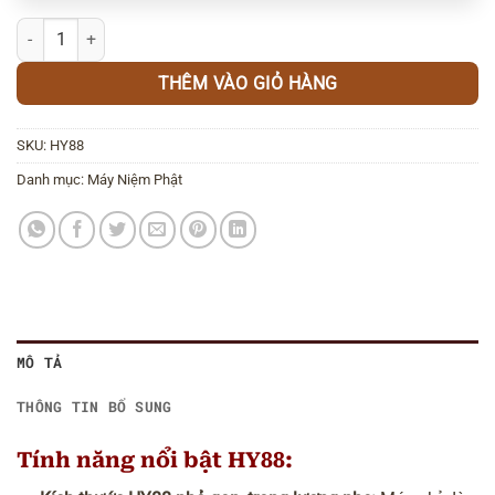
Máy Niệm Phật Mini HY88 Đeo Cổ số lượng
THÊM VÀO GIỎ HÀNG
SKU:
HY88
Danh mục:
Máy Niệm Phật
MÔ TẢ
THÔNG TIN BỔ SUNG
Tính năng nổi bật HY88: