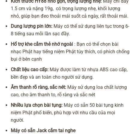
Kích thước HY88 nhỏ gọn, trọng lượng nhẹ:
Máy chỉ dày
1.5 cm và nặng 19g, có trọng lượng nhẹ, khối lượng
nhỏ, giúp bạn đeo thoải mái suốt cả ngày, rất thoải mái.
Dung lượng pin lớn:
Máy có thể sử dụng liên tục trong 6-
8 tiếng sau mỗi lần sạc đầy.
Hổ trợ khe cắm thẻ nhớ ngoài
: Bạn có thể chọn bài
nhạc Phật hay tiếng niệm Phật tùy thích, có phích chống
bụi ở bên cạnh
Chất liệu cao cấp:
Máy được làm từ nhựa ABS cao cấp,
bền đẹp và an toàn cho người sử dụng.
Âm thanh rõ ràng, sắc nét:
Máy sử dụng loa chất lượng
cao, cho âm thanh to, rõ ràng và sắc nét
Nhiều lựa chọn bài tụng:
Máy có sẵn 50 bài tụng kinh
niệm Phật phổ biến, phù hợp với nhu cầu của mọi
người.
Máy có sẵn Jack cắm tai nghe