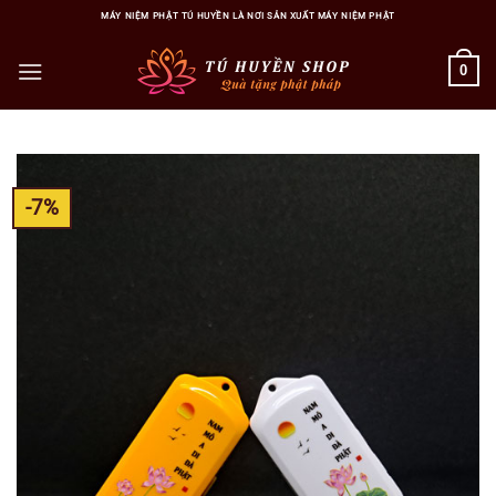
Bỏ
MÁY NIỆM PHẬT TÚ HUYỀN LÀ NƠI SẢN XUẤT MÁY NIỆM PHẬT
qua
nội
0
dung
-7%