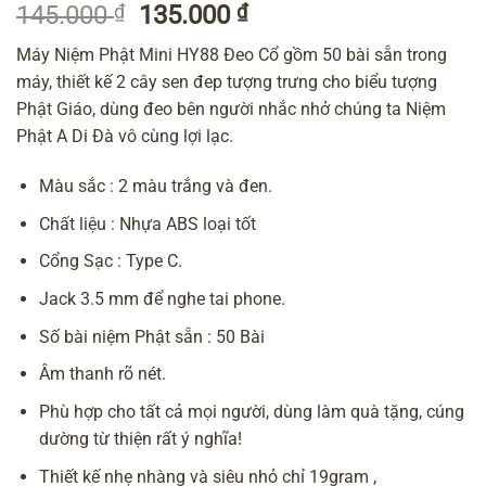
Giá
Giá
145.000
₫
135.000
₫
gốc
hiện
Máy Niệm Phật Mini HY88 Đeo Cổ gồm 50 bài sẵn trong
là:
tại
máy, thiết kế 2 cây sen đep tượng trưng cho biểu tượng
145.000 ₫.
là:
Phật Giáo, dùng đeo bên người nhắc nhở chúng ta Niệm
135.000 ₫.
Phật A Di Đà vô cùng lợi lạc.
Màu sắc : 2 màu trắng và đen.
Chất liệu : Nhựa ABS loại tốt
Cổng Sạc : Type C.
Jack 3.5 mm để nghe tai phone.
Số bài niệm Phật sẵn : 50 Bài
Âm thanh rõ nét.
Phù hợp cho tất cả mọi người, dùng làm quà tặng, cúng
dường từ thiện rất ý nghĩa!
Thiết kế nhẹ nhàng và siêu nhỏ chỉ 19gram ,