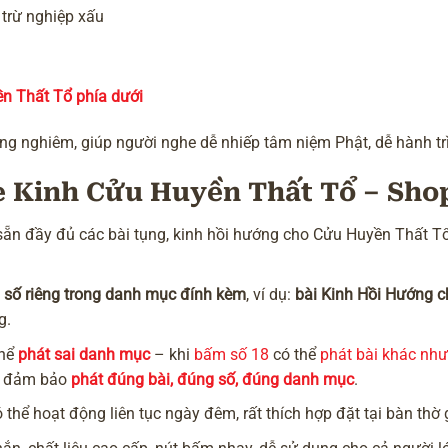
 trừ nghiệp xấu
ền Thất Tổ phía dưới
ang nghiêm, giúp người nghe dễ nhiếp tâm niệm Phật, dễ hành tr
e Kinh Cửu Huyền Thất Tổ – Sho
ẵn đầy đủ các bài tụng, kinh hồi hướng cho Cửu Huyền Thất Tổ,
ó
số riêng trong danh mục đính kèm
, ví dụ:
bài Kinh Hồi Hướng c
g.
thể
phát sai danh mục
– khi
bấm số 18
có thể
phát bài khác như
, đảm bảo
phát đúng bài, đúng số, đúng danh mục
.
 thể hoạt động liên tục ngày đêm, rất thích hợp đặt tại bàn thờ g