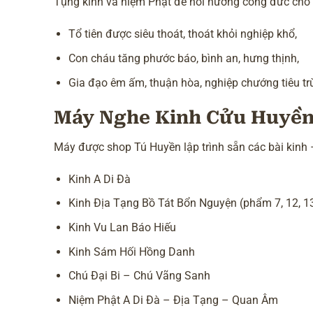
Tụng kinh và niệm Phật để hồi hướng công đức cho C
Tổ tiên được siêu thoát, thoát khỏi nghiệp khổ,
Con cháu tăng phước báo, bình an, hưng thịnh,
Gia đạo êm ấm, thuận hòa, nghiệp chướng tiêu tr
Máy Nghe Kinh Cửu Huyền 
Máy được shop Tú Huyền lập trình sẵn các bài kinh 
Kinh A Di Đà
Kinh Địa Tạng Bồ Tát Bổn Nguyện (phẩm 7, 12, 1
Kinh Vu Lan Báo Hiếu
Kinh Sám Hối Hồng Danh
Chú Đại Bi – Chú Vãng Sanh
Niệm Phật A Di Đà – Địa Tạng – Quan Âm