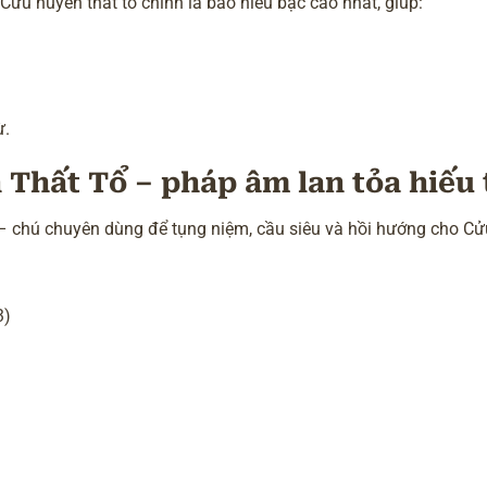
ửu huyền thất tổ chính là báo hiếu bậc cao nhất, giúp:
ừ.
Thất Tổ – pháp âm lan tỏa hiếu
– chú chuyên dùng để tụng niệm, cầu siêu và hồi hướng cho Cử
3)