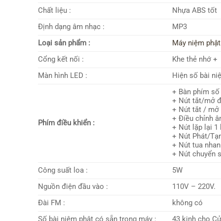
Chất liệu :
Nhựa ABS tốt
Định dạng âm nhạc :
MP3
Loại sản phẩm :
Máy niệm phật
Cổng kết nối :
Khe thẻ nhớ +
Màn hình LED :
Hiện số bài ni
+ Bàn phím số 
+ Nút tắt/mở đ
+ Nút tắt / m
+ Điều chỉnh â
Phím điều khiển :
+ Nút lặp lại 1 
+ Nút Phát/Tạ
+ Nút tua nhan
+ Nút chuyển s
Công suất loa :
5W
Nguồn điện đầu vào :
110V – 220V.
Đài FM :
không có
Số bài niệm phật có sẵn trong máy :
43 kinh cho C