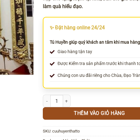
làm quà hiếu đạo.
✨ Đặt hàng online 24/24
Tú Huyền giúp quý khách an tâm khi mua hàng
Giao hàng tận tay
Được Kiểm tra sản phẩm trước khi thanh t
Chúng con ưu đãi riêng cho Chùa, Đạo Trà
Máy Nghe Cửu Huyền Thất Tổ số lượng
THÊM VÀO GIỎ HÀNG
SKU:
cuuhuyenthatto