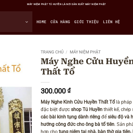
MÁY NIỆM PHẬT TÚ HUYỀN LÀ NƠI SẢN XUẤT MÁY NIỆM PHẬT
HOME
CỬA HÀNG
GIỚI THIỆU
LIÊN HỆ
TRANG CHỦ
/
MÁY NIỆM PHẬT
Máy Nghe Cửu Huyề
Thất Tổ
300.000
₫
Máy Nghe Kinh Cửu Huyền Thất Tổ
là pháp
đặc biệt được
shop Tú Huyền
thiết kế, chép
các bài kinh tụng dành riêng
để
siêu độ và 
hướng công đức cho ông bà tổ tiên
. Sản p
hợp cho
tụng niệm tại nhà, bàn thờ gia tiên,