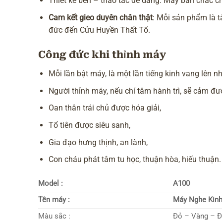
Thiết kế bền – thao tác dễ dàng: Máy bàn chắc ch
Cam kết gieo duyên chân thật
: Mỗi sản phẩm là 
đức đến Cửu Huyền Thất Tổ.
Công đức khi thỉnh máy
Mỗi lần bật máy, là một lần tiếng kinh vang lên 
Người thỉnh máy, nếu chí tâm hành trì, sẽ cảm đư
Oan thân trái chủ được hóa giải,
Tổ tiên được siêu sanh,
Gia đạo hưng thịnh, an lành,
Con cháu phát tâm tu học, thuận hòa, hiếu thuận.
Model :
A100
Tên máy :
Máy Nghe Kinh
Màu sắc :
Đỏ – Vàng – 