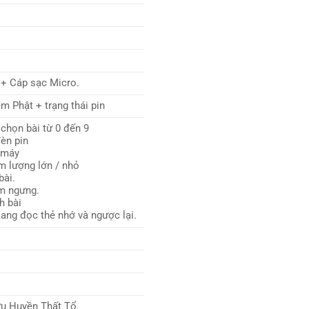
 + Cáp sạc Micro.
ệm Phật + trạng thái pin
chọn bài từ 0 đến 9
èn pin
ở máy
m lượng lớn / nhỏ
bài.
m ngưng.
h bài
ang đọc thẻ nhớ và ngược lại.
ửu Huyền Thất Tổ