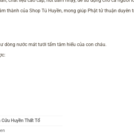
ắn, chất liệu cao cấp, nút bấm nhạy, dễ sử dụng cho cả người lớ
tâm thành của Shop Tú Huyền, mong giúp Phật tử thuận duyên tr
như dòng nước mát tưới tẩm tâm hiếu của con cháu.
ợc:
 Cửu Huyền Thất Tổ
Đen