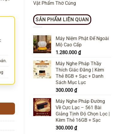
Vật Phẩm Thờ Cúng
SẢN PHẨM LIÊN QUAN
Máy Niệm Phật Để Ngoài
:
Mộ Cao Cấp
1.280.000
₫
oán.
Máy Nghe Pháp Thầy
Thích Giác Đăng | Kèm
ng
Thẻ 8GB + Sạc + Danh
Sách Mục Lục
300.000
₫
Máy Nghe Pháp Đường
Về Cực Lạc – 561 Bài
Giảng Tịnh Độ Chọn Lọc |
Kèm Thẻ 16GB + Sạc
300.000
₫