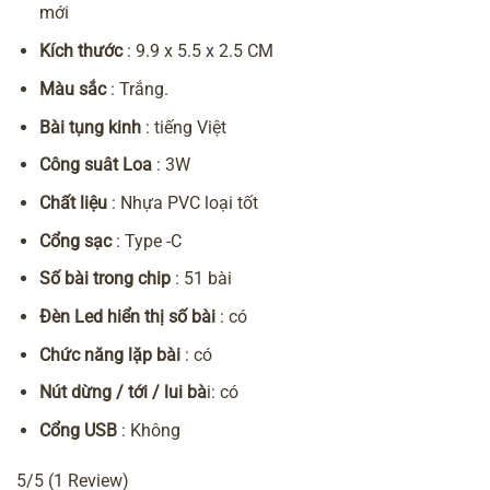
mới
Kích thước
: 9.9 x 5.5 x 2.5 CM
Màu sắc
: Trắng.
Bài tụng kinh
: tiếng Việt
Công suât Loa
: 3W
Chất liệu
: Nhựa PVC loại tốt
Cổng sạc
: Type -C
Số bài trong chip
: 51 bài
Đèn Led hiển thị số bài
: có
Chức năng lặp bài
: có
Nút dừng / tới / lui bà
i: có
Cổng USB
: Không
5/5
(1 Review)