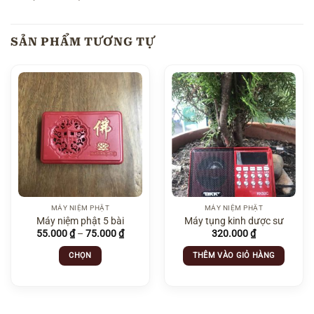
SẢN PHẨM TƯƠNG TỰ
MÁY NIỆM PHẬT
MÁY NIỆM PHẬT
Máy niệm phật 5 bài
Máy tụng kinh dược sư
Khoảng
55.000
₫
–
75.000
₫
320.000
₫
giá:
từ
CHỌN
THÊM VÀO GIỎ HÀNG
55.000 ₫
đến
Sản
75.000 ₫
phẩm
này