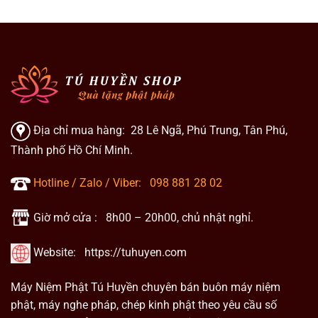
có
nhiều
biến
thể.
Các
tùy
chọn
có
thể
Địa chỉ mua hàng: 28 Lê Ngã, Phú Trung, Tân Phú,
được
Thành phố Hồ Chí Minh.
chọn
trên
trang
Hotline / Zalo / Viber:
098 881 28 02
sản
phẩm
Giờ mở cửa : 8h00 – 20h00, chủ nhật nghỉ.
Website:
https://tuhuyen.com
Máy Niệm Phật Tú Huyền chuyên bán buôn máy niệm
phật, máy nghe pháp, chép kinh phật theo yêu cầu số