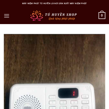
Bỏ
MÁY NIỆM PHẬT TÚ HUYỀN LÀ NƠI SẢN XUẤT MÁY NIỆM PHẬT
qua
nội
0
dung