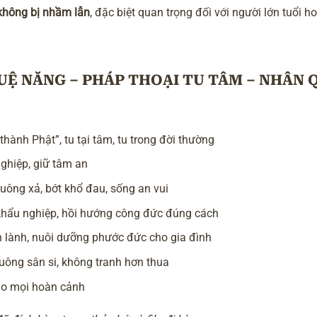
 không bị nhầm lẫn
, đặc biệt quan trọng đối với người lớn tuổi h
HUỆ NĂNG – PHÁP THOẠI TU TÂM – NHÂN 
 thành Phật”, tu tại tâm, tu trong đời thường
ghiệp, giữ tâm an
buông xả, bớt khổ đau, sống an vui
ữ khẩu nghiệp, hồi hướng công đức đúng cách
ện lành, nuôi dưỡng phước đức cho gia đình
 buông sân si, không tranh hơn thua
ho mọi hoàn cảnh