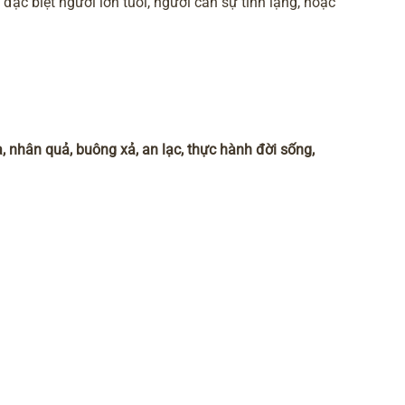
đặc biệt người lớn tuổi, người cần sự tĩnh lặng, hoặc
ia, nhân quả, buông xả, an lạc, thực hành đời sống,