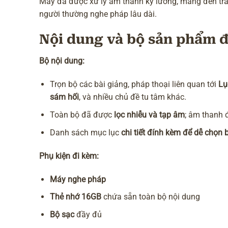
Máy đã được xử lý âm thanh kỹ lưỡng, mang đến trải n
người thường nghe pháp lâu dài.
Nội dung và bộ sản phẩm 
Bộ nội dung:
Trọn bộ các bài giảng, pháp thoại liên quan tới
Lụ
sám hối
, và nhiều chủ đề tu tâm khác.
Toàn bộ đã được
lọc nhiễu và tạp âm
; âm thanh 
Danh sách mục lục
chi tiết đính kèm để dễ chọn 
Phụ kiện đi kèm:
Máy nghe pháp
Thẻ nhớ 16GB
chứa sẵn toàn bộ nội dung
Bộ sạc
đầy đủ