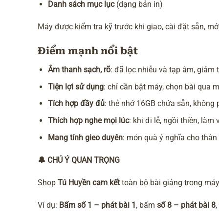
Danh sách mục lục
(dạng bản in)
Máy được kiểm tra kỹ trước khi giao, cài đặt sẵn, m
Điểm mạnh nổi bật
Âm thanh sạch, rõ
: đã lọc nhiễu và tạp âm, giảm 
Tiện lợi sử dụng
: chỉ cần bật máy, chọn bài qua 
Tích hợp đầy đủ
: thẻ nhớ 16GB chứa sẵn, không 
Thích hợp nghe mọi lúc
: khi đi lễ, ngồi thiền, làm
Mang tính gieo duyên
: món quà ý nghĩa cho thân 
🔔
CHÚ Ý QUAN TRỌNG
Shop
Tú Huyền cam kết
toàn bộ bài giảng trong má
Ví dụ:
Bấm số 1 – phát bài 1
, bấm
số 8 – phát bài 8