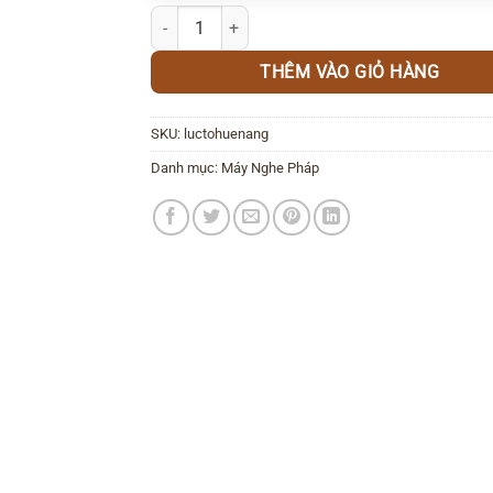
Máy Nghe Pháp Lục Tổ Huệ Năng – Trọn Bộ 33
THÊM VÀO GIỎ HÀNG
SKU:
luctohuenang
Danh mục:
Máy Nghe Pháp