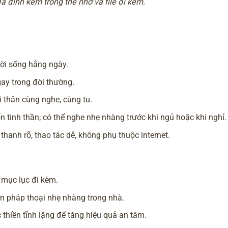
 đính kèm trong thẻ nhớ và file đi kèm.
ời sống hằng ngày.
ay trong đời thường.
i thân cùng nghe, cùng tu.
 tinh thần; có thể nghe nhẹ nhàng trước khi ngủ hoặc khi nghỉ.
 thanh rõ, thao tác dễ, không phụ thuộc internet.
 mục lục đi kèm.
nền pháp thoại nhẹ nhàng trong nhà.
 thiền tĩnh lặng để tăng hiệu quả an tâm.