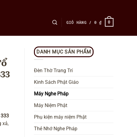
GIỎ HÀNG /
0
₫
0
DANH MỤC SẢN PHẨM
Tổ
Đèn Thờ Trang Trí
333
Kinh Sách Phật Giáo
Máy Nghe Pháp
Máy Niệm Phật
ộ
333
Phụ kiện máy niệm Phật
g xả,
Thẻ Nhớ Nghe Pháp