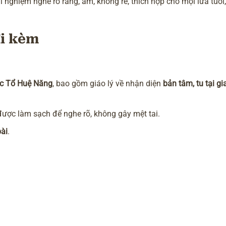
ghiệm nghe rõ ràng, ấm, không rè, thích hợp cho mọi lứa tuổi, 
đi kèm
c Tổ Huệ Năng
, bao gồm giáo lý về nhận diện
bản tâm, tu tại g
được làm sạch để nghe rõ, không gây mệt tai.
bài
.