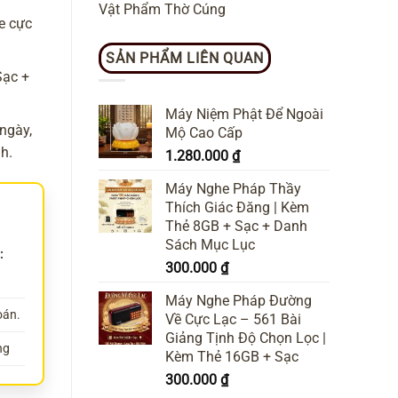
Vật Phẩm Thờ Cúng
e cực
SẢN PHẨM LIÊN QUAN
Sạc +
Máy Niệm Phật Để Ngoài
ngày,
Mộ Cao Cấp
h.
1.280.000
₫
Máy Nghe Pháp Thầy
Thích Giác Đăng | Kèm
Thẻ 8GB + Sạc + Danh
Sách Mục Lục
:
300.000
₫
Máy Nghe Pháp Đường
oán.
Về Cực Lạc – 561 Bài
Giảng Tịnh Độ Chọn Lọc |
ng
Kèm Thẻ 16GB + Sạc
300.000
₫