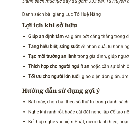
Danh sách mục lục đầy đủ gồm 333 bài, Tú Huyền đã
Danh sách bài giảng Lục Tổ Huệ Năng
Lợi ích khi sở hữu
Giúp an định tâm
và giảm bớt căng thẳng trong đ
Tăng hiểu biết, sáng suốt
về nhân quả, tu hành ng
Tạo môi trường an lành
trong gia đình, giúp ngườ
Thích hợp cho người ngủ ít an
hoặc cần sự bình ổn
Tối ưu cho người lớn tuổi
: giao diện đơn giản, âm
Hướng dẫn sử dụng gợi ý
Bật máy, chọn bài theo số thứ tự trong danh sách
Nghe khi rảnh rỗi, hoặc cài đặt nghe lặp để tạo 
Kết hợp nghe với niệm Phật, niệm danh hiệu, hoặc