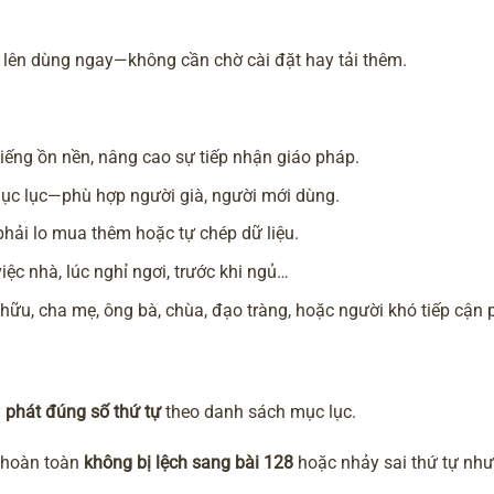
ở lên dùng ngay—không cần chờ cài đặt hay tải thêm.
tiếng ồn nền, nâng cao sự tiếp nhận giáo pháp.
mục lục—phù hợp người già, người mới dùng.
phải lo mua thêm hoặc tự chép dữ liệu.
 việc nhà, lúc nghỉ ngơi, trước khi ngủ…
hữu, cha mẹ, ông bà, chùa, đạo tràng, hoặc người khó tiếp cận p
y
phát đúng số thứ tự
theo danh sách mục lục.
, hoàn toàn
không bị lệch sang bài 128
hoặc nhảy sai thứ tự như