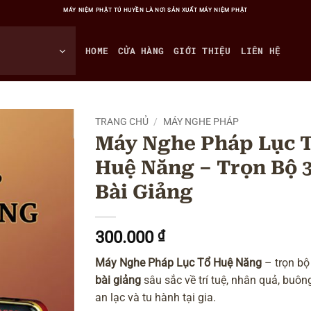
MÁY NIỆM PHẬT TÚ HUYỀN LÀ NƠI SẢN XUẤT MÁY NIỆM PHẬT
HOME
CỬA HÀNG
GIỚI THIỆU
LIÊN HỆ
TRANG CHỦ
/
MÁY NGHE PHÁP
Máy Nghe Pháp Lục 
Huệ Năng – Trọn Bộ 
Bài Giảng
300.000
₫
Máy Nghe Pháp Lục Tổ Huệ Năng
– trọn b
bài giảng
sâu sắc về trí tuệ, nhân quả, buôn
an lạc và tu hành tại gia.