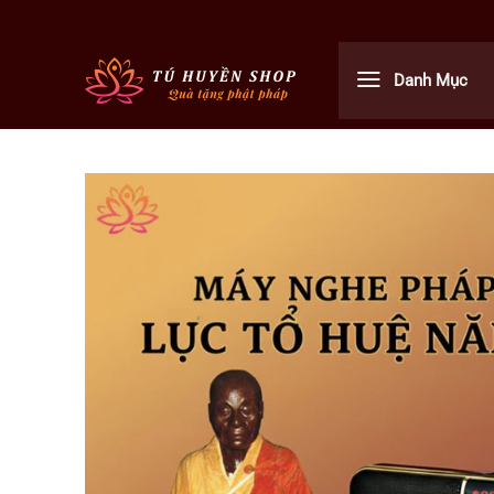
Bỏ
qua
nội
Danh Mục
dung