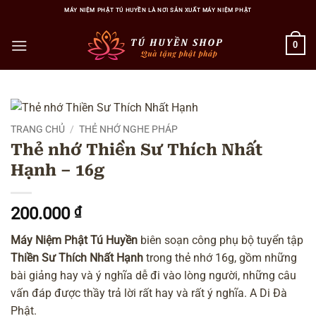
Bỏ
MÁY NIỆM PHẬT TÚ HUYỀN LÀ NƠI SẢN XUẤT MÁY NIỆM PHẬT
qua
nội
0
dung
TRANG CHỦ
/
THẺ NHỚ NGHE PHÁP
Thẻ nhớ Thiền Sư Thích Nhất
Hạnh – 16g
200.000
₫
Máy Niệm Phật Tú Huyền
biên soạn công phụ bộ tuyển tập
Thiền Sư Thích Nhất Hạnh
trong thẻ nhớ 16g, gồm những
bài giảng hay và ý nghĩa dễ đi vào lòng người, những câu
vấn đáp được thầy trả lời rất hay và rất ý nghĩa. A Di Đà
Phật.