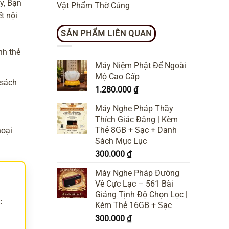
y, Bạn
Vật Phẩm Thờ Cúng
t nội
SẢN PHẨM LIÊN QUAN
nh thẻ
Máy Niệm Phật Để Ngoài
Mộ Cao Cấp
 sách
1.280.000
₫
Máy Nghe Pháp Thầy
Thích Giác Đăng | Kèm
Thẻ 8GB + Sạc + Danh
hoại
Sách Mục Lục
300.000
₫
Máy Nghe Pháp Đường
Về Cực Lạc – 561 Bài
Giảng Tịnh Độ Chọn Lọc |
:
Kèm Thẻ 16GB + Sạc
300.000
₫