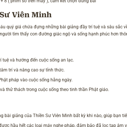
 + 8 ( phím số trên máy ), cam kết chọn đúng bài
Sư Viên Minh
u quý giá chứa đựng những bài giảng đầy trí tuệ và sâu sắc v
u người tìm thấy con đường giác ngộ và sống hạnh phúc hơn th
í tuệ và hướng đến cuộc sống an lạc.
âm trí và nâng cao sự tỉnh thức.
 Phật pháp vào cuộc sống hằng ngày.
và thử thách trong cuộc sống theo tinh thần Phật giáo.
 bài giảng của Thiền Sư Viên Minh bất kỳ khi nào, giúp bạn ti
ợc hầu hết các loại máy nghe pháp, đảm bảo đã lọc tạp âm và