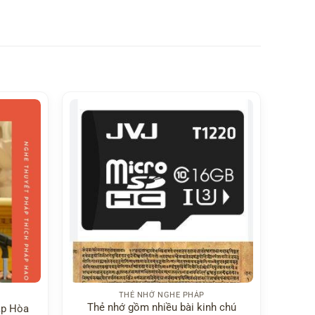
THẺ NHỚ NGHE PHÁP
Thẻ nhớ gồm nhiều bài kinh chú
áp Hòa
Thẻ 