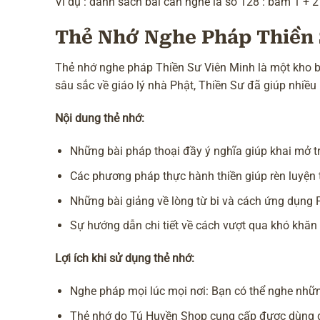
Ví dụ : danh sách bài cần nghe là số 128 : bấm 1 + 2
Thẻ Nhớ Nghe Pháp Thiền 
Thẻ nhớ nghe pháp Thiền Sư Viên Minh là một kho bá
sâu sắc về giáo lý nhà Phật, Thiền Sư đã giúp nhiề
Nội dung thẻ nhớ:
Những bài pháp thoại đầy ý nghĩa giúp khai mở tr
Các phương pháp thực hành thiền giúp rèn luyện t
Những bài giảng về lòng từ bi và cách ứng dụng
Sự hướng dẫn chi tiết về cách vượt qua khó khăn 
Lợi ích khi sử dụng thẻ nhớ:
Nghe pháp mọi lúc mọi nơi: Bạn có thể nghe những
Thẻ nhớ do Tú Huyền Shop cung cấp được dùng đư