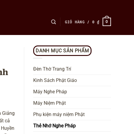
GIỎ HÀNG /
0
₫
0
DANH MỤC SẢN PHẨM
Đèn Thờ Trang Trí
nh
Kinh Sách Phật Giáo
Máy Nghe Pháp
Máy Niệm Phật
h Giảng
Phụ kiện máy niệm Phật
ất cả
Thẻ Nhớ Nghe Pháp
ù Huyền