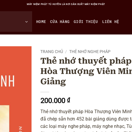
MÁY NIỆM PHẬT TÚ HUYỀN LÀ NƠI SẢN XUẤT MÁY NIỆM PHẬT
HOME
CỬA HÀNG
GIỚI THIỆU
LIÊN HỆ
TRANG CHỦ
/
THẺ NHỚ NGHE PHÁP
Thẻ nhớ thuyết pháp
Hòa Thượng Viên Mi
Giảng
200.000
₫
Thẻ nhớ thuyết pháp Hòa Thượng Viên Min
đã chép sẵn hơn 452 bài giảng dùng được t
các loại máy nghe pháp, máy nghe nhạc, T