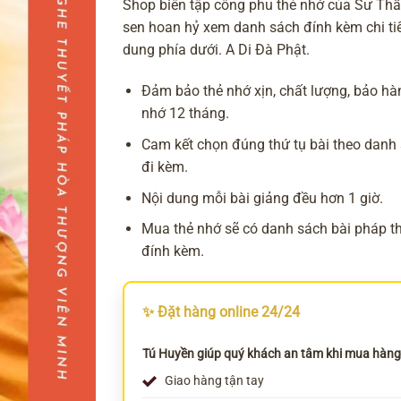
Shop biên tập công phu thẻ nhớ của Sư Thầ
sen hoan hỷ xem danh sách đính kèm chi tiế
dung phía dưới. A Di Đà Phật.
Đảm bảo thẻ nhớ xịn, chất lượng, bảo hà
nhớ 12 tháng.
Cam kết chọn đúng thứ tụ bài theo danh
đi kèm.
Nội dung mỗi bài giảng đều hơn 1 giờ.
Mua thẻ nhớ sẽ có danh sách
bài pháp
t
đính kèm.
✨ Đặt hàng online 24/24
Tú Huyền giúp quý khách an tâm khi mua hàng
Giao hàng tận tay