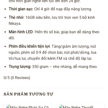
cho thời gian nghe liên tục lên đến 24 giờ.
Thời gian sạc
: Chỉ 4 giờ để nạp đầy năng lượng.
Thẻ nhớ
: 16GB siêu bền, lưu trữ trọn vẹn 5 bộ kinh
Nikaya.
Màn hình LED
: Hiển thị số bài, giúp bạn dễ dàng theo
dõi.
Phím điều khiển tiện lợi
: Tăng/giảm âm lượng, nút
nguồn, phím số 0-9 để chọn bài, nút phát/dừng, tua
tới/tua lui, chuyển đổi kênh FM và chế độ lặp lại.
Trọng lượng:
350 gram – nhẹ nhàng, dễ mang theo.
0/5
(0 Reviews)
SẢN PHẨM TƯƠNG TỰ