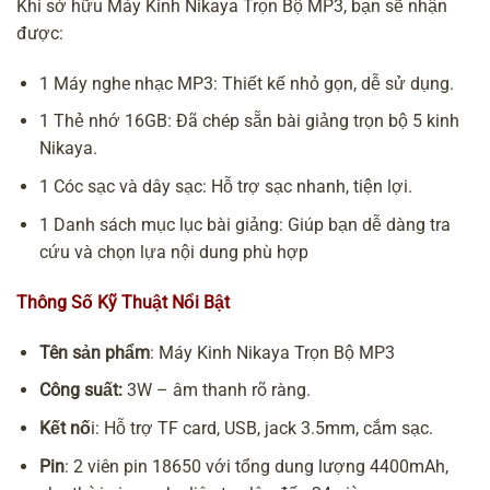
Khi sở hữu Máy Kinh Nikaya Trọn Bộ MP3, bạn sẽ nhận
được:
1 Máy nghe nhạc MP3: Thiết kế nhỏ gọn, dễ sử dụng.
1 Thẻ nhớ 16GB: Đã chép sẵn bài giảng trọn bộ 5 kinh
Nikaya.
1 Cóc sạc và dây sạc: Hỗ trợ sạc nhanh, tiện lợi.
1 Danh sách mục lục bài giảng: Giúp bạn dễ dàng tra
cứu và chọn lựa nội dung phù hợp
Thông Số Kỹ Thuật Nổi Bật
Tên sản phẩm
: Máy Kinh Nikaya Trọn Bộ MP3
Công suất:
3W – âm thanh rõ ràng.
Kết nố
i: Hỗ trợ TF card, USB, jack 3.5mm, cắm sạc.
Pin
: 2 viên pin 18650 với tổng dung lượng 4400mAh,