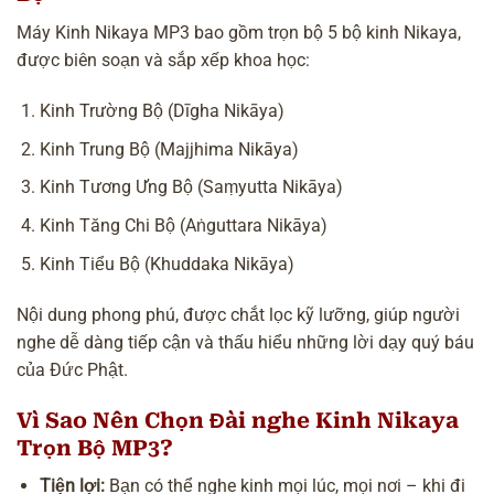
Máy Kinh Nikaya MP3 bao gồm trọn bộ 5 bộ kinh Nikaya,
được biên soạn và sắp xếp khoa học:
Kinh Trường Bộ (Dīgha Nikāya)
Kinh Trung Bộ (Majjhima Nikāya)
Kinh Tương Ưng Bộ (Saṃyutta Nikāya)
Kinh Tăng Chi Bộ (Aṅguttara Nikāya)
Kinh Tiểu Bộ (Khuddaka Nikāya)
Nội dung phong phú, được chắt lọc kỹ lưỡng, giúp người
nghe dễ dàng tiếp cận và thấu hiểu những lời dạy quý báu
của
Đức Phật
.
Vì Sao Nên Chọn Đài nghe Kinh Nikaya
Trọn Bộ MP3?
Tiện lợi:
Bạn có thể nghe kinh mọi lúc, mọi nơi – khi đi