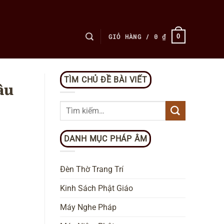
GIỎ HÀNG /
0
₫
0
TÌM CHỦ ĐỀ BÀI VIẾT
âu
DANH MỤC PHÁP ÂM
Đèn Thờ Trang Trí
Kinh Sách Phật Giáo
Máy Nghe Pháp