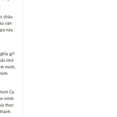
ực châu
ào văn
gia này.
ghĩa gì?
nhắc nhở
ính mình,
 mình
Thích Ca
ân mình.
hải thực
 thành