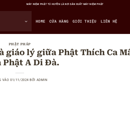
MÁY NIỆM PHẬT TÚ HUYỀN LÀ NƠI SẢN XUẤT MÁY NIỆM PHẬT
HOME
CỬA HÀNG
GIỚI THIỆU
LIÊN HỆ
PHẬT PHÁP
à giáo lý giữa Phật Thích Ca M
à Phật A Di Đà.
G VÀO
01/11/2024
BỞI
ADMIN