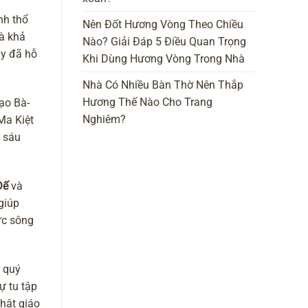
nh thổ
Nên Đốt Hương Vòng Theo Chiều
và khả
Nào? Giải Đáp 5 Điều Quan Trọng
ày đã hỗ
Khi Dùng Hương Vòng Trong Nhà
Nhà Có Nhiều Bàn Thờ Nên Thắp
Hương Thế Nào Cho Trang
đạo Bà-
Nghiêm?
Ma Kiệt
t sáu
Đế
và
giúp
ực sông
n quý
ự tu tập
Phật giáo