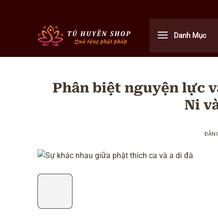
Bỏ
qua
nội
Danh Mục
dung
Phân biệt nguyện lực v
Ni v
ĐĂN