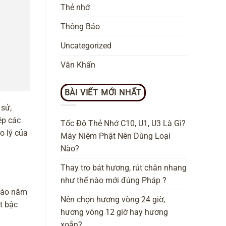
Thẻ nhớ
Thông Báo
Uncategorized
Văn Khấn
BÀI VIẾT MỚI NHẤT
 sử,
ép các
Tốc Độ Thẻ Nhớ C10, U1, U3 Là Gì?
o lý của
Máy Niệm Phật Nên Dùng Loại
Nào?
Thay tro bát hương, rút chân nhang
như thế nào mới đúng Pháp ?
 vào năm
Nên chọn hương vòng 24 giờ,
ột bậc
hương vòng 12 giờ hay hương
xoắn?