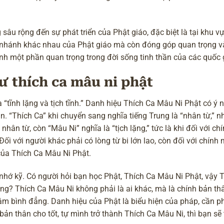
âu rộng đến sự phát triển của Phật giáo, đặc biệt là tại khu v
 nhánh khác nhau của Phật giáo mà còn đóng góp quan trọng v
thành một phần quan trọng trong đời sống tinh thần của các quốc 
ư thích ca mâu ni phật
“tĩnh lặng và tịch tĩnh.” Danh hiệu Thích Ca Mâu Ni Phật có ý n
ạn. “Thích Ca” khi chuyển sang nghĩa tiếng Trung là “nhân từ,” 
nhân từ, còn “Mâu Ni” nghĩa là “tịch lặng,” tức là khi đối với ch
 Đối với người khác phải có lòng từ bi lớn lao, còn đối với chính
 của Thích Ca Mâu Ni Phật.
nhớ kỹ. Có người hỏi bạn học Phật, Thích Ca Mâu Ni Phật, vậy 
hông? Thích Ca Mâu Ni không phải là ai khác, mà là chính bản th
 tâm bình đẳng. Danh hiệu của Phật là biểu hiện của pháp, cần p
bản thân cho tốt, tự mình trở thành Thích Ca Mâu Ni, thì bạn sẽ