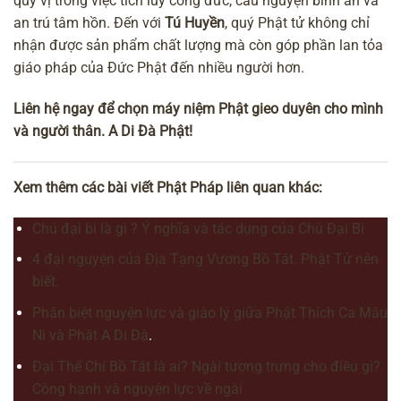
quý vị trong việc tích lũy công đức, cầu nguyện bình an và
an trú tâm hồn. Đến với
Tú Huyền
, quý Phật tử không chỉ
nhận được sản phẩm chất lượng mà còn góp phần lan tỏa
giáo pháp của Đức Phật đến nhiều người hơn.
Liên hệ ngay để chọn máy niệm Phật gieo duyên cho mình
và người thân. A Di Đà Phật!
Xem thêm các bài viết Phật Pháp liên quan khác:
Chú đại bi là gì ? Ý nghĩa và tác dụng của Chú Đại Bi
4 đại nguyện của Địa Tạng Vương Bồ Tát. Phật Tử nên
biết.
Phân biệt nguyện lực và giáo lý giữa Phật Thích Ca Mâu
Ni và Phật A Di Đà
.
Đại Thế Chí Bồ Tát là ai? Ngài tượng trưng cho điều gì?
Công hạnh và nguyện lực về ngài