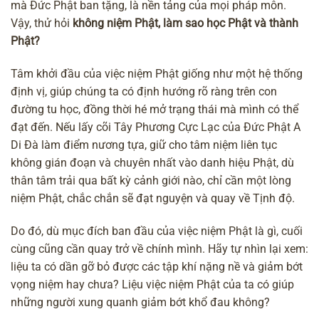
mà Đức Phật ban tặng, là nền tảng của mọi pháp môn.
Vậy, thử hỏi
không niệm Phật, làm sao học Phật và thành
Phật?
Tâm khởi đầu của việc niệm Phật giống như một hệ thống
định vị, giúp chúng ta có định hướng rõ ràng trên con
đường tu học, đồng thời hé mở trạng thái mà mình có thể
đạt đến. Nếu lấy
cõi Tây Phương Cực Lạc của Đức Phật A
Di Đà
làm điểm nương tựa, giữ cho tâm niệm liên tục
không gián đoạn và chuyên nhất vào danh hiệu Phật, dù
thân tâm trải qua bất kỳ cảnh giới nào, chỉ cần một lòng
niệm Phật, chắc chắn sẽ đạt nguyện và quay về Tịnh độ.
Do đó, dù mục đích ban đầu của việc niệm Phật là gì, cuối
cùng cũng cần quay trở về chính mình. Hãy tự nhìn lại xem:
liệu ta có dần gỡ bỏ được các tập khí nặng nề và giảm bớt
vọng niệm hay chưa? Liệu việc niệm Phật của ta có giúp
những người xung quanh giảm bớt khổ đau không?