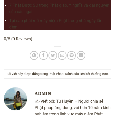
7 Phật Dược Sư trong Phật giáo, Ý nghĩa và đại nguyện
của các ngài
Tại sao phải mở máy niệm Phật trong nhà ngày lẫn
đêm
0/5
(0 Reviews)
Bài viết này được đăng trong
Phật Pháp
. Đánh dấu
liên kết thường trực
.
ADMIN
✍️ Viết bởi:
Tú Huyền
– Người chia sẻ
Phật pháp ứng dụng, với hơn 10 năm kinh
nghiệm trong lĩnh vực máy niệm Phật,