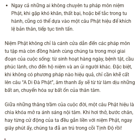
Ngay cả những ai không chuyên tu pháp môn niệm
Phật, khi gặp khó khăn, thất bại, hoặc bế tắc trong tu
hành, cũng có thể dựa vào một câu Phật hiệu để khích
lệ bản thân, tiếp tục tinh tấn.
Niệm Phật không chỉ là cánh cửa dẫn đến các pháp môn
tu tập mà còn đồng hành cùng chúng ta trong mọi giai
đoạn của cuộc sống: từ sinh hoạt hàng ngày, bệnh tật, cầu
phúc lành, cho đến hộ niệm và an ủi người khác. Đặc biệt,
khi không có phương pháp nào hiệu quả, chỉ cần khẽ cất
lên câu “A Di Đà Phật”, âm thanh ấy sẽ từ từ làm dịu những
bất an, chuyển hóa sự bất ổn của thân tâm.
Giữa những thăng trầm của cuộc đời, một câu Phật hiệu là
chìa khóa mở ra ánh sáng nội tâm. Khi hơi thở, bước chân,
hay từng cử động của ta đều gắn liền với niệm Phật, ngay
giây phút ấy, chúng ta đã an trú trong cõi Tịnh Độ rồi!