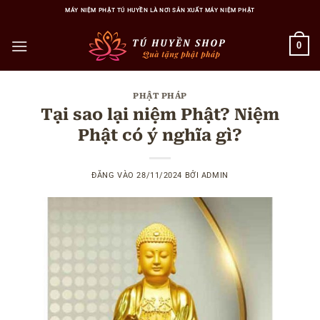
Bỏ
MÁY NIỆM PHẬT TÚ HUYỀN LÀ NƠI SẢN XUẤT MÁY NIỆM PHẬT
qua
nội
0
dung
PHẬT PHÁP
Tại sao lại niệm Phật? Niệm
Phật có ý nghĩa gì?
ĐĂNG VÀO
28/11/2024
BỞI
ADMIN