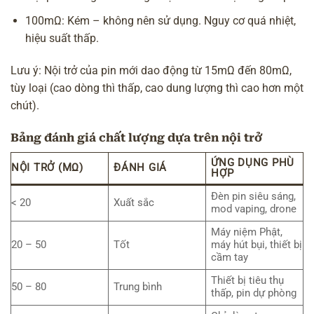
100mΩ: Kém – không nên sử dụng. Nguy cơ quá nhiệt,
hiệu suất thấp.
Lưu ý: Nội trở của pin mới dao động từ 15mΩ đến 80mΩ,
tùy loại (cao dòng thì thấp, cao dung lượng thì cao hơn một
chút).
Bảng đánh giá chất lượng dựa trên nội trở
ỨNG DỤNG PHÙ
NỘI TRỞ (MΩ)
ĐÁNH GIÁ
HỢP
Đèn pin siêu sáng,
< 20
Xuất sắc
mod vaping, drone
Máy niệm Phật,
20 – 50
Tốt
máy hút bụi, thiết bị
cầm tay
Thiết bị tiêu thụ
50 – 80
Trung bình
thấp, pin dự phòng