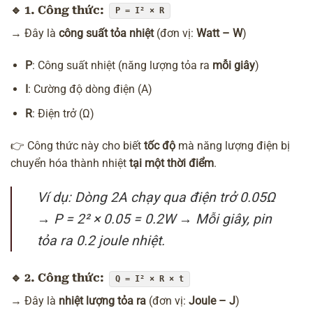
🔹
1. Công thức:
P = I² × R
→ Đây là
công suất tỏa nhiệt
(đơn vị:
Watt – W
)
P
: Công suất nhiệt (năng lượng tỏa ra
mỗi giây
)
I
: Cường độ dòng điện (A)
R
: Điện trở (Ω)
👉 Công thức này cho biết
tốc độ
mà năng lượng điện bị
chuyển hóa thành nhiệt
tại một thời điểm
.
Ví dụ: Dòng 2A chạy qua điện trở 0.05Ω
→ P = 2² × 0.05 = 0.2W → Mỗi giây, pin
tỏa ra 0.2 joule nhiệt.
🔹
2. Công thức:
Q = I² × R × t
→ Đây là
nhiệt lượng tỏa ra
(đơn vị:
Joule – J
)