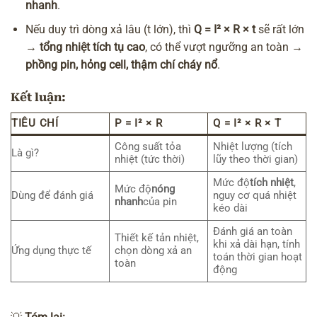
nhanh
.
Nếu duy trì dòng xả lâu (t lớn), thì
Q = I² × R × t
sẽ rất lớn
→
tổng nhiệt tích tụ cao
, có thể vượt ngưỡng an toàn →
phồng pin, hỏng cell, thậm chí cháy nổ
.
Kết luận:
TIÊU CHÍ
P = I² × R
Q = I² × R × T
Công suất tỏa
Nhiệt lượng (tích
Là gì?
nhiệt (tức thời)
lũy theo thời gian)
Mức độ
tích nhiệt
,
Mức độ
nóng
Dùng để đánh giá
nguy cơ quá nhiệt
nhanh
của pin
kéo dài
Đánh giá an toàn
Thiết kế tản nhiệt,
khi xả dài hạn, tính
Ứng dụng thực tế
chọn dòng xả an
toán thời gian hoạt
toàn
động