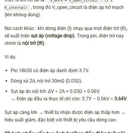
V_work = V_open_circuit - (I x
, trong đó V_open_circuit là điện áp hở mạch
R_internal)
(khi không dùng).
Nói cách khác : khi dòng điện (I) chạy qua một điện trở (R),
sẽ xuất hiện
sụt áp (voltage drop)
. Trong pin, điện trở này
chính là
nội trở (IR)
.
Ví dụ:
Pin 18650 có điện áp danh định 3.7V.
Dòng xả 2A, nội trở 30mΩ (0.03Ω).
Sụt áp do nội trở: ΔV = 2A × 0.03Ω = 0.06V.
→ Điện áp đầu ra thực tế chỉ còn: 3.7V – 0.06V =
3.64V
.
Sụt áp càng lớn → thiết bị nhận được điện áp thấp hơn →
hiệu suất giảm, đặc biệt với thiết bị yêu cầu dòng cao.