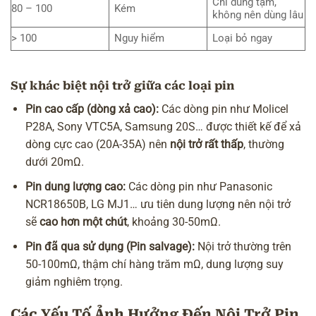
Chỉ dùng tạm,
80 – 100
Kém
không nên dùng lâu
> 100
Nguy hiểm
Loại bỏ ngay
Sự khác biệt nội trở giữa các loại pin
Pin cao cấp (dòng xả cao):
Các dòng pin như Molicel
P28A, Sony VTC5A, Samsung 20S… được thiết kế để xả
dòng cực cao (20A-35A) nên
nội trở rất thấp
, thường
dưới 20mΩ.
Pin dung lượng cao:
Các dòng pin như Panasonic
NCR18650B, LG MJ1… ưu tiên dung lượng nên nội trở
sẽ
cao hơn một chút
, khoảng 30-50mΩ.
Pin đã qua sử dụng (Pin salvage):
Nội trở thường trên
50-100mΩ, thậm chí hàng trăm mΩ, dung lượng suy
giảm nghiêm trọng.
Các Yếu Tố Ảnh Hưởng Đến Nội Trở Pin