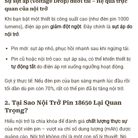
Sự sụt áp (Voltage Drop) dưới tải – Hệ quả trực
quan của nội trở
Khi bạn bật một thiết bị công suất cao (như đèn pin 1000
lumens), điện áp pin
giảm đột ngột
. Đây chính là
sụt áp do
nội trở
.
Pin mới: sụt áp nhỏ, phục hồi nhanh sau khi ngừng tải.
Pin cũ hoặc nội trở cao: sụt áp sâu, có thể khiến thiết bị
tự động tắt
do điện áp rơi xuống ngưỡng hoạt động.
Gợi ý thực tế: Nếu đèn pin của bạn sáng mạnh lúc đầu rồi
tối dần dù pin còn 70%, rất có thể pin đã bị tăng nội trở.
2. Tại Sao Nội Trở Pin 18650 Lại Quan
Trọng?
Hiểu nội trở là chìa khóa để đánh giá
chất lượng thực sự
của một viên pin – vượt xa chỉ số dung lượng (mAh) được
quảng cáo. Nội trở không chỉ là một con số lý thuyết. Nó