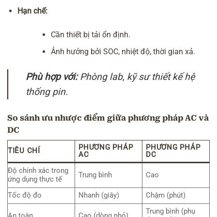
Hạn chế:
Cần thiết bị tải ổn định.
Ảnh hưởng bởi SOC, nhiệt độ, thời gian xả.
Phù hợp với:
Phòng lab, kỹ sư thiết kế hệ
thống pin.
So sánh ưu nhược điểm giữa phương pháp AC và
DC
PHƯƠNG PHÁP
PHƯƠNG PHÁP
TIÊU CHÍ
AC
DC
Độ chính xác trong
Trung bình
Cao
ứng dụng thực tế
Tốc độ đo
Nhanh (giây)
Chậm (phút)
Trung bình (phụ
An toàn
Cao (dòng nhỏ)