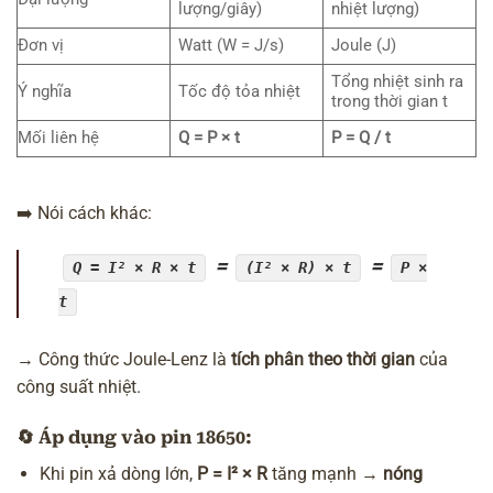
lượng/giây)
nhiệt lượng)
Đơn vị
Watt (W = J/s)
Joule (J)
Tổng nhiệt sinh ra
Ý nghĩa
Tốc độ tỏa nhiệt
trong thời gian t
Mối liên hệ
Q = P × t
P = Q / t
➡️ Nói cách khác:
=
=
Q = I² × R × t
(I² × R) × t
P ×
t
→ Công thức Joule-Lenz là
tích phân theo thời gian
của
công suất nhiệt.
🔄
Áp dụng vào pin 18650:
Khi pin xả dòng lớn,
P = I² × R
tăng mạnh →
nóng