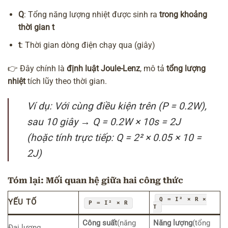
Q
: Tổng năng lượng nhiệt được sinh ra
trong khoảng
thời gian t
t
: Thời gian dòng điện chạy qua (giây)
👉 Đây chính là
định luật Joule-Lenz
, mô tả
tổng lượng
nhiệt
tích lũy theo thời gian.
Ví dụ: Với cùng điều kiện trên (P = 0.2W),
sau 10 giây → Q = 0.2W × 10s = 2J
(hoặc tính trực tiếp: Q = 2² × 0.05 × 10 =
2J)
Tóm lại: Mối quan hệ giữa hai công thức
Q = I² × R ×
YẾU TỐ
P = I² × R
T
Công suất
(năng
Năng lượng
(tổng
Đại lượng