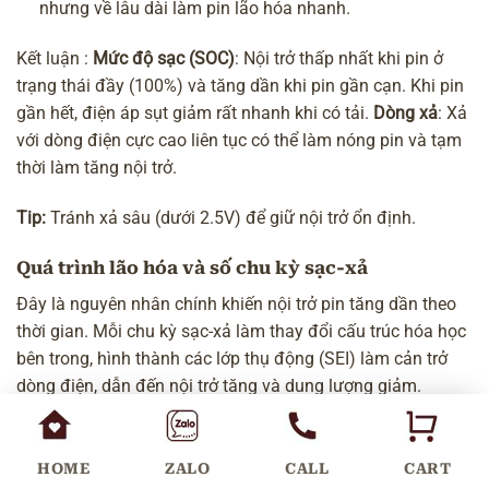
nhưng về lâu dài làm pin lão hóa nhanh.
Kết luận :
Mức độ sạc (SOC)
: Nội trở thấp nhất khi pin ở
trạng thái đầy (100%) và tăng dần khi pin gần cạn. Khi pin
gần hết, điện áp sụt giảm rất nhanh khi có tải.
Dòng xả
: Xả
với dòng điện cực cao liên tục có thể làm nóng pin và tạm
thời làm tăng nội trở.
Tip:
Tránh xả sâu (dưới 2.5V) để giữ nội trở ổn định.
Quá trình lão hóa và số chu kỳ sạc-xả
Đây là nguyên nhân chính khiến nội trở pin tăng dần theo
thời gian. Mỗi chu kỳ sạc-xả làm thay đổi cấu trúc hóa học
bên trong, hình thành các lớp thụ động (SEI) làm cản trở
dòng điện, dẫn đến nội trở tăng và dung lượng giảm.
Mỗi chu kỳ sạc/xả đều gây
phân hủy điện cực
, hình
thành lớp SEI (Solid Electrolyte Interphase) → tăng nội
HOME
ZALO
CALL
CART