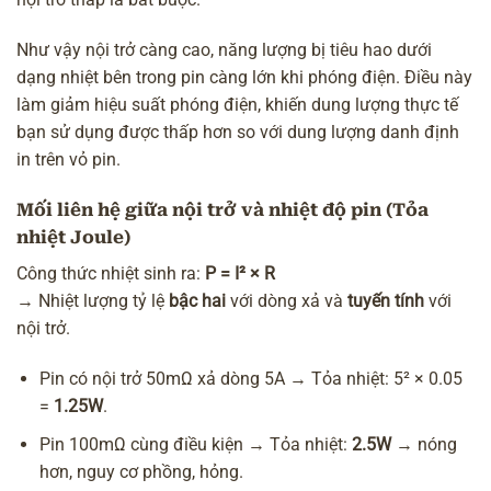
Như vậy nội trở càng cao, năng lượng bị tiêu hao dưới
dạng nhiệt bên trong pin càng lớn khi phóng điện. Điều này
làm giảm hiệu suất phóng điện, khiến dung lượng thực tế
bạn sử dụng được thấp hơn so với dung lượng danh định
in trên vỏ pin.
Mối liên hệ giữa nội trở và nhiệt độ pin (Tỏa
nhiệt Joule)
Công thức nhiệt sinh ra:
P = I² × R
→ Nhiệt lượng tỷ lệ
bậc hai
với dòng xả và
tuyến tính
với
nội trở.
Pin có nội trở 50mΩ xả dòng 5A → Tỏa nhiệt: 5² × 0.05
=
1.25W
.
Pin 100mΩ cùng điều kiện → Tỏa nhiệt:
2.5W
→ nóng
hơn, nguy cơ phồng, hỏng.