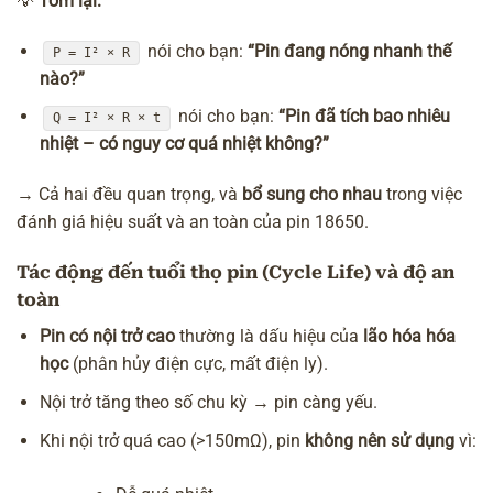
💡
Tóm lại:
nói cho bạn:
“Pin đang nóng nhanh thế
P = I² × R
nào?”
nói cho bạn:
“Pin đã tích bao nhiêu
Q = I² × R × t
nhiệt – có nguy cơ quá nhiệt không?”
→ Cả hai đều quan trọng, và
bổ sung cho nhau
trong việc
đánh giá hiệu suất và an toàn của pin 18650.
Tác động đến tuổi thọ pin (Cycle Life) và độ an
toàn
Pin có nội trở cao
thường là dấu hiệu của
lão hóa hóa
học
(phân hủy điện cực, mất điện ly).
Nội trở tăng theo số chu kỳ → pin càng yếu.
Khi nội trở quá cao (>150mΩ), pin
không nên sử dụng
vì: