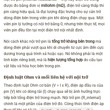
được đo bằng đơn vị
miliohm (mΩ)
, điện trở càng thấp thì
pin càng hiệu quả, là đại lượng đặc trưng cho sự cản trở
dòng điện bên trong viên pin khi dòng điện chạy qua. Một
viên pin lý tưởng có nội trở bằng 0, nhưng trên thực tế, mọi
viên pin đều tồn tại một điện trở nội nhất định.
Nói cách khác nội trở pin là
tổng trở kháng bên trong
mà
dòng điện phải vượt qua khi di chuyển từ cực âm đến cực
dương trong quá trình xả hoặc sạc. Nó không phải là một
linh kiện riêng biệt, mà là
hiện tượng tổng hợp
do cấu tạo
vật liệu và hóa học bên trong pin.
Định luật Ohm và mối liên hệ với nội trở
Theo định luật Ohm cơ bản (V = I x R), điện áp đầu ra của
pin (V) khi có dòng tải (I) chạy qua sẽ bị ảnh hưởng trực
tiếp bởi tổng điện trở trong mạch. Nội trở pin (R_internal)
chính là một phần của điện trở đó. Công thức tính điện áp
thực tế khi có tải là: