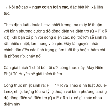
→ Nội trở cao =
nguy cơ an toàn cao
, đặc biệt khi xả liên
tục.
Theo định luật Joule-Lenz, nhiệt lượng tỏa ra tỷ lệ thuận
với bình phương cường độ dòng điện và điện trở (Q = I² x R
x t). Khi bạn xả pin với dòng điện cao, nội trở lớn sẽ sinh ra
rất nhiều nhiệt, làm nóng viên pin. Đây là nguyên nhân
chính dẫn đến các tình trạng giảm tuổi thọ hoặc thậm chí
là phồng ríp, cháy nổ.
Cần giải thích 1 chút bối rối ở 2 công thức này. Máy Niệm
Phật Tú Huyền sẽ giải thích thêm
Công thức nhiệt sinh ra: P = I² × R và Theo định luật Joule-
Lenz, nhiệt lượng tỏa ra tỷ lệ thuận với bình phương cường
độ dòng điện và điện trở (Q = I² x R x t). có gì khác nhau
điểm này