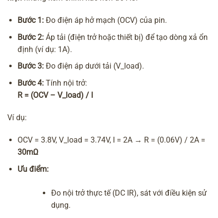
Bước 1:
Đo điện áp hở mạch (OCV) của pin.
Bước 2:
Áp tải (điện trở hoặc thiết bị) để tạo dòng xả ổn
định (ví dụ: 1A).
Bước 3:
Đo điện áp dưới tải (V_load).
Bước 4:
Tính nội trở:
R = (OCV – V_load) / I
Ví dụ:
OCV = 3.8V, V_load = 3.74V, I = 2A → R = (0.06V) / 2A =
30mΩ
Ưu điểm:
Đo nội trở thực tế (DC IR), sát với điều kiện sử
dụng.