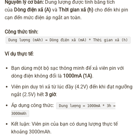
Nguyên lý cơ bản:
Dung lượng được tính bằng tích
của
Dòng điện xả (A)
và
Thời gian xả (h)
cho đến khi pin
cạn đến mức điện áp ngắt an toàn.
Công thức tính:
Dung lượng (mAh) = Dòng điện xả (mA) * Thời gian xả (h)
Ví dụ thực tế:
Bạn dùng một bộ sạc thông minh để xả viên pin với
dòng điện không đổi là
1000mA (1A)
.
Viên pin duy trì xả từ lúc đầy (4.2V) đến khi đạt ngưỡng
ngắt (2.5V) hết
3 giờ
.
Áp dụng công thức:
Dung lượng = 1000mA * 3h =
3000mAh
Kết luận: Viên pin của bạn có dung lượng thực tế
khoảng 3000mAh.