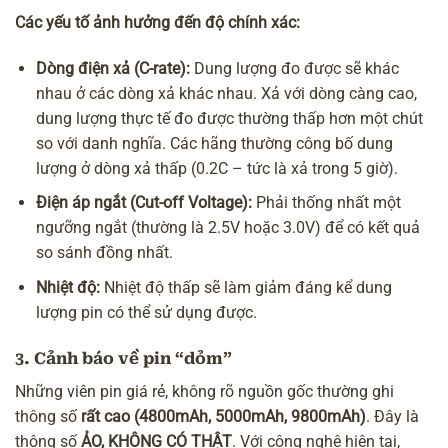
Các yếu tố ảnh hưởng đến độ chính xác:
Dòng điện xả (C-rate):
Dung lượng đo được sẽ khác
nhau ở các dòng xả khác nhau. Xả với dòng càng cao,
dung lượng thực tế đo được thường thấp hơn một chút
so với danh nghĩa. Các hãng thường công bố dung
lượng ở dòng xả thấp (0.2C – tức là xả trong 5 giờ).
Điện áp ngắt (Cut-off Voltage):
Phải thống nhất một
ngưỡng ngắt (thường là 2.5V hoặc 3.0V) để có kết quả
so sánh đồng nhất.
Nhiệt độ:
Nhiệt độ thấp sẽ làm giảm đáng kể dung
lượng pin có thể sử dụng được.
3. Cảnh báo về pin “dỏm”
Những viên pin giá rẻ, không rõ nguồn gốc thường ghi
thông số
rất cao (4800mAh, 5000mAh, 9800mAh)
. Đây là
thông số
ẢO, KHÔNG CÓ THẬT
. Với công nghệ hiện tại,