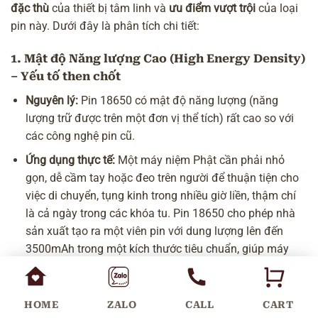
đặc thù
của thiết bị tâm linh và
ưu điểm vượt trội
của loại
pin này. Dưới đây là phân tích chi tiết:
1. Mật độ Năng lượng Cao (High Energy Density)
– Yếu tố then chốt
Nguyên lý:
Pin 18650 có mật độ năng lượng (năng
lượng trữ được trên một đơn vị thể tích) rất cao so với
các công nghệ pin cũ.
Ứng dụng thực tế:
Một máy niệm Phật cần phải nhỏ
gọn, dễ cầm tay hoặc đeo trên người để thuận tiện cho
việc di chuyển, tụng kinh trong nhiều giờ liền, thậm chí
là cả ngày trong các khóa tu. Pin 18650 cho phép nhà
sản xuất tạo ra một viên pin với dung lượng lên đến
3500mAh trong một kích thước tiêu chuẩn, giúp máy
chạy
liên tục từ 10 đến 48 giờ
chỉ với một lần sạc (tùy
dung lượng pin và công suất loa). Các loại pin thông
thường như AA/AAA không thể đáp ứng được yêu cầu
HOME
ZALO
CALL
CART