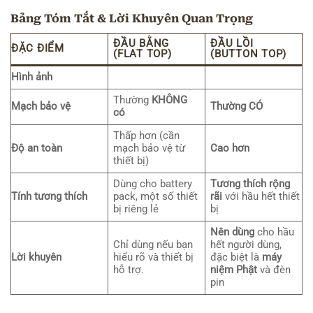
Bảng Tóm Tắt & Lời Khuyên Quan Trọng
ĐẦU BẰNG
ĐẦU LỒI
ĐẶC ĐIỂM
(FLAT TOP)
(BUTTON TOP)
Hình ảnh
Thường
KHÔNG
Mạch bảo vệ
Thường CÓ
có
Thấp hơn (cần
Độ an toàn
mạch bảo vệ từ
Cao hơn
thiết bị)
Dùng cho battery
Tương thích rộng
Tính tương thích
pack, một số thiết
rãi
với hầu hết thiết
bị riêng lẻ
bị
Nên dùng
cho hầu
Chỉ dùng nếu bạn
hết người dùng,
Lời khuyên
hiểu rõ và thiết bị
đặc biệt là
máy
hỗ trợ.
niệm
Phật
và đèn
pin