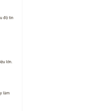
u độ tin
ệu lớn.
ày làm