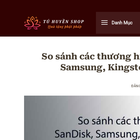
Bỏ
qua
nội
Danh Mục
dung
So sánh các thương h
Samsung, Kingsto
ĐĂN