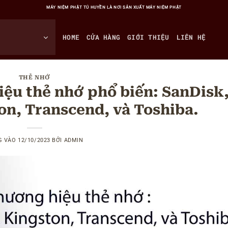
MÁY NIỆM PHẬT TÚ HUYỀN LÀ NƠI SẢN XUẤT MÁY NIỆM PHẬT
HOME
CỬA HÀNG
GIỚI THIỆU
LIÊN HỆ
THẺ NHỚ
iệu thẻ nhớ phổ biến: SanDisk
n, Transcend, và Toshiba.
G VÀO
12/10/2023
BỞI
ADMIN