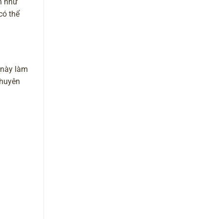
ân như
có thể
 này làm
chuyên