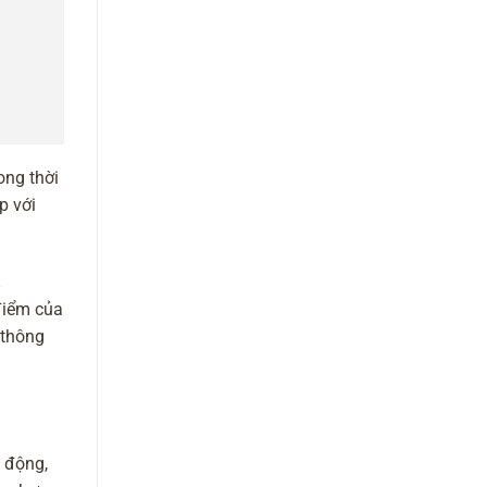
rong thời
p với
điểm của
 thông
i động,