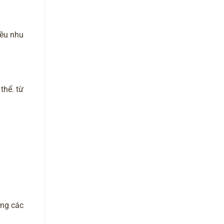
iều nhu
thể. từ
ong các