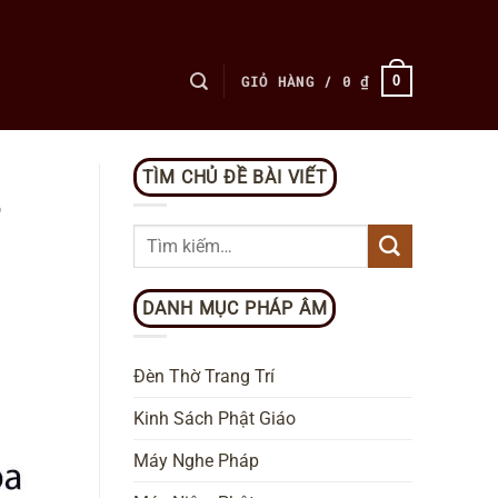
GIỎ HÀNG /
0
₫
0
TÌM CHỦ ĐỀ BÀI VIẾT
,
DANH MỤC PHÁP ÂM
Đèn Thờ Trang Trí
Kinh Sách Phật Giáo
Máy Nghe Pháp