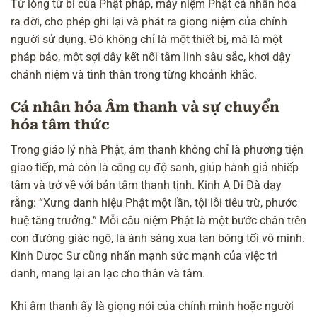
Từ lòng từ bi của Phật pháp, máy niệm Phật cá nhân hóa
ra đời, cho phép ghi lại và phát ra giọng niệm của chính
người sử dụng. Đó không chỉ là một thiết bị, mà là một
pháp bảo, một sợi dây kết nối tâm linh sâu sắc, khơi dậy
chánh niệm và tình thân trong từng khoảnh khắc.
Cá nhân hóa Âm thanh và sự chuyển
hóa tâm thức
Trong giáo lý nhà Phật, âm thanh không chỉ là phương tiện
giao tiếp, mà còn là công cụ độ sanh, giúp hành giả nhiếp
tâm và trở về với bản tâm thanh tịnh.
Kinh A Di Đà
dạy
rằng: “Xưng danh hiệu Phật một lần,
tội lỗi tiêu trừ
, phước
huệ tăng trưởng.” Mỗi
câu niệm Phật
là một bước chân trên
con đường giác ngộ, là ánh sáng xua tan bóng tối
vô minh
.
Kinh Dược Sư
cũng nhấn mạnh sức mạnh của việc trì
danh, mang lại an lạc cho thân và tâm.
Khi âm thanh ấy là giọng nói của chính mình hoặc người