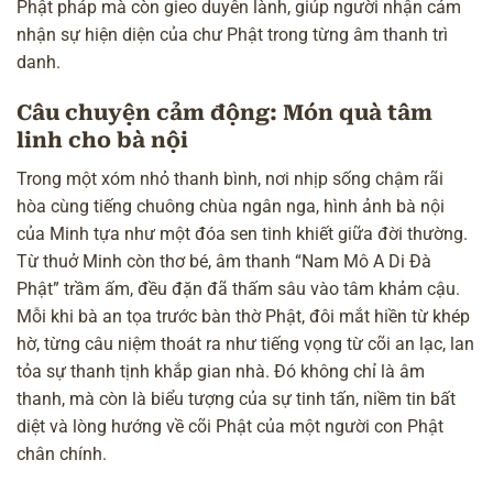
Phật pháp mà còn gieo duyên lành, giúp người nhận cảm
nhận sự hiện diện của chư Phật trong từng âm thanh trì
danh.
Câu chuyện cảm động: Món quà tâm
linh cho bà nội
Trong một xóm nhỏ thanh bình, nơi nhịp sống chậm rãi
hòa cùng tiếng chuông
chùa
ngân nga, hình ảnh bà nội
của Minh tựa như một đóa sen tinh khiết giữa đời thường.
Từ thuở Minh còn thơ bé, âm thanh “
Nam Mô A Di Đà
Phật
” trầm ấm, đều đặn đã thấm sâu vào tâm khảm cậu.
Mỗi khi bà an tọa trước bàn thờ Phật, đôi mắt hiền từ khép
hờ, từng câu niệm thoát ra như tiếng vọng từ cõi an lạc, lan
tỏa sự thanh tịnh khắp gian nhà. Đó không chỉ là âm
thanh, mà còn là biểu tượng của sự tinh tấn, niềm tin bất
diệt và lòng hướng về cõi Phật của một người con Phật
chân chính.