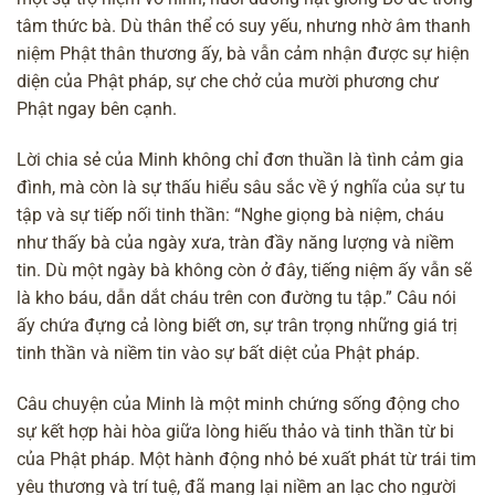
tâm thức bà. Dù thân thể có suy yếu, nhưng nhờ âm thanh
niệm Phật thân thương ấy, bà vẫn cảm nhận được sự hiện
diện của Phật pháp, sự che chở của mười phương chư
Phật ngay bên cạnh.
Lời chia sẻ của Minh không chỉ đơn thuần là tình cảm gia
đình, mà còn là sự thấu hiểu sâu sắc về ý nghĩa của sự tu
tập và sự tiếp nối tinh thần: “Nghe giọng bà niệm, cháu
như thấy bà của ngày xưa, tràn đầy năng lượng và niềm
tin. Dù một ngày bà không còn ở đây, tiếng niệm ấy vẫn sẽ
là kho báu, dẫn dắt cháu trên con đường tu tập.” Câu nói
ấy chứa đựng cả lòng biết ơn, sự trân trọng những giá trị
tinh thần và niềm tin vào sự bất diệt của Phật pháp.
Câu chuyện của Minh là một minh chứng sống động cho
sự kết hợp hài hòa giữa lòng hiếu thảo và tinh thần từ bi
của Phật pháp. Một hành động nhỏ bé xuất phát từ trái tim
yêu thương và trí tuệ, đã mang lại niềm an lạc cho người