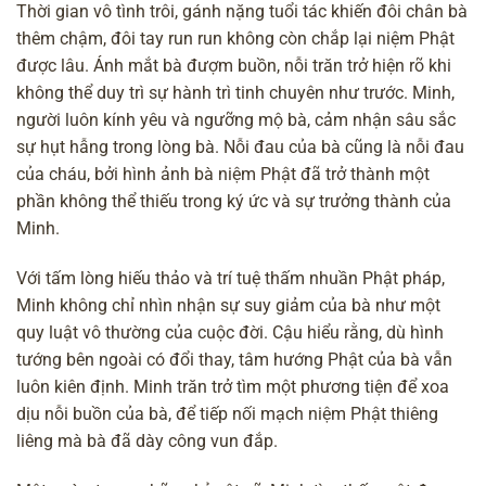
Thời gian vô tình trôi, gánh nặng tuổi tác khiến đôi chân bà
thêm chậm, đôi tay run run không còn chắp lại niệm Phật
được lâu. Ánh mắt bà đượm buồn, nỗi trăn trở hiện rõ khi
không thể duy trì sự hành trì tinh chuyên như trước. Minh,
người luôn kính yêu và ngưỡng mộ bà, cảm nhận sâu sắc
sự hụt hẫng trong lòng bà. Nỗi đau của bà cũng là nỗi đau
của cháu, bởi hình ảnh bà niệm Phật đã trở thành một
phần không thể thiếu trong ký ức và sự trưởng thành của
Minh.
Với tấm lòng hiếu thảo và trí tuệ thấm nhuần Phật pháp,
Minh không chỉ nhìn nhận sự suy giảm của bà như một
quy luật
vô thường
của cuộc đời. Cậu hiểu rằng, dù hình
tướng bên ngoài có đổi thay, tâm hướng Phật của bà vẫn
luôn kiên định. Minh trăn trở tìm một phương tiện để xoa
dịu nỗi buồn của bà, để tiếp nối mạch niệm Phật thiêng
liêng mà bà đã dày công vun đắp.