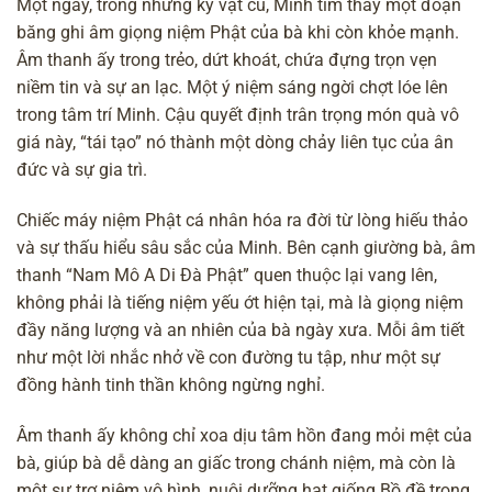
Một ngày, trong những kỷ vật cũ, Minh tìm thấy một đoạn
băng ghi âm giọng niệm Phật của bà khi còn khỏe mạnh.
Âm thanh ấy trong trẻo, dứt khoát, chứa đựng trọn vẹn
niềm tin và sự an lạc. Một ý niệm sáng ngời chợt lóe lên
trong tâm trí Minh. Cậu quyết định trân trọng món quà vô
giá này, “tái tạo” nó thành một dòng chảy liên tục của ân
đức và sự gia trì.
Chiếc máy niệm Phật cá nhân hóa ra đời từ lòng hiếu thảo
và sự thấu hiểu sâu sắc của Minh. Bên cạnh giường bà, âm
thanh “Nam Mô A Di Đà Phật” quen thuộc lại vang lên,
không phải là tiếng niệm yếu ớt hiện tại, mà là giọng niệm
đầy năng lượng và an nhiên của bà ngày xưa. Mỗi âm tiết
như một lời nhắc nhở về con đường tu tập, như một sự
đồng hành tinh thần không ngừng nghỉ.
Âm thanh ấy không chỉ xoa dịu tâm hồn đang mỏi mệt của
bà, giúp bà dễ dàng an giấc trong
chánh niệm
, mà còn là
một sự trợ niệm vô hình, nuôi dưỡng hạt giống Bồ đề trong