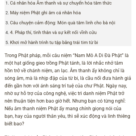
Cá nhân hóa Âm thanh và sự chuyển hóa tâm thức
Máy niệm Phật ghi âm cá nhân hóa
Câu chuyện cảm động: Món quà tâm linh cho bà nội
4. Pháp thí, tình thân và sự kết nối vĩnh cửu
Khơi mở hành trình tu tập bằng trái tim từ bi
Trong Phật pháp, mỗi câu niệm “Nam Mô A Di Đà Phật” là
một hạt giống gieo trồng Phật tánh, là lời nhắc nhở tâm
hồn trở về chánh niệm, an lạc. Âm thanh ấy không chỉ là
sóng âm, mà là nhịp đập của từ bi, là cầu nối đưa hành giả
đến gần hơn với ánh sáng trí tuệ của chư Phật. Ngày nay,
nhờ sự hỗ trợ của công nghệ, việc trì danh niệm Phật trở
nên thuận tiện hơn bao giờ hết. Nhưng bạn có từng nghĩ:
Nếu âm thanh niệm Phật ấy mang chính giọng nói của
bạn, hay của người thân yêu, thì sẽ xúc động và linh thiêng
biết bao?