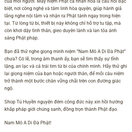
của mỗi người. Máy niệm Phật cá nhân hóa là cầu nối đặc
biệt, nơi công nghệ và tâm linh hòa quyện, giúp hành giả
lắng nghe nội tâm và nhận ra Phật tánh ngay trong hiện
tại. Từ lòng từ bi, thiết bị này không chỉ hỗ trợ tu tập, mà
còn khơi dậy tình thân, gieo duyên lành và lan tỏa ánh
sáng Phật pháp.
Bạn đã thử nghe giọng mình niệm “Nam Mô A Di Đà Phật”
chưa? Có lẽ, trong âm thanh ấy, bạn sẽ tìm thấy sự tĩnh
lặng, an lạc và cả trái tim từ bi của chính mình. Hãy thử ghi
lại giọng niệm của bạn hoặc người thân, để mỗi câu niệm
trở thành một bước chân vững chãi trên con đường giác
ngộ.
Shop Tú Huyền nguyện đêm công đức này xin hồi hướng
khắp pháp giới chúng sanh, đồng trọn thành Phật đạo.
Nam Mô A Di Đà Phật!