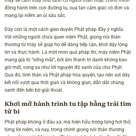
máy sẽ cảm thấy như luôn có người thân hoặc chính mình
đồng hành trên con đường tu, xua tan cảm giác cô đơn và
mang lại niềm an ủi sâu sắc.
Đây còn là một cách gieo duyên Phật pháp đầy ý nghĩa.
Với những người chưa quen niệm Phật, giọng nói thân
thương từ máy sẽ giúp họ dễ dàng tiếp cận, khơi dậy lòng
tin và thực hành. Là một món quà pháp thí, máy niệm Phật
mang giá trị “sống mãi”, bởi âm thanh trì danh không bao
giờ mất, vọng xa như lời nguyện độ sanh của chư Phật.
Qua đó, tình thân và Phật pháp hòa quyện, tạo nên sợi dây
kết nối vượt qua thời gian và không gian, dẫn dắt chúng
sanh đến bến bờ giải thoát.
Khơi mở hành trình tu tập bằng trái tim
từ bi
Phật pháp không ở đâu xa, mà hiện hữu trong từng hơi thở,
từng lời niệm, và nay, trong chính giọng nói thân thương