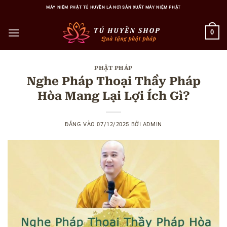
Bỏ
MÁY NIỆM PHẬT TÚ HUYỀN LÀ NƠI SẢN XUẤT MÁY NIỆM PHẬT
qua
nội
0
dung
PHẬT PHÁP
Nghe Pháp Thoại Thầy Pháp
Hòa Mang Lại Lợi Ích Gì?
ĐĂNG VÀO
07/12/2025
BỞI
ADMIN