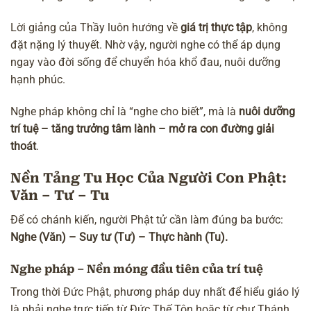
Lời giảng của Thầy luôn hướng về
giá trị thực tập
, không
đặt nặng lý thuyết. Nhờ vậy, người nghe có thể áp dụng
ngay vào đời sống để chuyển hóa khổ đau, nuôi dưỡng
hạnh phúc.
Nghe pháp không chỉ là “nghe cho biết”, mà là
nuôi dưỡng
trí tuệ
– tăng trưởng tâm lành – mở ra con đường giải
thoát
.
Nền Tảng Tu Học Của Người Con Phật:
Văn – Tư – Tu
Để có
chánh kiến
, người Phật tử cần làm đúng ba bước:
Nghe (Văn) – Suy tư (Tư) – Thực hành (Tu).
Nghe pháp – Nền móng đầu tiên của trí tuệ
Trong thời Đức Phật, phương pháp duy nhất để hiểu giáo lý
là phải nghe trực tiếp từ Đức Thế Tôn hoặc từ chư Thánh