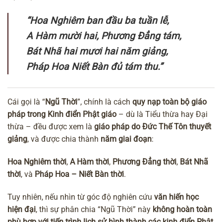
“Hoa Nghiêm ban đầu ba tuần lễ,
A Hàm mười hai, Phương Đẳng tám,
Bát Nhã hai mươi hai năm giảng,
Pháp Hoa Niết Bàn đủ tám thu.”
Cái gọi là “
Ngũ Thời
”, chính là cách
quy nạp toàn bộ giáo
pháp trong Kinh điển Phật giáo
– dù là Tiểu thừa hay Đại
thừa – đều được xem là
giáo pháp do Đức Thế Tôn thuyết
giảng
, và được chia thành
năm giai đoạn
:
Hoa Nghiêm thời
,
A Hàm thời
,
Phương Đẳng thời
,
Bát Nhã
thời
, và
Pháp Hoa – Niết Bàn thời
.
Tuy nhiên, nếu nhìn từ góc độ nghiên cứu
văn hiến học
hiện đại
, thì sự phân chia “Ngũ Thời” này
không hoàn toàn
phù hợp với tiến trình lịch sử hình thành các kinh điển Phật