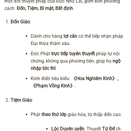
một đời thuyết pháp của Đức Như Lai, gồm bốn phương
cách:
Đốn, Tiệm, Bí mật, Bất định
.
Đốn Giáo
:
Dành cho hàng
lợi căn
có thể tiếp nhận pháp
Đại thừa thâm sâu.
Đức Phật
trực tiếp tuyên thuyết
pháp tự nội
chứng, không qua phương tiện, giúp họ
ngộ
nhập tức thì
.
Kinh điển tiêu biểu:
《Hoa Nghiêm Kinh》、
《Phạm Võng Kinh》
.
Tiệm Giáo
:
Phật
theo thứ lớp
giáo hóa, từ thấp đến cao:
Lộc Duyên uyển
: Thuyết
Tứ Đế
(A-