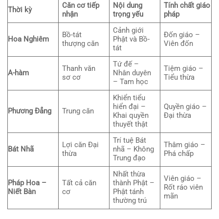
Căn cơ tiếp
Nội dung
Tính chất giáo
Thời kỳ
nhận
trọng yếu
pháp
Cảnh giới
Bồ-tát
Đốn giáo –
Hoa Nghiêm
Phật và Bồ-
thượng căn
Viên đốn
tát
Tứ đế –
Thanh văn
Tiệm giáo –
A-hàm
Nhân duyên
sơ cơ
Tiểu thừa
– Tam học
Khiển tiểu
hiển đại –
Quyền giáo –
Phương Đẳng
Trung căn
Khai quyền
Đại thừa
thuyết thật
Trí tuệ Bát
Lợi căn Đại
Thâm giáo –
Bát Nhã
nhã – Không
thừa
Phá chấp
Trung đạo
Nhất thừa
Viên giáo –
Pháp Hoa –
Tất cả căn
thành Phật –
Rốt ráo viên
Niết Bàn
cơ
Phật tánh
mãn
thường trú