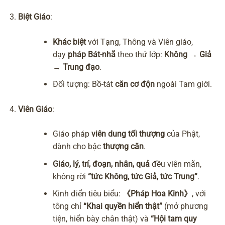
Biệt Giáo
:
Khác biệt
với Tạng, Thông và Viên giáo,
dạy
pháp Bát-nhã
theo thứ lớp:
Không → Giả
→ Trung đạo
.
Đối tượng: Bồ-tát
căn cơ độn
ngoài Tam giới.
Viên Giáo
:
Giáo pháp
viên dung tối thượng
của Phật,
dành cho bậc
thượng căn
.
Giáo, lý, trí, đoạn, nhân, quả
đều viên mãn,
không rời
“tức Không, tức Giả, tức Trung”
.
Kinh điển tiêu biểu:
《Pháp Hoa Kinh》
, với
tông chỉ
“Khai quyền hiển thật”
(mở phương
tiện, hiển bày chân thật) và
“Hội tam quy