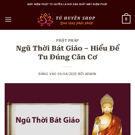
Bỏ
MÁY NIỆM PHẬT TÚ HUYỀN LÀ NƠI SẢN XUẤT MÁY NIỆM PHẬT
qua
nội
0
dung
PHẬT PHÁP
Ngũ Thời Bát Giáo – Hiểu Để
Tu Đúng Căn Cơ
ĐĂNG VÀO
05/04/2025
BỞI
ADMIN