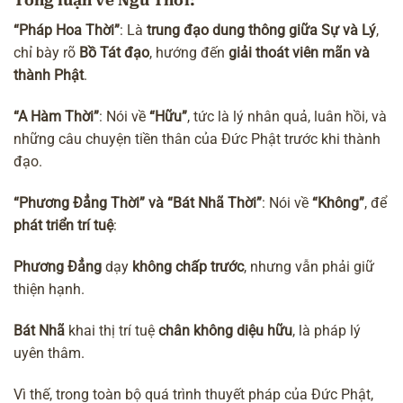
Tổng luận về Ngũ Thời:
“Pháp Hoa Thời”
: Là
trung đạo dung thông giữa Sự và Lý
,
chỉ bày rõ
Bồ Tát đạo
, hướng đến
giải thoát viên mãn và
thành Phật
.
“A Hàm Thời”
: Nói về
“Hữu”
, tức là lý nhân quả, luân hồi, và
những câu chuyện tiền thân của Đức Phật trước khi thành
đạo.
“Phương Đẳng Thời” và “Bát Nhã Thời”
: Nói về
“Không”
, để
phát triển trí tuệ
:
Phương Đẳng
dạy
không chấp trước
, nhưng vẫn phải giữ
thiện hạnh.
Bát Nhã
khai thị trí tuệ
chân không diệu hữu
, là pháp lý
uyên thâm.
Vì thế, trong toàn bộ quá trình thuyết pháp của Đức Phật,