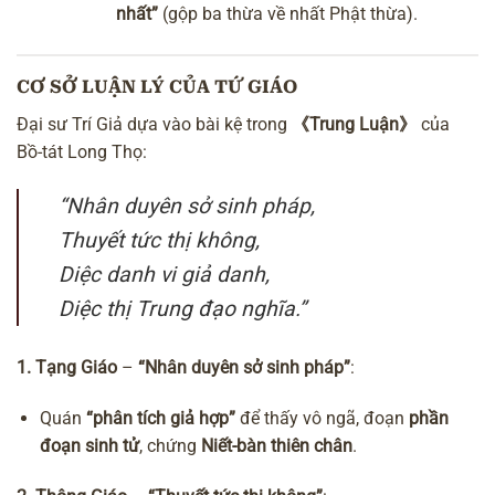
nhất”
(gộp ba thừa về nhất Phật thừa).
CƠ SỞ LUẬN LÝ CỦA TỨ GIÁO
Đại sư Trí Giả dựa vào bài kệ trong
《Trung Luận》
của
Bồ-tát Long Thọ:
“Nhân duyên sở sinh pháp,
Thuyết tức thị không,
Diệc danh vi giả danh,
Diệc thị Trung đạo nghĩa.”
1. Tạng Giáo
–
“Nhân duyên sở sinh pháp”
:
Quán
“phân tích giả hợp”
để thấy
vô ngã
, đoạn
phần
đoạn sinh tử
, chứng
Niết-bàn thiên chân
.