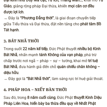
Đại kinh như Duy Ma Cật, Tư Ích, Thắng Man…
, khai mở
Tứ
Giáo
, giảng rộng pháp Đại thừa, khiến
mọi căn cơ đều
được lợi ích
.
→ Đây là
“Phương Đẳng thời”
, là giai đoạn chuyển tiếp
giữa Tiểu thừa và Đại thừa, đặt nền tảng cho
phát tâm Bồ
Tát hạnh
.
3. BÁT NHÃ THỜI
Trong suốt
22 năm kế tiếp
, Đức Phật thuyết
nhiều bộ
Kinh
Bát Nhã
, nhấn mạnh
tánh Không của vạn pháp
, phá trừ
chấp trước nơi ngã – pháp – sự – tướng, khai mở
trí tuệ
Bát Nhã
, đưa hành giả đến chỗ
quán chiếu chân không –
diệu hữu
.
→ Đây gọi là
“Bát Nhã thời”
, làm sáng rực trí huệ giải thoát.
4. PHÁP HOA – NIẾT BÀN THỜI
Sau đó, trong
8 năm cuối cùng
, Đức Phật
thuyết
Kinh Diệu
Pháp Liên Hoa
,
hiển bày ba thừa đều quy về Nhất Phật