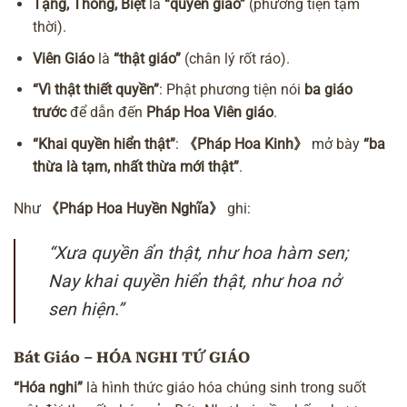
Tạng, Thông, Biệt
là
“quyền giáo”
(phương tiện tạm
thời).
Viên Giáo
là
“thật giáo”
(chân lý rốt ráo).
“Vì thật thiết quyền”
: Phật phương tiện nói
ba giáo
trước
để dẫn đến
Pháp Hoa Viên giáo
.
“Khai quyền hiển thật”
:
《Pháp Hoa Kinh》
mở bày
“ba
thừa là tạm, nhất thừa mới thật”
.
Như
《Pháp Hoa Huyền Nghĩa》
ghi:
“Xưa quyền ẩn thật, như hoa hàm sen;
Nay khai quyền hiển thật, như hoa nở
sen hiện.”
Bát Giáo – HÓA NGHI TỨ GIÁO
“Hóa nghi”
là hình thức giáo hóa chúng sinh trong suốt