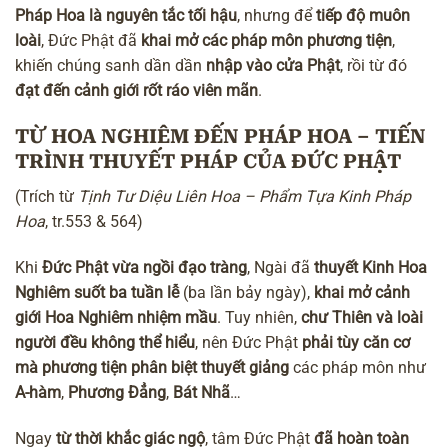
Pháp Hoa là nguyên tắc tối hậu
, nhưng để
tiếp độ muôn
loài
, Đức Phật đã
khai mở các pháp môn phương tiện
,
khiến chúng sanh dần dần
nhập vào cửa Phật
, rồi từ đó
đạt đến cảnh giới rốt ráo viên mãn
.
TỪ HOA NGHIÊM ĐẾN PHÁP HOA – TIẾN
TRÌNH THUYẾT PHÁP CỦA ĐỨC PHẬT
(Trích từ
Tịnh Tư Diệu Liên Hoa – Phẩm Tựa Kinh Pháp
Hoa
, tr.553 & 564)
Khi
Đức Phật vừa ngồi đạo tràng
, Ngài đã
thuyết Kinh Hoa
Nghiêm suốt ba tuần lễ
(ba lần bảy ngày),
khai mở cảnh
giới Hoa Nghiêm nhiệm mầu
. Tuy nhiên,
chư Thiên và loài
người đều không thể hiểu
, nên Đức Phật
phải tùy căn cơ
mà phương tiện phân biệt thuyết giảng
các pháp môn như
A-hàm
,
Phương Đẳng
,
Bát Nhã
…
Ngay
từ thời khắc giác ngộ
, tâm Đức Phật
đã hoàn toàn