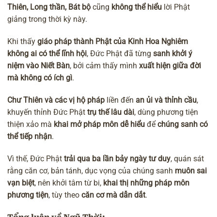
Thiên, Long thần, Bát bộ
cũng
không thể hiểu
lời Phật
giảng trong thời kỳ này.
Khi thấy
giáo pháp thành Phật của Kinh Hoa Nghiêm
không ai có thể lĩnh hội
, Đức Phật đã từng
sanh khởi ý
niệm vào Niết Bàn
, bởi cảm thấy mình
xuất hiện giữa đời
mà không có ích gì
.
Chư Thiên và các vị hộ pháp
liền đến
an ủi và thỉnh cầu
,
khuyến thỉnh Đức Phật
trụ thế lâu dài
, dùng phương tiện
thiện xảo mà
khai mở pháp môn dễ hiểu
để
chúng sanh có
thể tiếp nhận
.
Vì thế, Đức Phật
trải qua ba lần bảy ngày tư duy
, quán sát
rằng căn cơ, bản tánh, dục vọng của chúng sanh
muôn sai
vạn biệt
, nên
khởi tâm từ bi
,
khai thị những pháp môn
phương tiện
, tùy theo
căn cơ mà dẫn dắt
.