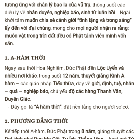
tương ứng với chân lý bao la của vũ trụ
, thông suốt các
diệu lý về
nhân duyên
, nghiệp báo,
sinh tử luân hồi
… Ngài
khởi tâm
muốn chia sẻ cảnh giới “tĩnh lặng và trong sáng”
ấy đến với đại chúng
, mong cho
mọi người nhận ra rằng:
muôn vật trong trời đất đều có Phật tánh viên minh vốn
sẵn.
1. A-HÀM THỜI
Ngay sau thời Hoa Nghiêm, Đức Phật đến
Lộc Uyển và
nhiều nơi khác
, trong suốt
12 năm
,
thuyết giảng
Kinh A-
hàm
– các giáo pháp
Tiểu thừa
, dạy về
giới, định, tuệ
,
nhân
– quả – nghiệp báo
, chủ yếu
độ các hàng Thanh Văn,
Duyên Giác
.
→ Đây gọi là
“A-hàm thời”
, đặt nền tảng cho người sơ cơ.
2. PHƯƠNG ĐẲNG THỜI
Kế tiếp thời A-hàm, Đức Phật trong
8 năm
, giảng thuyết các