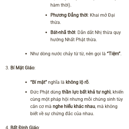
hàm thời).
Phương Đẳng thời
: Khai mở Đại
thừa.
Bát-nhã thời
: Dẫn dắt Nhị thừa quy
hướng Nhất Phật thừa.
Như dòng nước chảy từ từ, nên gọi là
“Tiệm”
.
Bí Mật Giáo
:
“Bí mật”
nghĩa là
không lộ rõ
.
Đức Phật dùng
thần lực bất khả tư nghì
, khiến
cùng một pháp hội nhưng mỗi chúng sinh tùy
căn cơ mà
nghe hiểu khác nhau
, mà không
biết về sự chứng đắc của nhau.
Bất Định Giáo
: