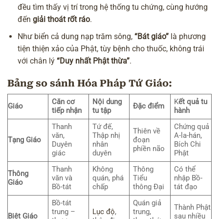
đều tìm thấy vị trí trong hệ thống tu chứng, cùng hướng
đến
giải thoát rốt ráo
.
Như biển cả dung nạp trăm sông,
“Bát giáo”
là phương
tiện thiện xảo của Phật, tùy bệnh cho thuốc, không trái
với chân lý
“Duy nhất Phật thừa”
.
Bảng so sánh Hóa Pháp Tứ Giáo:
Căn cơ
Nội dung
K
ết quả tu
Giáo
Đặc điểm
tiếp nhận
tu tập
hành
Thanh
Tứ đế,
Chứng quả
Thiên về
văn,
Thập nhị
A-la-hán,
Tạng Giáo
đoạn
Duyên
nhân
Bích Chi
phiền não
giác
duyên
Phật
Thanh
Không
Thông
Có thể
Thông
văn và
quán, phá
Tiểu
nhập Bồ-
Giáo
Bồ-tát
chấp
thông Đại
tát đạo
Bồ-tát
Quán giả
Thành Phật
trung –
Lục độ
,
trung,
Biệt Giáo
sau nhiều