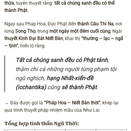
thừa
, tuyên thuyết rằng:
tất cả chúng sanh đều có thể
thành Phật
.
Ngay sau Pháp Hoa, Đức Phật đến
thành Câu Thi Na
, nơi
rừng
Song Thọ
, trong
một ngày một đêm cuối cùng
, Ngài
thuyết Kinh Đại Bát Niết Bàn
, khai thị
“thường – lạc – ngã
– tịnh”
, hiển lộ rằng:
Tất cả chúng sanh đều có Phật tánh
,
thậm chí cả những người từng phạm tội
ngũ nghịch,
hạng Nhất-xiển-đề
(icchantika)
cũng
sẽ thành Phật
.
→ Đây được gọi là
“Pháp Hoa – Niết Bàn thời”
, khép lại
quá trình thuyết pháp nhiệm mầu của Như Lai.
Tổng hợp tinh thần Ngũ Thời: