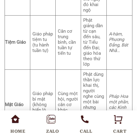
đó khai
ngộ
Phật
giảng dần
Căn cơ
từ cạn
Giáo pháp
A-hàm,
trung
đến sâu,
tiệm tu
Phương
Tiệm Giáo
bình, cần
từ Tiểu
(tu hành
Đẳng, Bát
tuần tự
đến Đại;
tuần tự)
Nhã…
tiến tu
giáo hóa
theo thứ
lớp
Phật dùng
thần lực
khai thị,
người
Giáo pháp
Cùng một
nghe cùng
Pháp Hoa
bí mật
hội, người
một bài
một phần,
Mật Giáo
(không
căn cơ
nhưng
các Kinh
hiển lộ
khác
hiểu khác
Đại thừa…
toàn bộ)
nhau
nhau,
không
biết nhau
HOME
ZALO
CALL
CART
hiểu sao