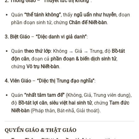
2. Thông Giáo
–
“Thuyết tức thị không”
:
Quán
“thể tánh không”
, thấy
ngũ uẩn như huyễn
, đoạn
phần đoạn sinh tử, chứng
Chân đế Niết-bàn
.
3. Biệt Giáo
–
“Diệc danh vi giả danh”
:
Quán
theo thứ lớp
: Không → Giả → Trung, độ
Bồ-tát
độn căn
, đoạn cả
phần đoạn & biến dịch sinh tử
,
chứng
Vô trụ Niết-bàn
.
4. Viên Giáo
–
“Diệc thị Trung đạo nghĩa”
:
Quán
“nhất tâm tam đế”
(Không, Giả, Trung viên dung),
độ
Bồ-tát lợi căn
,
siêu việt hai sinh tử
, chứng
Tam đức
Niết-bàn
(Pháp thân, Bát-nhã, Giải thoát).
QUYỀN GIÁO & THẬT GIÁO