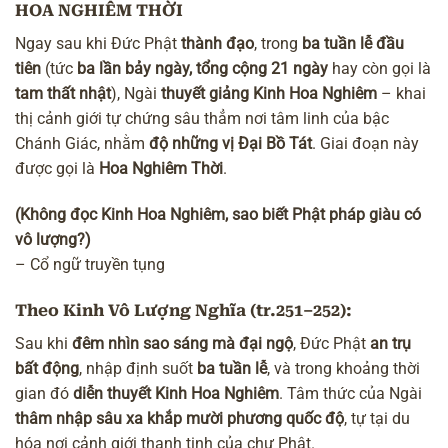
HOA NGHIÊM THỜI
Ngay sau khi Đức Phật
thành đạo
, trong
ba tuần lễ đầu
tiên
(tức
ba lần bảy ngày, tổng cộng 21 ngày
hay còn gọi là
tam thất nhật
), Ngài
thuyết giảng Kinh Hoa Nghiêm
– khai
thị cảnh giới tự chứng sâu thẳm nơi tâm linh của bậc
Chánh Giác, nhằm
độ những vị Đại Bồ Tát
. Giai đoạn này
được gọi là
Hoa Nghiêm Thời
.
(Không đọc Kinh Hoa Nghiêm, sao biết Phật pháp giàu có
vô lượng?)
– Cổ ngữ truyền tụng
Theo Kinh Vô Lượng Nghĩa (tr.251–252):
Sau khi
đêm nhìn sao sáng mà đại ngộ
, Đức Phật
an trụ
bất động
, nhập định suốt
ba tuần lễ
, và trong khoảng thời
gian đó
diễn thuyết Kinh Hoa Nghiêm
. Tâm thức của Ngài
thâm nhập sâu xa khắp mười phương quốc độ
, tự tại du
hóa nơi cảnh giới thanh tịnh của chư Phật.