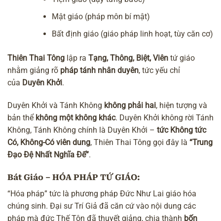
Mật giáo (pháp môn bí mật)
Bất định giáo (giáo pháp linh hoạt, tùy căn cơ)
Thiên Thai Tông
lập ra
Tạng, Thông, Biệt, Viên
tứ giáo
nhằm giảng rõ
pháp tánh nhân duyên
, tức yếu chỉ
của
Duyên Khởi
.
Duyên Khởi và Tánh Không
không phải hai
, hiện tượng và
bản thể
không một không khác
. Duyên Khởi không rời Tánh
Không, Tánh Không chính là Duyên Khởi –
tức Không tức
Có, Không-Có viên dung
, Thiên Thai Tông gọi đây là
“Trung
Đạo Đệ Nhất Nghĩa Đế”
.
Bát Giáo – HÓA PHÁP TỨ GIÁO:
“Hóa pháp” tức là phương pháp Đức Như Lai giáo hóa
chúng sinh. Đại sư Trí Giả đã căn cứ vào nội dung các
pháp mà đức Thế Tôn đã thuyết giảng, chia thành
bốn