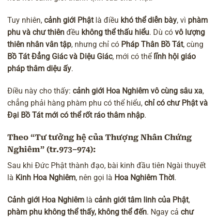
Tuy nhiên,
cảnh giới Phật
là điều
khó thể diễn bày
, vì
phàm
phu và chư thiên
đều
không thể thấu hiểu
. Dù có
vô lượng
thiên nhân vân tập
, nhưng chỉ có
Pháp Thân Bồ Tát
, cùng
Bồ Tát Đẳng Giác và Diệu Giác
, mới có thể
lĩnh hội giáo
pháp thâm diệu ấy
.
Điều này cho thấy:
cảnh giới Hoa Nghiêm vô cùng sâu xa
,
chẳng phải hàng phàm phu có thể hiểu,
chỉ có chư Phật và
Đại Bồ Tát mới có thể rốt ráo thâm nhập
.
Theo “Tư tưởng hệ của Thượng Nhân Chứng
Nghiêm” (tr.973–974):
Sau khi Đức Phật thành đạo, bài kinh đầu tiên Ngài thuyết
là
Kinh Hoa Nghiêm
, nên gọi là
Hoa Nghiêm Thời
.
Cảnh giới Hoa Nghiêm
là
cảnh giới tâm linh của Phật
,
phàm phu không thể thấy, không thể đến
. Ngay cả
chư