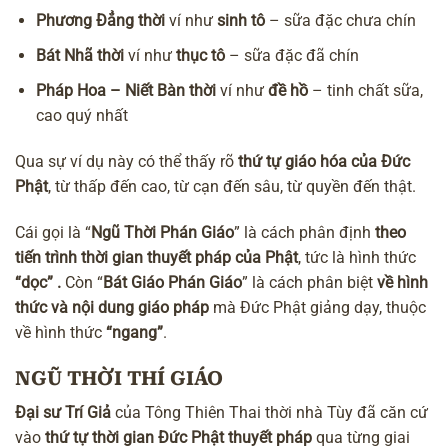
Phương Đẳng thời
ví như
sinh tô
– sữa đặc chưa chín
Bát Nhã thời
ví như
thục tô
– sữa đặc đã chín
Pháp Hoa – Niết Bàn thời
ví như
đề hồ
– tinh chất sữa,
cao quý nhất
Qua sự ví dụ này có thể thấy rõ
thứ tự giáo hóa của Đức
Phật
, từ thấp đến cao, từ cạn đến sâu, từ quyền đến thật.
Cái gọi là “
Ngũ Thời Phán Giáo
” là cách phân định
theo
tiến trình thời gian thuyết pháp của Phật
, tức là hình thức
“dọc” .
Còn “
Bát Giáo Phán Giáo
” là cách phân biệt
về hình
thức và nội dung giáo pháp
mà Đức Phật giảng dạy, thuộc
về hình thức
“ngang”
.
NGŨ THỜI THÍ GIÁO
Đại sư Trí Giả
của Tông Thiên Thai thời nhà Tùy đã căn cứ
vào
thứ tự thời gian Đức Phật thuyết pháp
qua từng giai