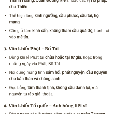
Thành Hoàng, Quan Đương Niên
, hoặc các vị
Hộ pháp,
chư Thiên
.
Thể hiện lòng
kính ngưỡng, cầu phước, cầu tài, hộ
mạng
.
Cần giữ tâm
kính cẩn, không tham cầu quá độ
, tránh rơi
vào
mê tín
.
3.
Văn khấn Phật – Bồ Tát
Dùng khi lễ Phật tại
chùa
hoặc tại tư gia
, hoặc trong
những ngày vía Phật, Bồ Tát.
Nội dung mang tính
sám hối, phát nguyện, cầu nguyện
cho bản thân và chúng sanh
.
Đọc bằng
tâm thanh tịnh, không cầu danh lợi
, mà
nguyện tu tập
giải thoát
.
4.
Văn khấn Tổ quốc – Anh hùng liệt sĩ