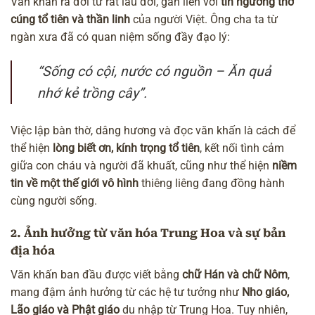
Văn khấn ra đời từ rất lâu đời, gắn liền với
tín ngưỡng thờ
cúng tổ tiên và thần linh
của người Việt. Ông cha ta từ
ngàn xưa đã có quan niệm sống đầy đạo lý:
“Sống có cội, nước có nguồn – Ăn quả
nhớ kẻ trồng cây”.
Việc lập bàn thờ, dâng hương và đọc văn khấn là cách để
thể hiện
lòng biết ơn, kính trọng tổ tiên
, kết nối tình cảm
giữa con cháu và người đã khuất, cũng như thể hiện
niềm
tin về một thế giới vô hình
thiêng liêng đang đồng hành
cùng người sống.
2. Ảnh hưởng từ văn hóa Trung Hoa và sự bản
địa hóa
Văn khấn ban đầu được viết bằng
chữ Hán và chữ Nôm
,
mang đậm ảnh hưởng từ các hệ tư tưởng như
Nho giáo,
Lão giáo và Phật giáo
du nhập từ Trung Hoa. Tuy nhiên,