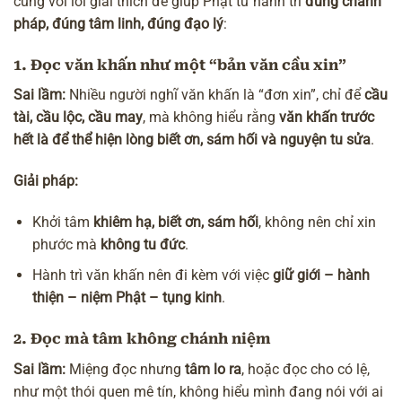
cùng với lời giải thích để giúp Phật tử hành trì
đúng chánh
pháp, đúng tâm linh, đúng đạo lý
:
1. Đọc văn khấn như một “bản văn cầu xin”
Sai lầm:
Nhiều người nghĩ văn khấn là “đơn xin”, chỉ để
cầu
tài, cầu lộc, cầu may
, mà không hiểu rằng
văn khấn trước
hết là để thể hiện lòng biết ơn, sám hối và nguyện tu sửa
.
Giải pháp:
Khởi tâm
khiêm hạ, biết ơn, sám hối
, không nên chỉ xin
phước mà
không tu đức
.
Hành trì văn khấn nên đi kèm với việc
giữ giới – hành
thiện – niệm Phật – tụng kinh
.
2. Đọc mà tâm không chánh niệm
Sai lầm:
Miệng đọc nhưng
tâm lo ra
, hoặc đọc cho có lệ,
như một thói quen mê tín, không hiểu mình đang nói với ai