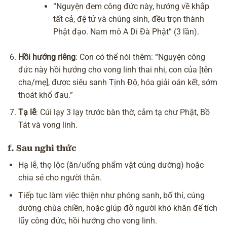
“Nguyện đem công đức này, hướng về khắp
tất cả, đệ tử và chúng sinh, đều trọn thành
Phật đạo. Nam mô A Di Đà Phật” (3 lần).
Hồi hướng riêng
: Con có thể nói thêm: “Nguyện công
đức này hồi hướng cho vong linh thai nhi, con của [tên
cha/mẹ], được siêu sanh Tịnh Độ, hóa giải oán kết, sớm
thoát khổ đau.”
Tạ lễ
: Cúi lạy 3 lạy trước bàn thờ, cảm tạ chư Phật, Bồ
Tát và vong linh.
f. Sau nghi thức
Hạ lễ, thọ lộc (ăn/uống phẩm vật cúng dường) hoặc
chia sẻ cho người thân.
Tiếp tục làm việc thiện như phóng sanh,
bố thí
, cúng
dường chùa chiền, hoặc giúp đỡ người khó khăn để tích
lũy công đức, hồi hướng cho vong linh.