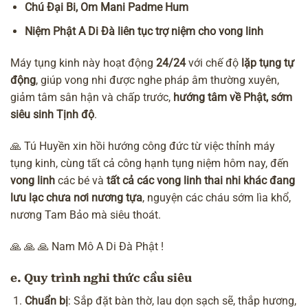
Chú Đại Bi, Om Mani Padme Hum
Niệm Phật A Di Đà liên tục trợ niệm cho vong linh
Máy tụng kinh
này hoạt động
24/24
với chế độ
lặp tụng tự
động
, giúp vong nhi được nghe pháp âm thường xuyên,
giảm tâm sân hận và chấp trước,
hướng tâm về Phật, sớm
siêu sinh Tịnh độ
.
🙏 Tú Huyền xin hồi hướng công đức từ việc thỉnh máy
tụng kinh, cùng tất cả công hạnh tụng niệm hôm nay, đến
vong linh
các bé và
tất cả các vong linh thai nhi khác đang
lưu lạc chưa nơi nương tựa
, nguyện các cháu sớm lìa khổ,
nương Tam Bảo mà siêu thoát.
🙏 🙏 🙏 Nam Mô A Di Đà Phật !
e. Quy trình nghi thức cầu siêu
Chuẩn bị
: Sắp đặt bàn thờ, lau dọn sạch sẽ, thắp hương,