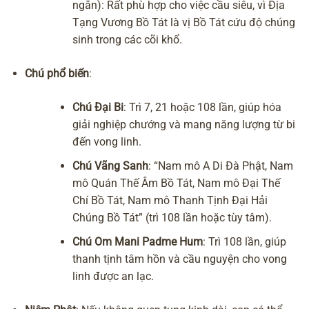
ngắn): Rất phù hợp cho việc cầu siêu, vì Địa
Tạng Vương Bồ Tát là vị Bồ Tát cứu độ chúng
sinh trong các cõi khổ.
Chú phổ biến
:
Chú Đại Bi
: Trì 7, 21 hoặc 108 lần, giúp
hóa
giải nghiệp chướng
và mang năng lượng từ bi
đến vong linh.
Chú Vãng Sanh
: “Nam mô A Di Đà Phật, Nam
mô Quán Thế Âm Bồ Tát, Nam mô Đại Thế
Chí Bồ Tát, Nam mô Thanh Tịnh Đại Hải
Chúng Bồ Tát” (trì 108 lần hoặc tùy tâm).
Chú Om Mani Padme Hum
: Trì 108 lần, giúp
thanh tịnh tâm hồn và cầu nguyện cho vong
linh được an lạc.