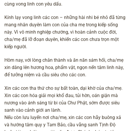
cùng vong linh con yêu dấu.
Kính lạy vong linh các con – những hài nhi bé nhỏ đã từng
mang nhân duyên làm con của cha mẹ trong kiếp sống
này. Vì
vô minh
nghiệp chướng, vì hoàn cảnh cuộc đời,
cha/mẹ đã lỡ đoạn duyên, khiến các con chưa trọn một
kiếp người.
Hôm nay, với lòng chân thành và ăn năn sám hối, cha/mẹ
xin dâng lên hương hoa, phẩm vật, ngọn nến tâm linh này,
để tưởng niệm và cầu siêu cho các con.
Xin các con tha thứ cho sự bất toàn, dại khờ của cha/mẹ.
Xin các con hóa giải mọi khổ đau, tủi hờn, oán giận mà
nương vào ánh sáng từ bi của Chư Phật, sớm được siêu
sanh vào cảnh giới an lành.
Nếu còn lưu luyến nơi cha/mẹ, xin các con hãy buông xả
và hướng tâm quy y Tam Bảo, cầu vãng sanh Tịnh Độ