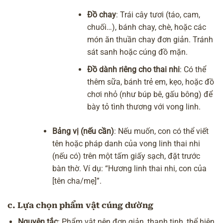
Đồ chay
: Trái cây tươi (táo, cam,
chuối…), bánh chay, chè, hoặc các
món ăn thuần chay đơn giản. Tránh
sát sanh hoặc cúng đồ mặn.
Đồ dành riêng cho thai nhi
: Có thể
thêm sữa, bánh trẻ em, kẹo, hoặc đồ
chơi nhỏ (như búp bê, gấu bông) để
bày tỏ tình thương với vong linh.
Bảng vị (nếu cần)
: Nếu muốn, con có thể viết
tên hoặc pháp danh của vong linh thai nhi
(nếu có) trên một tấm giấy sạch, đặt trước
bàn thờ. Ví dụ: “Hương linh thai nhi, con của
[tên cha/mẹ]”.
c. Lựa chọn phẩm vật cúng dường
Nguyên tắc
: Phẩm vật nên đơn giản, thanh tịnh, thể hiện