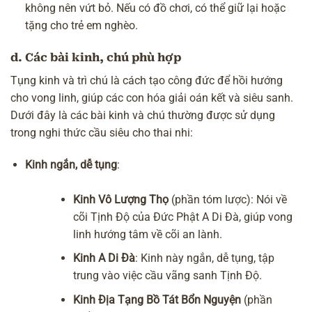
không nên vứt bỏ. Nếu có đồ chơi, có thể giữ lại hoặc
tặng cho trẻ em nghèo.
d. Các bài kinh, chú phù hợp
Tụng kinh và trì chú
là cách tạo
công đức để hồi hướng
cho vong linh, giúp các con hóa giải oán kết và siêu sanh.
Dưới đây là các bài kinh và chú thường được sử dụng
trong nghi thức cầu siêu cho thai nhi:
Kinh ngắn, dễ tụng
:
Kinh Vô Lượng Thọ
(phần tóm lược): Nói về
cõi Tịnh Độ của Đức Phật A Di Đà
, giúp vong
linh hướng tâm về cõi an lành.
Kinh A Di Đà
: Kinh này ngắn, dễ tụng, tập
trung vào việc cầu
vãng sanh
Tịnh Độ.
Kinh Địa Tạng Bồ Tát Bổn Nguyện
(phần