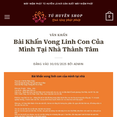
Bỏ
MÁY NIỆM PHẬT TÚ HUYỀN LÀ NƠI SẢN XUẤT MÁY NIỆM PHẬT
qua
nội
0
dung
VĂN KHẤN
Bài Khấn Vong Linh Con Của
Mình Tại Nhà Thành Tâm
ĐĂNG VÀO
30/05/2025
BỞI
ADMIN