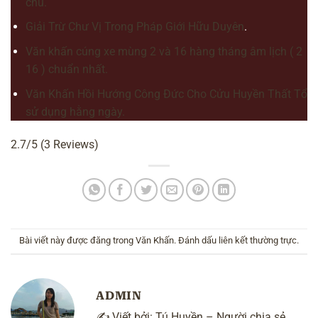
chủ.
Giải Trừ Chư Vị Trong Pháp Giới Hữu Duyên
.
Văn khấn cúng xe mùng 2 và 16 hàng tháng âm lịch ( 2
16 ) chuẩn nhất.
Văn Khấn Hồi Hướng Công Đức Cho Cửu Huyền Thất Tổ
sử dụng hằng ngày.
2.7/5
(3 Reviews)
Bài viết này được đăng trong
Văn Khấn
. Đánh dấu
liên kết thường trực
.
ADMIN
✍️ Viết bởi:
Tú Huyền
– Người chia sẻ