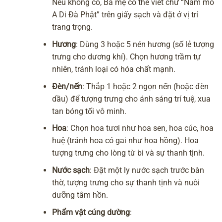
Nếu không có, Ba mẹ có thể viết chữ “
Nam mô
A Di Đà Phật
” trên giấy sạch và đặt ở vị trí
trang trọng.
Hương
: Dùng 3 hoặc 5 nén hương (số lẻ tượng
trưng cho dương khí). Chọn hương trầm tự
nhiên, tránh loại có hóa chất mạnh.
Đèn/nến
: Thắp 1 hoặc 2 ngọn nến (hoặc đèn
dầu) để tượng trưng cho ánh sáng trí tuệ, xua
tan bóng tối vô minh.
Hoa
: Chọn hoa tươi như hoa sen, hoa cúc, hoa
huệ (tránh hoa có gai như hoa hồng). Hoa
tượng trưng cho lòng từ bi và sự thanh tịnh.
Nước sạch
: Đặt một ly nước sạch trước bàn
thờ, tượng trưng cho sự thanh tịnh và nuôi
dưỡng tâm hồn.
Phẩm vật cúng dường
: