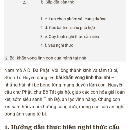
b. Sắp đặt bàn thờ
c. Lựa chọn phẩm vật cúng dường
d. Các bài kinh, chú phù hợp
e. Quy trình nghi thức cầu siêu
f. Sau nghi thức
Bài khấn vong linh con của mình tại nhà
Nam mô A Di Đà Phật. Với lòng thành kính và tâm từ bi,
Shop Tú Huyền dâng lên
bài khấn vong linh thai nhi
–
những hài nhi bé bỏng từng mang duyên làm con. Nguyện
cầu chư Phật, chư Bồ Tát gia hộ, giúp các con hóa giải oán
kết, sớm siêu sanh Tịnh Độ, an lạc vĩnh hằng. Chúng con
xin sám hối và hồi hướng công đức, mong các con an nghỉ
trong ánh sáng từ bi.
1. Hướng dẫn thực hiện nghi thức cầu