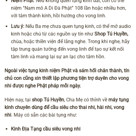
Niệm Phật
: Nếu không quen tụng kinh dài, con có thể
niệm “Nam mô A Di Đà Phật” 108 lần hoặc nhiều hơn,
với tâm thành kính, hồi hướng cho vong linh.
Lưu ý:
Nếu Ba mẹ chưa quen tụng kinh, có thể mở audio
kinh hoặc chú từ các nguồn uy tín như
Shop Tú Huyền
,
chùa
, hoặc thiền viện để lắng nghe. Trong khi nghe, hãy
tập trung quán tưởng đến vong linh để tạo sự kết nối
tâm linh và mang lại sự an lạc cho tâm hồn.
Ngoài việc tụng kinh niệm Phật và sám hối chân thành, tín
chủ con cũng xin thiết lập phương tiện trợ duyên cho vong
nhi được nghe Phật pháp mỗi ngày.
Hiện nay, tại
shop Tú Huyền
, Cha Mẹ có thỉnh về
máy tụng
kinh chuyên dùng để cầu siêu cho thai nhi, hài nhi, vong
nhi
. Máy có sẵn các bài tụng như:
Kinh Địa Tạng cầu siêu vong nhi