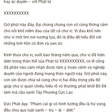
hay ác duyên – với Phật tử
XXXXXXXXXX.
Giờ phút này đây, đại chúng chúng con vô cùng thông cảm
cho nỗi khổ niềm đau của tất cả chư vị. Vì đau khổ nên
chư vị mới tìm nơi nương tựa, đó là điều dễ hiểu đối với
những
linh hồn
cô đơn và oan ức.
Kính thưa chư vị, suốt bao tháng năm qua, chư vị đã hiện
diện trong thân thể của Phật tử XXXXXXXXXX, có lẽ cũng
đã phần nào cảm nhận được tâm ý, hoàn cảnh và nghiệp
duyên của người đang mang thân người này. Giờ phút này,
con xin được chia sẻ cùng chư vị hai điều trọng yếu để
giúp chư vị quán chiếu, hiểu rõ
vô thường
, phát khởi Bồ Đề
tâm mà cầu sanh
Tây Phương Cực Lạc
.
Đức Phật dạy: “Phàm cái gì có hình tướng đều là hư vọng,
đều chịu quy luật sanh – trụ – dị – diệt.”