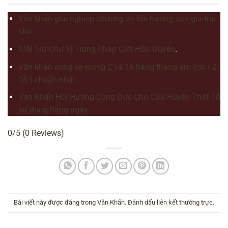
Văn khấn giải nghiệp chướng và hồi hướng oan gia trái
chủ.
Giải Trừ Chư Vị Trong Pháp Giới Hữu Duyên
.
Văn khấn cúng xe mùng 2 và 16 hàng tháng âm lịch ( 2
16 ) chuẩn nhất.
Văn Khấn Hồi Hướng Công Đức Cho Cửu Huyền Thất Tổ
sử dụng hằng ngày.
0/5
(0 Reviews)
Bài viết này được đăng trong
Văn Khấn
. Đánh dấu
liên kết thường trực
.