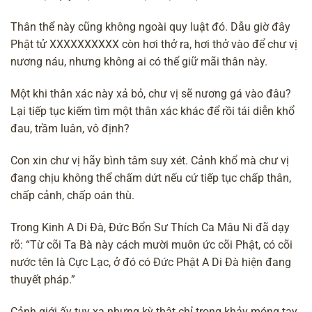
Thân thể này cũng không ngoài quy luật đó. Dẫu giờ đây
Phật tử XXXXXXXXXX còn hơi thở ra, hơi thở vào để chư vị
nương náu, nhưng không ai có thể giữ mãi thân này.
Một khi thân xác này xả bỏ, chư vị sẽ nương gá vào đâu?
Lại tiếp tục kiếm tìm một thân xác khác để rồi tái diễn khổ
đau, trầm luân, vô định?
Con xin chư vị hãy bình tâm suy xét. Cảnh khổ mà chư vị
đang chịu không thể chấm dứt nếu cứ tiếp tục chấp thân,
chấp cảnh, chấp oán thù.
Trong
Kinh A Di Đà
,
Đức Bổn Sư Thích Ca Mâu Ni
đã dạy
rõ: “Từ
cõi Ta Bà
này cách mười muôn ức cõi Phật, có cõi
nước tên là Cực Lạc, ở đó có Đức Phật A Di Đà hiện đang
thuyết pháp.”
Cảnh giới ấy tuy xa nhưng kỳ thật chỉ trong khảy móng tay,