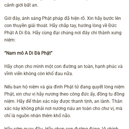
cảnh giới bất an.
Giờ đây,
ánh sáng Phật pháp
đã hiện rõ. Xin hãy bước lên
con thuyền giải thoát. Hãy chắp tay, hướng lòng về Đức
Phật A Di Đà. Hãy cùng đại chúng nơi đây chí thành xưng
niệm:
“Nam mô A Di Đà Ph
ật”
Hãy chọn cho mình một con đường an toàn, hạnh phúc và
vĩnh viễn không còn khổ đau nữa.
Nếu ban hộ niệm và gia đình Phật tử đang quyết lòng niệm
Phật, xin chư vị hãy nương theo
công đức
ấy, đồng tu đồng
niệm. Hãy để thân xác này được thanh tịnh, an lành. Thân
xác này không phải nơi nương náu an toàn cho chư vị, mà
chỉ là nguồn nhân thêm khổ não.
Hãy sớm quay đầu. Hãy chọn con đường đúng. Vì chính