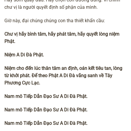
chư vị là người quyết định số phận của mình.
Giờ này, đại chúng chúng con tha thiết khẩn cầu:
Ch
ư v
ị hãy bình tâm, hãy phát tâm, hãy quy
ết lòng ni
ệm
Ph
ật.
Ni
ệm A Di Đà Ph
ật.
Ni
ệm cho đ
ến lúc thân tâm an đ
ịnh, oán k
ết tiêu tan, lòng
t
ừ kh
ởi phát. Đ
ể theo Ph
ật A Di Đà vãng sanh v
ề Tây
Ph
ương C
ực L
ạc.
Nam mô Ti
ếp D
ẫn Đ
ạo S
ư A Di Đà Ph
ật.
Nam mô Ti
ếp D
ẫn Đ
ạo S
ư A Di Đà Ph
ật.
Nam mô Ti
ếp D
ẫn Đ
ạo S
ư A Di Đà Ph
ật.