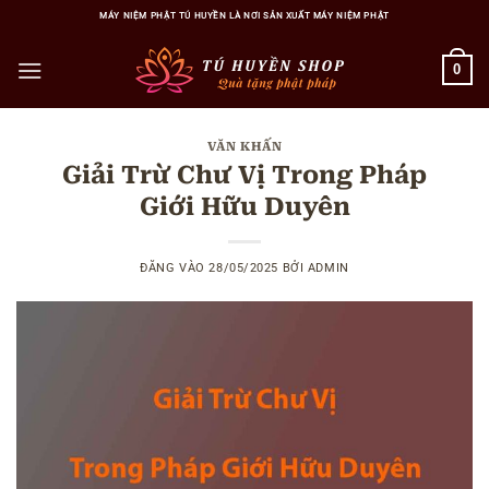
Bỏ
MÁY NIỆM PHẬT TÚ HUYỀN LÀ NƠI SẢN XUẤT MÁY NIỆM PHẬT
qua
nội
0
dung
VĂN KHẤN
Giải Trừ Chư Vị Trong Pháp
Giới Hữu Duyên
ĐĂNG VÀO
28/05/2025
BỞI
ADMIN