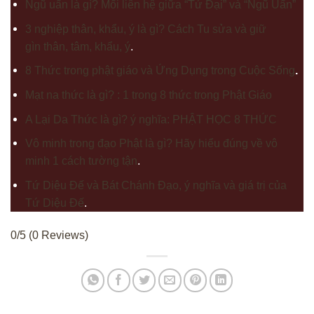
Ngũ uẩn là gì? Mối liên hệ giữa “Tứ Đại” và “Ngũ Uẩn”
3 nghiệp thân, khẩu, ý là gì? Cách Tu sửa và giữ
gìn thân, tâm, khẩu, ý
.
8 Thức trong phật giáo và Ứng Dụng trong Cuộc Sống
.
Mạt na thức là gì? : 1 trong 8 thức trong Phật Giáo
A Lại Da Thức là gì? ý nghĩa: PHẬT HỌC 8 THỨC
Vô minh trong đạo Phật là gì? Hãy hiểu đúng về vô
minh 1 cách tường tận
.
Tứ Diệu Đế và Bát Chánh Đạo, ý nghĩa và giá trị của
Tứ Diệu Đế
.
0/5
(0 Reviews)