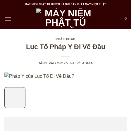
Bỏ
MÁY NIỆM PHẬT TÚ HUYỀN LÀ NƠI SẢN XUẤT MÁY NIỆM PHẬT
qua
nội
0
dung
PHẬT PHÁP
Lục Tổ Pháp Y Đi Về Đâu
ĐĂNG VÀO
29/12/2024
BỞI
ADMIN