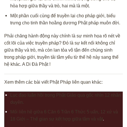
hòa hợp giữa thầy và trò, hai mà là một.
Một phần cuối cùng để truyền lại cho pháp giới, biểu
trưng cho tinh thần
hoằng dương Phật pháp
muôn đời.
Phải chăng hành động này chính là sự minh họa rõ nét về
cốt lõi của việc truyền pháp? Đó là sự kết nối không chỉ
giữa thầy và trò, mà còn lan tỏa vô tận đến chúng sinh
trong pháp giới, truyền tải tâm yếu từ thế hệ này sang thế
hệ khác. A Di Đà Phật !
Xem thêm các bài viết Phật Pháp liên quan khác:
Lục đạo luân hồi trong Phật Giáo qua gốc nhìn 12 nhân
duyên.
Mối liên hệ giữa 6 Căn 6 Trần 6 Thức 5 uẩn, 12 xứ và
18 Giới – Thế gian sự kết hợp giữa tâm và vật
.