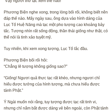
“Vậy ngươi thử tạc xem thế nào!”
Phương Biện nghe xong, trong lòng bối rối, không biết nên
đáp thế nào. Mấy ngày sau, ông dựa vào hình dáng của
Lục Tổ Huệ Năng mà tạc một pho tượng cao khoảng bảy
tấc. Tượng nhìn rất sống động, thần thái giống như thật, có
thể nói là tinh xảo tuyệt mỹ.
Tuy nhiên, khi xem xong tượng, Lục Tổ lắc đầu.
Phương Biện bối rối hỏi:
“Chẳng lẽ tượng không giống sao?”
“Giống! Ngươi quả thực tạc rất khéo, nhưng ngươi chỉ
hiểu được tướng của hình tượng, mà chưa hiểu được
tánh Phật.”
Ý Ngài muốn nói rằng, tuy tượng được tạc rất tinh vi,
nhưng chỉ nắm bắt được dáng vẻ bên ngoài, còn Phật tánh