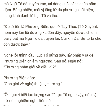
mà Ngũ Tổ đã truyền trao, tại dòng suối cách chùa năm
dặm. Bỗng nhiên, một vị tăng lữ du phương xuất hiện,
cung kính đảnh lễ Lục Tổ và thưa:
“Đệ tử tên là Phương Biện, quê ở Tây Thục (Tứ Xuyên),
hôm nay lặn lội đường xa đến đây, nguyện được chiêm
bái y bát mà Ngũ Tổ đã truyền lại. Cúi xin Đại Sư từ bi cho
con được thấy.”
Nghe lời thỉnh cầu, Lục Tổ đứng dậy, lấy pháp y ra để
Phương Biện chiêm ngưỡng. Sau đó, Ngài hỏi:
“Thượng nhân giỏi về điều gì?”
Phương Biện đáp:
“Con giỏi về nghệ thuật tạc tượng.”
“Ồ, ngươi biết tạc tượng sao?” Lục Tổ nghe vậy, nét mặt
trở nên nghiêm nghị, liền nói: