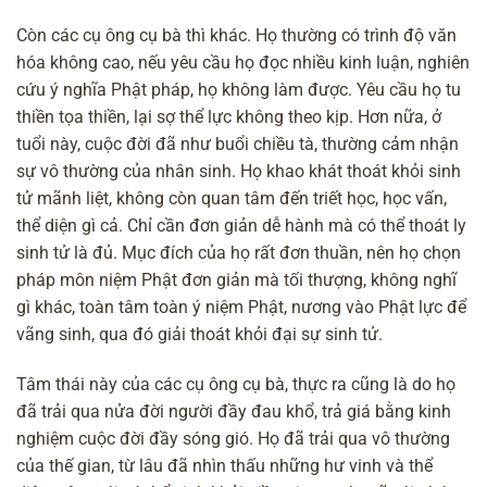
Còn các cụ ông cụ bà thì khác. Họ thường có trình độ văn
hóa không cao, nếu yêu cầu họ đọc nhiều kinh luận, nghiên
cứu ý nghĩa Phật pháp, họ không làm được. Yêu cầu họ tu
thiền tọa thiền, lại sợ thể lực không theo kịp. Hơn nữa, ở
tuổi này, cuộc đời đã như buổi chiều tà, thường cảm nhận
sự
vô thường
của nhân sinh. Họ khao khát thoát khỏi sinh
tử mãnh liệt, không còn quan tâm đến triết học, học vấn,
thể diện gì cả. Chỉ cần đơn giản dễ hành mà có thể thoát ly
sinh tử là đủ. Mục đích của họ rất đơn thuần, nên họ chọn
pháp môn niệm Phật đơn giản mà tối thượng, không nghĩ
gì khác, toàn tâm toàn ý niệm Phật, nương vào Phật lực để
vãng sinh, qua đó giải thoát khỏi đại sự sinh tử.
Tâm thái này của các cụ ông cụ bà, thực ra cũng là do họ
đã trải qua nửa đời người đầy đau khổ, trả giá bằng kinh
nghiệm cuộc đời đầy sóng gió. Họ đã trải qua vô thường
của thế gian, từ lâu đã nhìn thấu những hư vinh và thể