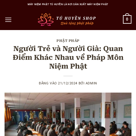
Bỏ
MÁY NIỆM PHẬT TÚ HUYỀN LÀ NƠI SẢN XUẤT MÁY NIỆM PHẬT
qua
nội
0
dung
PHẬT PHÁP
Người Trẻ và Người Già: Quan
Điểm Khác Nhau về Pháp Môn
Niệm Phật
ĐĂNG VÀO
21/12/2024
BỞI
ADMIN