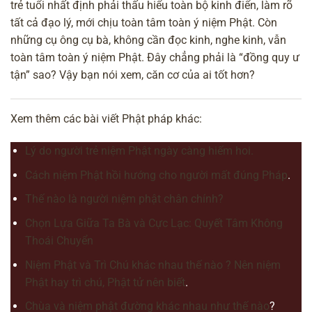
trẻ tuổi nhất định phải thấu hiểu toàn bộ kinh điển, làm rõ
tất cả đạo lý, mới chịu toàn tâm toàn ý niệm Phật. Còn
những cụ ông cụ bà, không cần đọc kinh, nghe kinh, vẫn
toàn tâm toàn ý niệm Phật. Đây chẳng phải là “đồng quy ư
tận” sao? Vậy bạn nói xem, căn cơ của ai tốt hơn?
Xem thêm các bài viết Phật pháp khác:
Lý do người trẻ niệm Phật ngày càng hiếm hoi.
Cách niệm Phật hồi hướng cho người mất đúng Pháp
.
Thế nào là người niệm phật chân chính?
Chọn Lựa Giữa Ta Bà và Cực Lạc: Quyết Tâm Không
Thoái Chuyển
Niệm Phật và Trì Chú khác nhau thế nào ? Nên niệm
Phật hay trì chú, Phật tử nên biết
.
Chùa và niệm phật đường khác nhau như thế nào
?