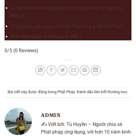
Vì sao nên mở tiếng niệm Phật trong nhà cả ngày và
đêm ?
Thắc mắc nên niệm A Di Đà Phật hay A Mi Đà Phật?
Nên niệm phật 4 chữ hay 6 chữ ?
0/5
(0 Reviews)
Bài viết này được đăng trong
Phật Pháp
. Đánh dấu
liên kết thường trực
.
ADMIN
✍️ Viết bởi:
Tú Huyền
– Người chia sẻ
Phật pháp ứng dụng, với hơn 10 năm kinh