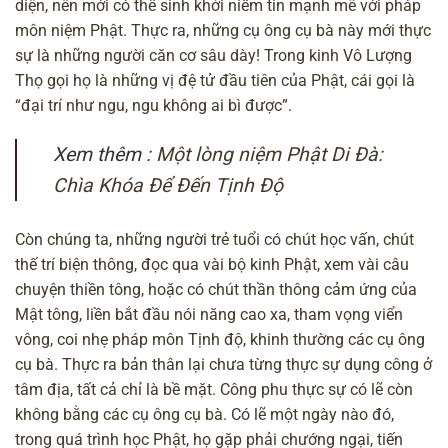
diện, nên mới có thể sinh khởi niềm tin mạnh mẽ với
pháp
môn niệm Phật
. Thực ra, những cụ ông cụ bà này mới thực
sự là những người căn cơ sâu dày! Trong kinh Vô Lượng
Thọ gọi họ là những vị đệ tử đầu tiên của Phật, cái gọi là
“đại trí như ngu, ngu không ai bì được”.
Xem thêm :
Một lòng niệm Phật Di Đà:
Chìa Khóa Để Đến Tịnh Độ
Còn chúng ta, những người trẻ tuổi có chút học vấn, chút
thế trí biện thông, đọc qua vài
bộ kinh Phật
, xem vài câu
chuyện thiền tông, hoặc có chút thần thông cảm ứng của
Mật tông, liền bắt đầu nói năng cao xa, tham vọng viển
vông, coi nhẹ pháp môn Tịnh độ, khinh thường các cụ ông
cụ bà. Thực ra bản thân lại chưa từng thực sự dụng công ở
tâm địa, tất cả chỉ là bề mặt. Công phu thực sự có lẽ còn
không bằng các cụ ông cụ bà. Có lẽ một ngày nào đó,
trong quá trình học Phật, họ gặp phải chướng ngại, tiến