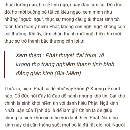
thoái lưỡng nan, họ sẽ tỉnh ngộ, quay đầu làm lại. Đến lúc
đó, họ mới buông bỏ tất cả kiêu ngạo, xem mình như
những “người ngu”, thực sự mong cầu giải thoát sinh tử,
toàn tâm toàn ý niệm Phật, không còn nghi ngờ, không còn
coi thường. Khi ấy, tâm chân thành mới xuất hiện, họ mới
thực sự trở thành bậc thượng căn lợi trí.
Xem thêm :
Phật thuyết đại thừa vô
lượng thọ trang nghiêm thanh tịnh bình
đẳng giác kinh (Bìa Mềm)
Thực ra, niệm Phật có dễ như vậy không? Không dễ chút
nào. Cổ đức nói đây là đạo dễ hành nhưng khó tin. Cái khó
chính là sinh khởi niềm tin với danh hiệu Phật. Ngũ kinh
Nhất luận của Tịnh độ là để làm gì? Chính là để giúp
chúng ta sinh khởi niềm tin với danh hiệu Phật. Năm bộ
kinh này chỉ cần thông suốt một bộ là đã rất giỏi rồi. Người