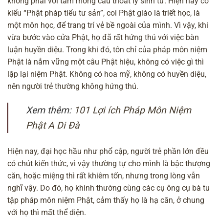
không phải với tâm mong cầu thoát ly sinh tử. Hiện nay có
kiểu “Phật pháp tiểu tư sản”, coi Phật giáo là triết học, là
một môn học, để trang trí vẻ bề ngoài của mình. Vì vậy, khi
vừa bước vào cửa Phật, họ đã rất hứng thú với việc bàn
luận huyền diệu. Trong khi đó, tôn chỉ của pháp môn niệm
Phật là nắm vững một câu Phật hiệu, không có việc gì thì
lặp lại niệm Phật. Không có hoa mỹ, không có huyền diệu,
nên người trẻ thường không hứng thú.
Xem thêm:
101 Lợi ích Pháp Môn Niệm
Phật A Di Đà
Hiện nay, đại học hầu như phổ cập, người trẻ phần lớn đều
có chút kiến thức, vì vậy thường tự cho mình là bậc thượng
căn, hoặc miệng thì rất khiêm tốn, nhưng trong lòng vẫn
nghĩ vậy. Do đó, họ khinh thường cùng các cụ ông cụ bà tu
tập pháp môn niệm Phật, cảm thấy họ là hạ căn, ở chung
với họ thì mất thể diện.