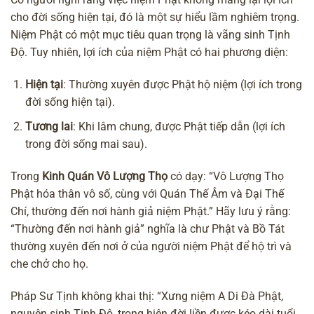
cho đời sống hiện tại, đó là một sự hiểu lầm nghiêm trọng.
Niệm Phật có một mục tiêu quan trọng là vãng sinh Tịnh
Độ. Tuy nhiên, lợi ích của niệm Phật có hai phương diện:
Hiện tại
: Thường xuyên được Phật hộ niệm (lợi ích trong
đời sống hiện tại).
Tương lai
: Khi lâm chung, được Phật tiếp dẫn (lợi ích
trong đời sống mai sau).
Trong
Kinh Quán Vô Lượng Thọ
có dạy: “Vô Lượng Thọ
Phật hóa thân vô số, cùng với Quán Thế Âm và Đại Thế
Chí, thường đến nơi hành giả niệm Phật.” Hãy lưu ý rằng:
“Thường đến nơi hành giả” nghĩa là chư Phật và Bồ Tát
thường xuyên đến nơi ở của người niệm Phật để hộ trì và
che chở cho họ.
Pháp Sư Tịnh không
khai thị: “Xưng
niệm A Di Đà Phật
,
nguyện sinh Tịnh Độ, trong hiện đời liền được kéo dài tuổi