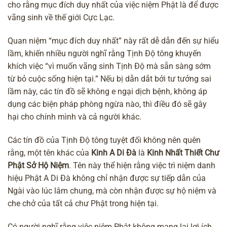
cho rằng mục đích duy nhất của việc niệm Phật là để được
vãng sinh về thế giới Cực Lạc.
Quan niệm “mục đích duy nhất” này rất dễ dẫn đến sự hiểu
lầm, khiến nhiều người nghĩ rằng Tịnh Độ tông khuyến
khích việc “vì muốn vãng sinh Tịnh Độ mà sẵn sàng sớm
từ bỏ cuộc sống hiện tại.” Nếu bị dẫn dắt bởi tư tưởng sai
lầm này, các tín đồ sẽ không e ngại
dịch bệnh
, không áp
dụng các biện pháp phòng ngừa nào, thì điều đó sẽ gây
hại cho chính mình và cả người khác.
Các tín đồ của Tịnh Độ tông tuyệt đối không nên quên
rằng, một tên khác của
Kinh A Di Đà
là
Kinh Nhất Thiết Chư
Phật Sở Hộ Niệm
. Tên này thể hiện rằng việc
trì niệm danh
hiệu Phật A Di Đà
không chỉ nhận được sự tiếp dẫn của
Ngài vào lúc
lâm chung
, mà còn nhận được sự hộ niệm và
che chở của tất cả chư Phật trong hiện tại.
Có người nghĩ rằng việc niệm Phật không mang lại lợi ích