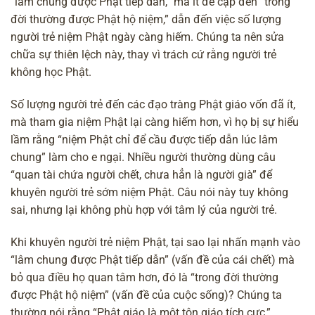
“lâm chung được Phật tiếp dẫn,” mà ít đề cập đến “trong
đời thường được Phật hộ niệm,” dẫn đến việc số lượng
người trẻ niệm Phật ngày càng hiếm. Chúng ta nên sửa
chữa sự thiên lệch này, thay vì trách cứ rằng người trẻ
không học Phật.
Số lượng người trẻ đến các đạo tràng Phật giáo vốn đã ít,
mà tham gia niệm Phật lại càng hiếm hơn, vì họ bị sự hiểu
lầm rằng “niệm Phật chỉ để cầu được tiếp dẫn lúc lâm
chung” làm cho e ngại. Nhiều người thường dùng câu
“quan tài chứa người chết, chưa hẳn là người già” để
khuyên người trẻ sớm niệm Phật. Câu nói này tuy không
sai, nhưng lại không phù hợp với tâm lý của người trẻ.
Khi khuyên người trẻ niệm Phật, tại sao lại nhấn mạnh vào
“lâm chung được Phật tiếp dẫn” (vấn đề của cái chết) mà
bỏ qua điều họ quan tâm hơn, đó là “trong đời thường
được Phật hộ niệm” (vấn đề của cuộc sống)? Chúng ta
thường nói rằng “Phật giáo là một tôn giáo tích cực,”