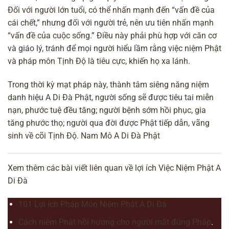
Đối với người lớn tuổi, có thể nhấn mạnh đến “vấn đề của
cái chết,” nhưng đối với người trẻ, nên ưu tiên nhấn mạnh
“vấn đề của cuộc sống.” Điều này phải phù hợp với căn cơ
và giáo lý, tránh để mọi người hiểu lầm rằng việc niệm Phật
và pháp môn Tịnh Độ là tiêu cực, khiến họ xa lánh.
Trong
thời kỳ mạt pháp
này, thành tâm siêng năng niệm
danh hiệu A Di Đà Phật, người sống sẽ được tiêu tai miễn
nạn, phước tuệ đều tăng; người bệnh sớm hồi phục, gia
tăng phước thọ; người qua đời được Phật tiếp dẫn, vãng
sinh về cõi Tịnh Độ. Nam Mô A Di Đà Phật
Xem thêm các bài viết liên quan về lợi ích Việc Niệm Phật A
Di Đà
101 Lợi ích Pháp Môn Niệm Phật A Di Đà
Cách niệm Phật hồi hướng cho người mất đúng Pháp
.