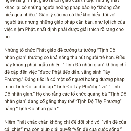
nghe rằng “Phật giáo là tôn giáo của trí tuệ,” nhưng mặt
khác lại có những người hoằng pháp bảo họ “không cần
hiểu quá nhiều.” Giáo lý sâu xa có thể khó hiểu đối với
người trẻ, nhưng những giáo pháp căn bản, như lợi ích của
việc niệm Phật, nhất định phải được giải thích rõ ràng cho
họ.
Những tổ chức Phật giáo đề xướng tư tưởng “Tịnh Độ
nhân gian” thường có khả năng thu hút người trẻ hơn. Điều
này không phải ngẫu nhiên. “Tịnh Độ nhân gian” không chỉ
đề cập đến việc “được Phật tiếp dẫn, vãng sinh Tây
Phương.” Đáng tiếc là có một số người hoằng dương pháp
môn Tịnh Độ lại đối lập “Tịnh Độ Tây Phương” với “Tịnh
Độ nhân gian.” Họ cho rằng các tổ chức quảng bá “Tịnh Độ
nhân gian” đang cố gắng thay thế “Tịnh Độ Tây Phương”
bằng “Tịnh Độ nhân gian.”
Niệm Phật chắc chắn không chỉ để đối phó với “vấn đề của
cái chết,” mà còn giúp giải quyết “vấn đề của cuộc sống.”