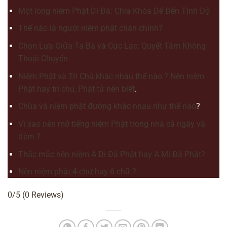
Một lòng niệm Phật Di Đà: Chìa Khóa Để Đến Tịnh Độ
Thế nào là người niệm phật chân chính?
Chọn Lựa Giữa Ta Bà và Cực Lạc: Quyết Tâm Không
Thoái Chuyển
Niệm Phật và Trì Chú khác nhau thế nào ? Nên niệm
Phật hay trì chú, Phật tử nên biết
.
Chùa và niệm phật đường khác nhau như thế nào
?
Vì sao nên mở tiếng niệm Phật trong nhà cả ngày và
đêm ?
Thắc mắc nên niệm A Di Đà Phật hay A Mi Đà Phật?
Nên niệm phật 4 chữ hay 6 chữ ?
0/5
(0 Reviews)