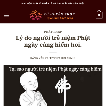
Bỏ
MÁY NIỆM PHẬT TÚ HUYỀN LÀ NƠI SẢN XUẤT MÁY NIỆM PHẬT
qua
nội
0
dung
PHẬT PHÁP
Lý do người trẻ niệm Phật
ngày càng hiếm hoi.
ĐĂNG VÀO
21/12/2024
BỞI
ADMIN