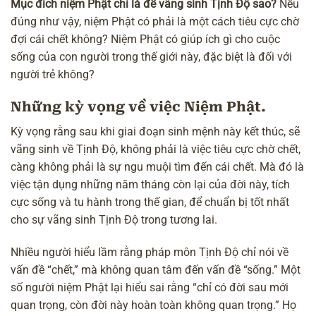
Mục đích niệm Phật chỉ là để vãng sinh Tịnh Độ sao?
Nếu
đúng như vậy, niệm Phật có phải là một cách tiêu cực chờ
đợi cái chết không? Niệm Phật có giúp ích gì cho cuộc
sống của con người trong thế giới này, đặc biệt là đối với
người trẻ không?
Những kỳ vọng về việc Niệm Phật.
Kỳ vọng rằng sau khi giai đoạn sinh mệnh này kết thúc, sẽ
vãng sinh về Tịnh Độ, không phải là việc tiêu cực chờ chết,
càng không phải là sự ngu muội tìm đến cái chết. Mà đó là
việc tận dụng những năm tháng còn lại của đời này, tích
cực sống và tu hành trong thế gian, để chuẩn bị tốt nhất
cho
sự vãng sinh
Tịnh Độ
trong tương lai.
Nhiều người hiểu lầm rằng
pháp môn Tịnh Độ
chỉ nói về
vấn đề “chết,” mà không quan tâm đến vấn đề “sống.” Một
số người niệm Phật lại hiểu sai rằng “chỉ có đời sau mới
quan trọng, còn đời này hoàn toàn không quan trọng.” Họ