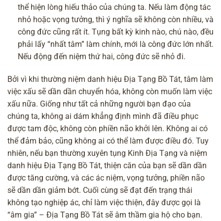
thể hiện lòng hiếu thảo của chúng ta. Nếu làm động tác
nhỏ hoặc vọng tưởng, thì ý nghĩa sẽ không còn nhiều, và
công đức cũng rất ít. Tụng bất kỳ kinh nào, chú nào, đều
phải lấy “nhất tâm” làm chính, mới là công đức lớn nhất.
Nếu động đến niệm thứ hai, công đức sẽ nhỏ đi.
Bởi vì khi thường
niệm danh hiệu Địa Tạng Bồ Tát
, tâm làm
việc xấu sẽ dần dần chuyển hóa, không còn muốn làm việc
xấu nữa. Giống như tất cả những người bạn đạo của
chúng ta, không ai dám khẳng định mình đã điều phục
được tam độc, không còn phiền não khởi lên. Không ai có
thể đảm bảo, cũng không ai có thể làm được điều đó. Tuy
nhiên, nếu bạn thường xuyên tụng Kinh Địa Tạng và niệm
danh hiệu Địa Tạng Bồ Tát, thiện căn của bạn sẽ dần dần
được tăng cường, và các ác niệm, vọng tưởng, phiền não
sẽ dần dần giảm bớt. Cuối cùng sẽ đạt đến trạng thái
không tạo nghiệp ác, chỉ làm việc thiện, đây được gọi là
“âm gia” – Địa Tạng Bồ Tát sẽ âm thầm gia hộ cho bạn.