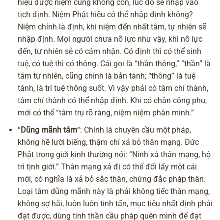
hiệu được niệm cũng không còn, lúc đó sẽ nhập vào
tịch định. Niệm Phật hiệu có thể nhập định không?
Niệm chính là định, khi niệm đến nhất tâm, tự nhiên sẽ
nhập định. Mọi người chưa nỗ lực như vậy, khi nỗ lực
đến, tự nhiên sẽ có cảm nhận.
Có định thì có thể sinh
tuệ, có tuệ thì có thông
. Cái gọi là “thần thông,” “thần” là
tâm tự nhiên, cũng chính là bản tánh; “thông” là tuệ
tánh, là trí tuệ thông suốt. Vì vậy phải có tâm chí thành,
tâm chí thành có thể nhập định. Khi có chân công phu,
mới có thể “tâm trụ rõ ràng, niệm niệm phân minh.”
“
Dũng mãnh tâm
“: Chính là chuyên cầu một pháp,
không hề lười biếng, thậm chí xả bỏ thân mạng. Đức
Phật trong giới kinh thường nói: “Ninh xả thân mạng, hộ
trì tịnh giới.” Thân mạng xả đi có thể đổi lấy một cái
mới, có nghĩa là xả bỏ sắc thân, chứng đắc pháp thân.
Loại tâm dũng mãnh này là phải không tiếc thân mạng,
không sợ hãi, luôn luôn tinh tấn, mục tiêu nhất định phải
đạt được, dùng tinh thần cầu pháp quên mình để đạt