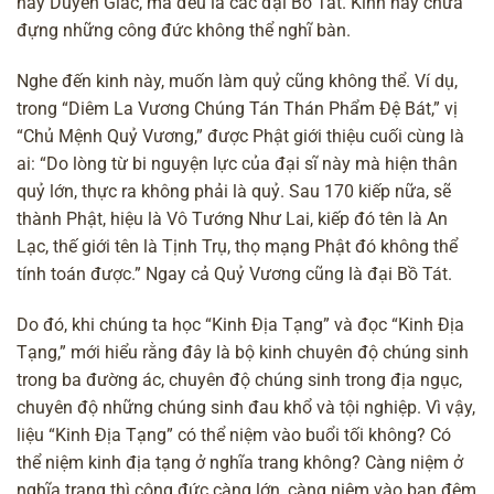
hay Duyên Giác, mà đều là các đại Bồ Tát. Kinh này chứa
đựng những công đức không thể nghĩ bàn.
Nghe đến kinh này, muốn làm quỷ cũng không thể. Ví dụ,
trong “Diêm La Vương Chúng Tán Thán Phẩm Đệ Bát,” vị
“Chủ Mệnh Quỷ Vương,” được Phật giới thiệu cuối cùng là
ai: “Do lòng từ bi nguyện lực của đại sĩ này mà hiện thân
quỷ lớn, thực ra không phải là quỷ. Sau 170 kiếp nữa, sẽ
thành Phật, hiệu là Vô Tướng Như Lai, kiếp đó tên là An
Lạc, thế giới tên là Tịnh Trụ, thọ mạng Phật đó không thể
tính toán được.” Ngay cả Quỷ Vương cũng là đại Bồ Tát.
Do đó, khi chúng ta học “Kinh Địa Tạng” và đọc “Kinh Địa
Tạng,” mới hiểu rằng đây là bộ kinh chuyên độ chúng sinh
trong ba đường ác, chuyên độ chúng sinh trong địa ngục,
chuyên độ những chúng sinh đau khổ và tội nghiệp. Vì vậy,
liệu “Kinh Địa Tạng” có thể niệm vào buổi tối không?
Có
thể niệm kinh địa tạng ở nghĩa trang không?
Càng niệm ở
nghĩa trang thì công đức càng lớn, càng niệm vào ban đêm