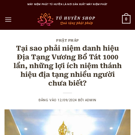
Bỏ
MÁY NIỆM PHẬT TÚ HUYỀN LÀ NƠI SẢN XUẤT MÁY NIỆM PHẬT
qua
nội
0
dung
PHẬT PHÁP
Tại sao phải niệm danh hiệu
Địa Tạng Vương Bồ Tát 1000
lần, những lợi ích niệm thánh
hiệu địa tạng nhiều người
chưa biết?
ĐĂNG VÀO
12/09/2024
BỞI
ADMIN