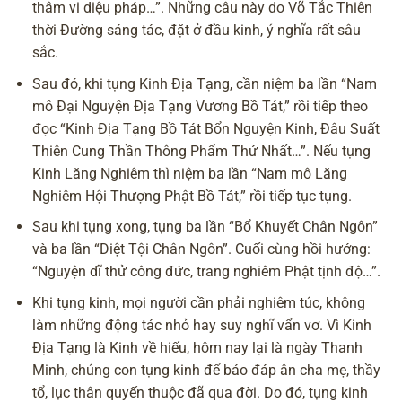
thâm vi diệu pháp…”. Những câu này do Võ Tắc Thiên
thời Đường sáng tác, đặt ở đầu kinh, ý nghĩa rất sâu
sắc.
Sau đó, khi tụng Kinh Địa Tạng, cần niệm ba lần “Nam
mô Đại Nguyện Địa Tạng Vương Bồ Tát,” rồi tiếp theo
đọc “Kinh Địa Tạng Bồ Tát Bổn Nguyện Kinh, Đâu Suất
Thiên Cung Thần Thông Phẩm Thứ Nhất…”. Nếu tụng
Kinh Lăng Nghiêm thì niệm ba lần “Nam mô Lăng
Nghiêm Hội Thượng Phật Bồ Tát,” rồi tiếp tục tụng.
Sau khi tụng xong, tụng ba lần “Bổ Khuyết Chân Ngôn”
và ba lần “Diệt Tội Chân Ngôn”. Cuối cùng hồi hướng:
“Nguyện dĩ thử công đức, trang nghiêm Phật tịnh độ…”.
Khi tụng kinh, mọi người cần phải nghiêm túc, không
làm những động tác nhỏ hay suy nghĩ vẩn vơ. Vì Kinh
Địa Tạng là Kinh về hiếu, hôm nay lại là
ngày Thanh
Minh
, chúng con tụng kinh để báo đáp ân cha mẹ, thầy
tổ, lục thân quyến thuộc đã qua đời. Do đó, tụng kinh