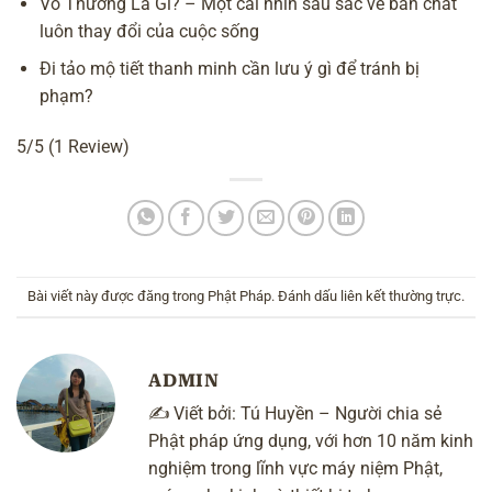
Vô Thường Là Gì? – Một cái nhìn sâu sắc về bản chất
luôn thay đổi của cuộc sống
Đi tảo mộ tiết thanh minh cần lưu ý gì để tránh bị
phạm?
5/5
(1 Review)
Bài viết này được đăng trong
Phật Pháp
. Đánh dấu
liên kết thường trực
.
ADMIN
✍️ Viết bởi:
Tú Huyền
– Người chia sẻ
Phật pháp ứng dụng, với hơn 10 năm kinh
nghiệm trong lĩnh vực máy niệm Phật,