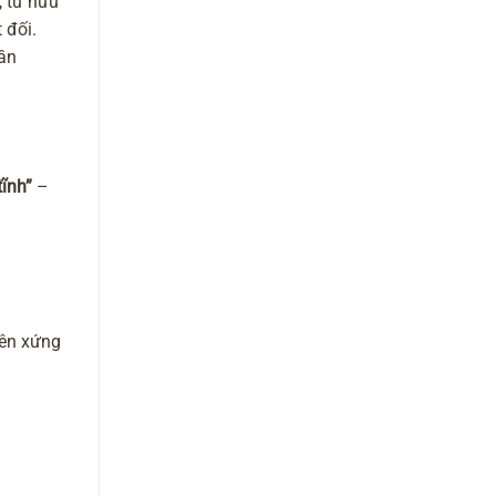
, từ hữu
 đối.
hần
tĩnh”
–
nên xứng