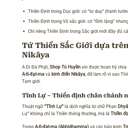
Thiền Định trong Dục giới: có “tư duy” (hành tướn
Thiền Định trong Vô sắc giới: có “tĩnh lặng” nhưn
Chỉ riêng Thiền Định trong Sắc giới mới đầy đủ cả
Tứ Thiền Sắc Giới
dựa trên
Nikāya
A Di Đà Phật,
Shop Tú Huyền
xin được hoan hỷ chia
A-tì-đạt-ma
và
kinh điển Nikāya
, để làm rõ vì sao Th
Tam giới.
Tĩnh Lự – Thiền định chân chánh n
Thuật ngữ
“Tĩnh Lự”
là dịch nghĩa từ chữ Phạn
Dhy
Lự” không chỉ là Thiền thông thường, mà là
Thiền đị
Trong
A-tì-đạt-ma (Abhidhamma)
và các bản kinh
Tr