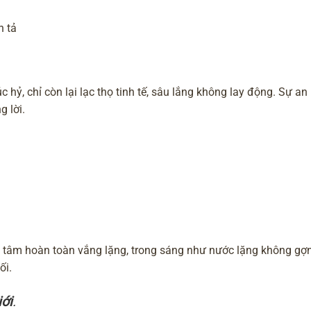
n tả
c hỷ, chỉ còn lại lạc thọ tinh tế, sâu lắng không lay động. Sự an 
g lời.
ạc, tâm hoàn toàn vắng lặng, trong sáng như nước lặng không gợ
ối.
iới
.