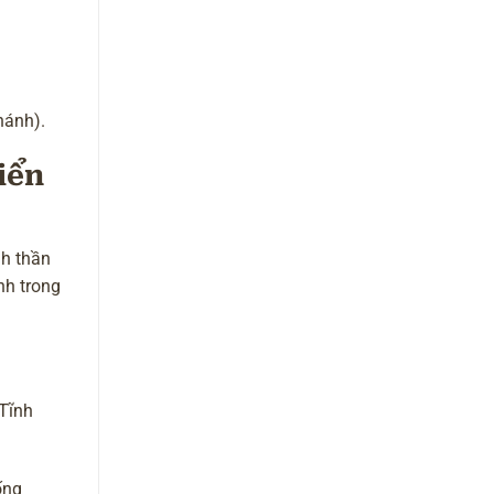
hánh).
iển
nh thần
nh trong
“Tĩnh
ống