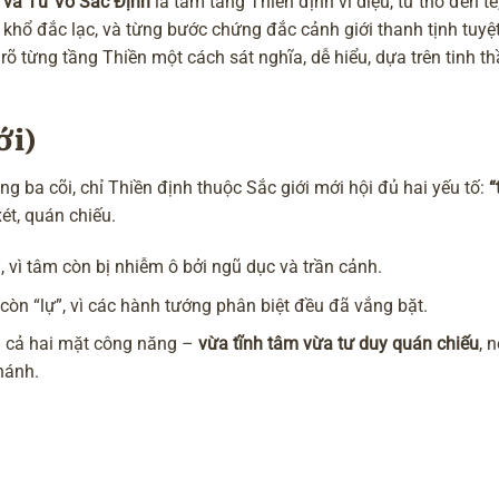
i và Tứ Vô Sắc Định
là tám tầng Thiền định vi diệu, từ thô đến tế
y khổ đắc lạc, và từng bước chứng đắc cảnh giới thanh tịnh tuyệt
rõ từng tầng Thiền một cách sát nghĩa, dễ hiểu, dựa trên tinh t
ới)
ng ba cõi, chỉ
Thiền định
thuộc Sắc giới mới hội đủ hai yếu tố:
“
ét, quán chiếu.
”, vì tâm còn bị nhiễm ô bởi ngũ dục và trần cảnh.
còn “lự”, vì các hành tướng phân biệt đều đã vắng bặt.
 cả hai mặt công năng –
vừa tĩnh tâm vừa tư duy quán chiếu
, 
hánh.