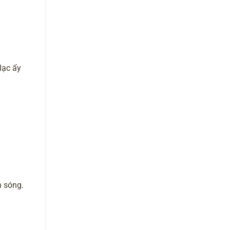
lạc ấy
n sóng.