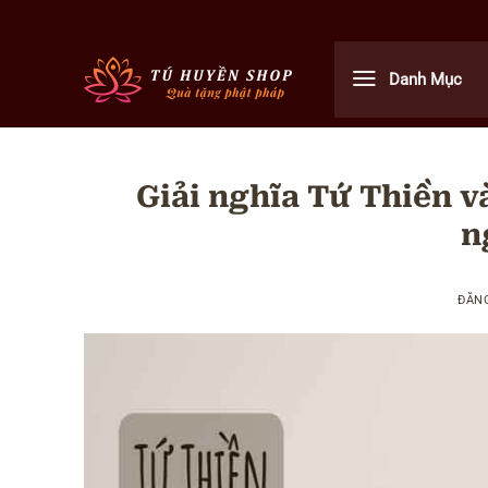
Bỏ
qua
nội
Danh Mục
dung
Giải nghĩa Tứ Thiền v
n
ĐĂN