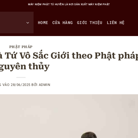
MÁY NIỆM PHẬT TÚ HUYỀN LÀ NƠI SẢN XUẤT MÁY NIỆM PHẬT
HOME
CỬA HÀNG
GIỚI THIỆU
LIÊN HỆ
PHẬT PHÁP
à Tứ Vô Sắc Giới theo Phật phá
guyên thủy
G VÀO
28/06/2025
BỞI
ADMIN