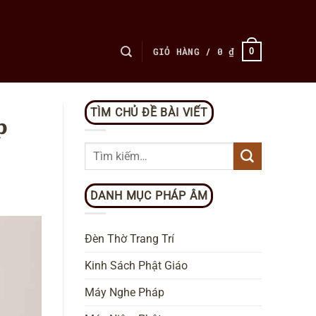
GIỎ HÀNG /
0
₫
0
TÌM CHỦ ĐỀ BÀI VIẾT
p
DANH MỤC PHÁP ÂM
Đèn Thờ Trang Trí
Kinh Sách Phật Giáo
Máy Nghe Pháp