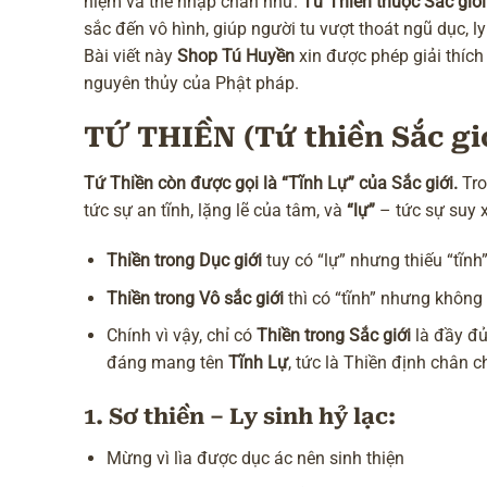
niệm và thể nhập chân như.
Tứ Thiền thuộc Sắc giớ
sắc đến vô hình, giúp người tu vượt thoát ngũ dục, l
Bài viết này
Shop Tú Huyền
xin được phép giải thích 
nguyên thủy của Phật pháp.
TỨ THIỀN (Tứ thiền Sắc gi
Tứ Thiền còn được gọi là “Tĩnh Lự” của Sắc giới.
Tro
tức sự an tĩnh, lặng lẽ của tâm, và
“lự”
– tức sự suy x
Thiền trong Dục giới
tuy có “lự” nhưng thiếu “tĩnh
Thiền trong Vô sắc giới
thì có “tĩnh” nhưng không 
Chính vì vậy, chỉ có
Thiền trong Sắc giới
là đầy đủ
đáng mang tên
Tĩnh Lự
, tức là Thiền định chân c
1. Sơ thiền – Ly sinh hỷ lạc:
Mừng vì lìa được dục ác nên sinh thiện