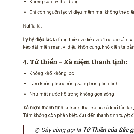
Không còn hỷ thô động
Chỉ còn nguồn lạc vi diệu mềm mại không thể diễ
Nghĩa là:
Ly hỷ diệu lạc
là tầng thiền vi diệu vượt ngoài cảm xú
kéo dài miên man, vi diệu khôn cùng, khó diễn tả bằn
4. Tứ thiền – Xả niệm thanh tịnh:
Không khổ không lạc
Tâm không trống rỗng sáng trong tịch tĩnh
Như mặt nước hồ trong không gợn sóng
Xả niệm thanh tịnh
là trạng thái xả bỏ cả khổ lẫn l
Tâm không còn phân biệt, đạt đến thanh tịnh tuyệt đ
◎ Đây cũng gọi là
Tứ Thiền của Sắc g