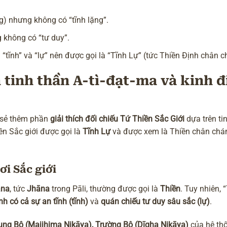
g) nhưng không có “tĩnh lặng”.
g không có “tư duy”.
 “tĩnh” và “lự” nên được gọi là “Tĩnh Lự” (tức Thiền Định chân c
 tinh thần
A-tì-đạt-ma
và
kinh đ
 sẻ thêm phần
giải thích đối chiếu Tứ Thiền Sắc Giới
dựa trên ti
iền Sắc giới được gọi là
Tĩnh Lự
và được xem là Thiền chân chá
ơi Sắc giới
āna
, tức
Jhāna
trong Pāli, thường được gọi là
Thiền
. Tuy nhiên, 
nh có cả sự an tĩnh (tĩnh)
và
quán chiếu tư duy sâu sắc (lự)
.
ung Bộ (Majjhima Nikāya), Trường Bộ (Dīgha Nikāya)
của hệ th