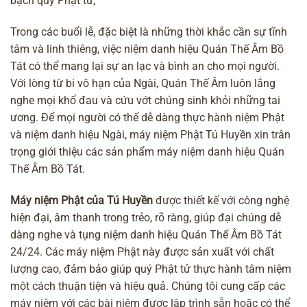
bạch quý Phật tử,
Trong các buổi lễ, đặc biệt là những thời khắc cần sự tĩnh
tâm và linh thiêng, việc niệm danh hiệu Quán Thế Âm Bồ
Tát có thể mang lại sự an lạc và bình an cho mọi người.
Với lòng từ bi vô hạn của Ngài, Quán Thế Âm luôn lắng
nghe mọi khổ đau và cứu vớt chúng sinh khỏi những tai
ương. Để mọi người có thể dễ dàng thực hành niệm Phật
và niệm danh hiệu Ngài, máy niệm Phật Tú Huyền xin trân
trọng giới thiệu các sản phẩm máy niệm danh hiệu Quán
Thế Âm Bồ Tát.
Máy niệm Phật của Tú Huyền
được thiết kế với công nghệ
hiện đại, âm thanh trong trẻo, rõ ràng, giúp đại chúng dễ
dàng nghe và tụng niệm danh hiệu Quán Thế Âm Bồ Tát
24/24. Các
máy niệm Phật
này được sản xuất với chất
lượng cao, đảm bảo giúp quý Phật tử thực hành tâm niệm
một cách thuận tiện và hiệu quả. Chúng tôi cung cấp các
máy niệm với các bài niệm được lập trình sẵn hoặc có thể