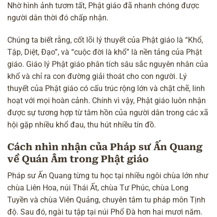
Nhờ hình ảnh tươm tất, Phật giáo đã nhanh chóng được
người dân thời đó chấp nhận.
Chúng ta biết rằng, cốt lõi lý thuyết của Phật giáo là “
Khổ,
Tập, Diệt, Đạo
”, và “cuộc đời là khổ” là nền tảng của Phật
giáo. Giáo lý Phật giáo phân tích sâu sắc nguyên nhân của
khổ và chỉ ra con đường
giải thoát
cho con người. Lý
thuyết của Phật giáo có cấu trúc rộng lớn và chặt chẽ, linh
hoạt với mọi hoàn cảnh. Chính vì vậy, Phật giáo luôn nhận
được sự tương hợp từ tâm hồn của người dân trong các xã
hội gặp nhiều khổ đau, thu hút nhiều tín đồ.
Cách nhìn nhận của Pháp sư Ấn Quang
về Quán Âm trong Phật giáo
Pháp sư Ấn Quang từng tu học tại nhiều ngôi chùa lớn như
chùa Liên Hoa, núi Thái Ất, chùa Tư Phúc, chùa Long
Tuyền và chùa Viên Quảng, chuyên tâm tu
pháp môn Tịnh
độ
. Sau đó, ngài tu tập tại núi Phổ Đà hơn hai mươi năm.