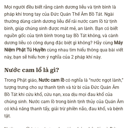
Mọi người đều biết rằng cành dương liễu và tịnh bình là
pháp khí trong tay của Đức Quán Thế Âm Bồ Tát. Ngài
thường dùng cành dương liễu để rải nước cam lồ từ tịnh
bình, giúp chúng sinh được mát mẻ, an lành. Bạn có biết
nguồn gốc của tịnh bình trong tay Bồ Tát không, và cành
dương liễu có công dụng đặc biệt gì không? Hãy cùng
Máy
Niệm Phật Tú Huyền
cùng nhau tìm hiểu thông qua bài viết
này, bạn sẽ hiểu hơn ý nghĩa của 2 pháp khí này.
Nước cam lồ là gì?
Trong Phật giáo,
Nước cam lồ
có nghĩa là “nước ngọt lành,”
tượng trưng cho sự thanh tịnh và từ bi của Đức Quán Âm
Bồ Tát khi cứu khổ, cứu nạn, xoa dịu mọi đau khổ của
chúng sinh. Nước cam lồ trong bình tịnh thủy của Quán Âm
có khả năng thanh tẩy,
giải trừ phiền não
, đau khổ, và
bệnh
tật
.