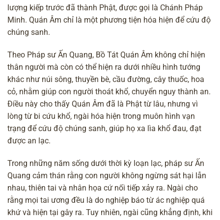
lượng kiếp trước đã thành Phật, được gọi là Chánh Pháp
Minh. Quán Âm chỉ là một phương tiện hóa hiện để cứu độ
chúng sanh.
Theo Pháp sư Ấn Quang, Bồ Tát Quán Âm không chỉ hiện
thân người mà còn có thể hiện ra dưới nhiều hình tướng
khác như núi sông, thuyền bè, cầu đường, cây thuốc, hoa
cỏ, nhằm giúp con người thoát khổ, chuyển nguy thành an.
Điều này cho thấy Quán Âm đã là Phật từ lâu, nhưng vì
lòng từ bi cứu khổ, ngài hóa hiện trong muôn hình vạn
trạng để cứu độ chúng sanh, giúp họ xa lìa khổ đau, đạt
được an lạc.
Trong những năm sống dưới thời kỳ loạn lạc, pháp sư Ấn
Quang cảm thán rằng con người không ngừng sát hại lẫn
nhau, thiên tai và nhân họa cứ nối tiếp xảy ra. Ngài cho
rằng mọi tai ương đều là do
nghiệp báo
từ ác nghiệp quá
khứ và hiện tại gây ra. Tuy nhiên, ngài cũng khẳng định, khi