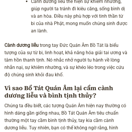
Cành dương liễu thể hiện sự khiêm nhường,
giúp người ta tránh đi kiêu căng, sống bình dị
và an hòa. Điều này phù hợp với tinh thần từ
bi của nhà Phật, mong muốn chúng sinh được
an lành.
Cành dương liễu
trong tay Đức Quán Âm Bồ Tát là biểu
tượng của sự từ bi, linh hoạt, khả năng hóa giải tai ương và
tâm hồn thanh tịnh. Nó nhắc nhở người tu hành về lòng
nhẫn nại, sự khiêm nhường, và sự khéo léo trong việc cứu
độ chúng sinh khỏi đau khổ.
Vì sao Bồ Tát Quán Âm lại cầm cành
dương liễu và bình tịnh thủy?
Chúng ta đều biết, các tượng Quán Âm hiện nay thường có
hình dáng gần giống nhau, Bồ Tát Quán Âm tiêu chuẩn
thường một tay cầm bình tịnh thủy, tay kia cầm cành
dương liễu. Tuy nhiên, bạn có thể không ngờ rằng, hình