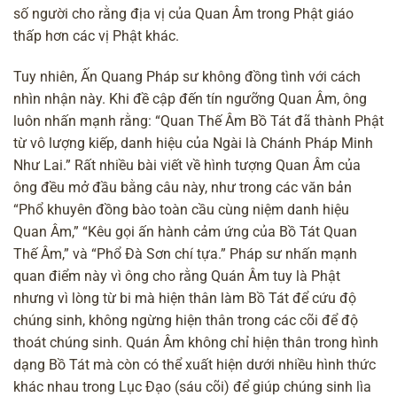
số người cho rằng địa vị của Quan Âm trong Phật giáo
thấp hơn các vị Phật khác.
Tuy nhiên, Ấn Quang Pháp sư không đồng tình với cách
nhìn nhận này. Khi đề cập đến tín ngưỡng Quan Âm, ông
luôn nhấn mạnh rằng: “Quan Thế Âm Bồ Tát đã thành Phật
từ vô lượng kiếp, danh hiệu của Ngài là Chánh Pháp Minh
Như Lai.” Rất nhiều bài viết về hình tượng Quan Âm của
ông đều mở đầu bằng câu này, như trong các văn bản
“Phổ khuyên đồng bào toàn cầu cùng niệm danh hiệu
Quan Âm,” “Kêu gọi ấn hành cảm ứng của Bồ Tát Quan
Thế Âm,” và “Phổ Đà Sơn chí tựa.” Pháp sư nhấn mạnh
quan điểm này vì ông cho rằng Quán Âm tuy là Phật
nhưng vì lòng từ bi mà hiện thân làm Bồ Tát để cứu độ
chúng sinh, không ngừng hiện thân trong các cõi để độ
thoát chúng sinh. Quán Âm không chỉ hiện thân trong hình
dạng Bồ Tát mà còn có thể xuất hiện dưới nhiều hình thức
khác nhau trong
Lục Đạo
(sáu cõi) để giúp chúng sinh lìa