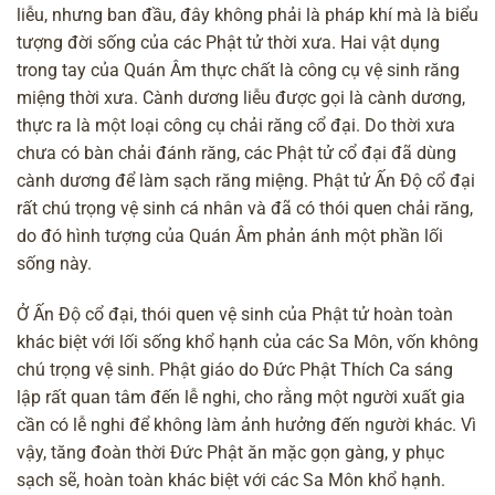
liễu, nhưng ban đầu, đây không phải là pháp khí mà là biểu
tượng đời sống của các Phật tử thời xưa. Hai vật dụng
trong tay của Quán Âm thực chất là công cụ vệ sinh răng
miệng thời xưa. Cành dương liễu được gọi là cành dương,
thực ra là một loại công cụ chải răng cổ đại. Do thời xưa
chưa có bàn chải đánh răng, các Phật tử cổ đại đã dùng
cành dương để làm sạch răng miệng. Phật tử Ấn Độ cổ đại
rất chú trọng vệ sinh cá nhân và đã có thói quen chải răng,
do đó hình tượng của Quán Âm phản ánh một phần lối
sống này.
Ở Ấn Độ cổ đại, thói quen vệ sinh của Phật tử hoàn toàn
khác biệt với lối sống khổ hạnh của các Sa Môn, vốn không
chú trọng vệ sinh. Phật giáo do
Đức Phật Thích Ca
sáng
lập rất quan tâm đến lễ nghi, cho rằng một người xuất gia
cần có lễ nghi để không làm ảnh hưởng đến người khác. Vì
vậy, tăng đoàn thời Đức Phật ăn mặc gọn gàng, y phục
sạch sẽ, hoàn toàn khác biệt với các Sa Môn khổ hạnh.