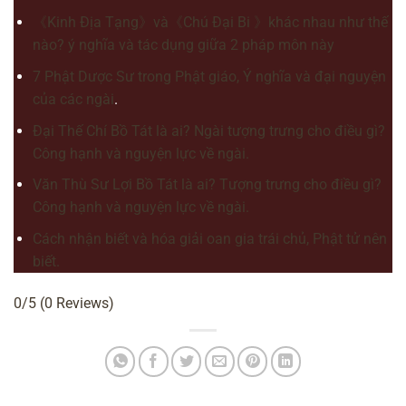
《Kinh Địa Tạng》và《Chú Đại Bi 》khác nhau như thế
nào? ý nghĩa và tác dụng giữa 2 pháp môn này
7 Phật Dược Sư trong Phật giáo, Ý nghĩa và đại nguyện
của các ngài
.
Đại Thế Chí Bồ Tát là ai? Ngài tượng trưng cho điều gì?
Công hạnh và nguyện lực về ngài.
Văn Thù Sư Lợi Bồ Tát là ai? Tượng trưng cho điều gì?
Công hạnh và nguyện lực về ngài.
Cách nhận biết và hóa giải oan gia trái chủ, Phật tử nên
biết.
0/5
(0 Reviews)