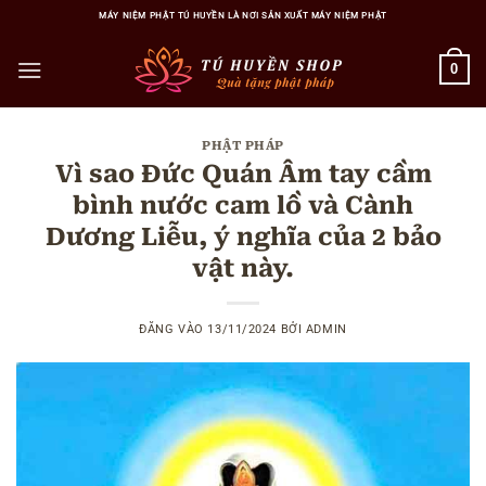
Bỏ
MÁY NIỆM PHẬT TÚ HUYỀN LÀ NƠI SẢN XUẤT MÁY NIỆM PHẬT
qua
nội
0
dung
PHẬT PHÁP
Vì sao Đức Quán Âm tay cầm
bình nước cam lồ và Cành
Dương Liễu, ý nghĩa của 2 bảo
vật này.
ĐĂNG VÀO
13/11/2024
BỞI
ADMIN