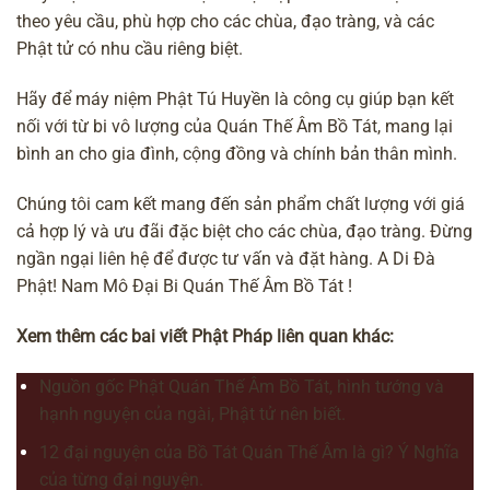
theo yêu cầu, phù hợp cho các chùa, đạo tràng, và các
Phật tử có nhu cầu riêng biệt.
Hãy để máy niệm Phật Tú Huyền là công cụ giúp bạn kết
nối với từ bi vô lượng của Quán Thế Âm Bồ Tát, mang lại
bình an cho gia đình, cộng đồng và chính bản thân mình.
Chúng tôi cam kết mang đến sản phẩm chất lượng với giá
cả hợp lý và ưu đãi đặc biệt cho các chùa, đạo tràng. Đừng
ngần ngại liên hệ để được tư vấn và đặt hàng. A Di Đà
Phật! Nam Mô Đại Bi Quán Thế Âm Bồ Tát !
Xem thêm các bai viết Phật Pháp liên quan khác:
Nguồn gốc Phật Quán Thế Âm Bồ Tát, hình tướng và
hạnh nguyện của ngài, Phật tử nên biết.
12 đại nguyện của Bồ Tát Quán Thế Âm là gì? Ý Nghĩa
của từng đại nguyện.