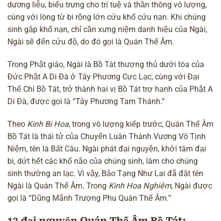
dương liễu, biểu trưng cho trí tuệ và thần thông vô lượng,
cùng với lòng từ bi rộng lớn cứu khổ cứu nạn. Khi chúng
sinh gặp khổ nạn, chỉ cần xưng niệm danh hiệu của Ngài,
Ngài sẽ đến cứu độ, do đó gọi là Quán Thế Âm.
Trong Phật giáo, Ngài là Bồ Tát thượng thủ dưới tòa của
Đức Phật A Di Đà ở
Tây Phương Cực Lạc
, cùng với
Đại
Thế Chí Bồ Tát
, trở thành hai vị Bồ Tát trợ hạnh của
Phật A
Di Đà
, được gọi là “Tây Phương Tam Thánh.”
Theo
Kinh Bi Hoa
, trong vô lượng kiếp trước, Quán Thế Âm
Bồ Tát là thái tử của Chuyển Luân Thánh Vương Vô Tịnh
Niệm, tên là Bất Câu. Ngài phát đại nguyện, khởi tâm đại
bi, dứt hết các khổ não của chúng sinh, làm cho chúng
sinh thường an lạc. Vì vậy, Bảo Tạng Như Lai đã đặt tên
Ngài là Quán Thế Âm. Trong
Kinh Hoa Nghiêm
, Ngài được
gọi là “Dũng Mãnh Trượng Phu Quán Thế Âm.”
12 đại nguyện Quán Thế Âm Bồ Tát: