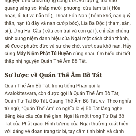
nguyện đều chứa đựng
công đức vô lượng
, tỏa hào
quang sáng soi khắp mười phương: cứu tam tai ( Hỏa
hoạn, lũ lụt và bão tố ), Thoát Bốn Nạn ( bệnh khổ, nạn quỷ
thần, nạn tù đày và nạn cướp bóc), Lìa Ba Độc ( tham, sân,
si ), Ứng Hai Cầu ( cầu con trai và con gái ), chỉ cần chúng
sinh xưng niệm danh hiệu của Ngài một cách chân thành,
sẽ được phước đức và sự che chở, vượt qua khổ nạn. Hãy
cùng
Máy Niệm Phật Tú Huyền
cùng nhau tìm hiểu chi tiết
thập nhị nguyện Quán Thế Âm Bồ Tát.
Sơ lược về Quán Thế Âm Bồ Tát
Quán Thế Âm Bồ Tát, trong tiếng Phạn gọi là
Avalokitesvara, còn được gọi là Quán Thế Âm Bồ Tát,
Quán Tự Tại Bồ Tát, Quang Thế Âm Bồ Tát, v.v. Theo nghĩa
từ ngữ, “Quán Thế Âm” có nghĩa là vị Bồ Tát lắng nghe
tiếng kêu cầu của thế gian. Ngài là một trong Tứ Đại Bồ
Tát của Phật giáo. Hình tượng của Ngài thường xuất hiện
với dáng vẻ đoan trang từ bi, tay cầm tịnh bình và cành