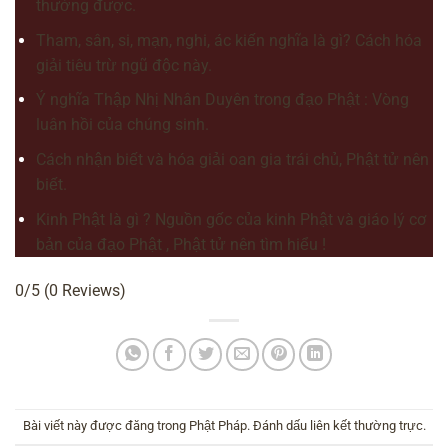
thường được.
Tham, sân, si, mạn, nghi, ác kiến nghĩa là gì? Cách hóa
giải tiêu trừ ngũ độc này.
Ý nghĩa Thập Nhị Nhân Duyên trong đạo Phật : Vòng
luân hồi của chúng sinh.
Cách nhận biết và hóa giải oan gia trái chủ, Phật tử nên
biết.
Kinh Phật là gì ? Nguồn gốc của kinh Phật và giáo lý cơ
bản của đạo Phật , Phật tử nên tìm hiểu !
0/5
(0 Reviews)
Bài viết này được đăng trong
Phật Pháp
. Đánh dấu
liên kết thường trực
.