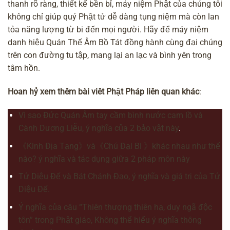
thanh rõ ràng, thiết kế bền bỉ,
máy niệm Phật
của chúng tôi
không chỉ giúp quý Phật tử dễ dàng tụng niệm mà còn lan
tỏa năng lượng từ bi đến mọi người. Hãy để máy niệm
danh hiệu Quán Thế Âm Bồ Tát đồng hành cùng đại chúng
trên con đường tu tập, mang lại an lạc và bình yên trong
tâm hồn.
Hoan hỷ xem thêm bài viêt Phật Pháp liên quan khác
:
Vì sao Đức Quán Âm tay cầm bình nước cam lồ và
Cành Dương Liễu, ý nghĩa của 2 bảo vật này
.
《Kinh Địa Tạng》và《Chú Đại Bi 》khác nhau như thế
nào? ý nghĩa và tác dụng giữa 2 pháp môn này
Tứ Diệu Đế và Bát Chánh Đạo, ý nghĩa và giá trị của Tứ
Diệu Đế.
Ý nghĩa của câu “Thiên thượng thiên hạ, duy ngã độc
tôn” trong Phật giáo, Không thể hiểu ý nghĩa thông