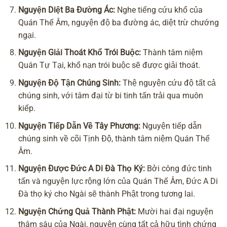
Nguyện Diệt Ba Đường Ác:
Nghe tiếng cứu khổ của
Quán Thế Âm, nguyện độ ba đường ác, diệt trừ chướng
ngại.
Nguyện Giải Thoát Khổ Trói Buộc:
Thành tâm niệm
Quán Tự Tại, khổ nạn trói buộc sẽ được giải thoát.
Nguyện Độ Tận Chúng Sinh:
Thệ nguyện cứu độ tất cả
chúng sinh, với tâm đại từ bi tinh tấn trải qua muôn
kiếp.
Nguyện Tiếp Dẫn Về Tây Phương:
Nguyện tiếp dẫn
chúng sinh về cõi Tịnh Độ, thành tâm niệm Quán Thế
Âm.
Nguyện Được Đức A Di Đà Thọ Ký:
Bởi công đức tinh
tấn và nguyện lực rộng lớn của Quán Thế Âm, Đức A Di
Đà thọ ký cho Ngài sẽ thành Phật trong tương lai.
Nguyện Chứng Quả Thành Phật:
Mười hai đại nguyện
thâm sâu của Ngài, nguyện cùng tất cả hữu tình chứng