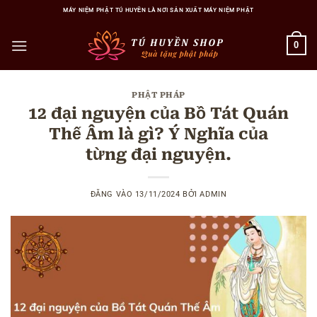
Bỏ
MÁY NIỆM PHẬT TÚ HUYỀN LÀ NƠI SẢN XUẤT MÁY NIỆM PHẬT
qua
nội
0
dung
PHẬT PHÁP
12 đại nguyện của Bồ Tát Quán
Thế Âm là gì? Ý Nghĩa của
từng đại nguyện.
ĐĂNG VÀO
13/11/2024
BỞI
ADMIN