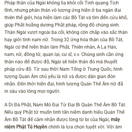
Pháp thân của Ngài không lìa khỏi cõi Tịnh quang Tịch
tĩnh, nhưng phân thân vô lượng ứng hiện ở ba ngàn đại
thiên thế giới, hóa hiện làm các Bồ Tát và tìm đến cứu khổ,
giúp Phật hoằng dương Phật pháp, rộng độ chúng sinh.
Thân Ngài vượt ngoài ba cõi, không còn chấp vào sắc thân
hay giới tính nam nữ. Trong 32 ứng hóa thân của Bồ Tát,
Ngài có thể hiện thân làm Phật, Thiên nhân, A La Hán,
nam, nữ, đồng tử, quan lại, cư sĩ, v.v. Chúng sinh cần ứng
thân nào để được độ, Ngài sẽ hiện thân đó mà
thuyết
pháp cứu độ
. Từ sau thời Nam Tống ở Trung Quốc, hình
tượng Quán Âm chủ yếu là nữ và được dân gian đón
nhận. Đến thời hiện đại, hình tượng Quán Thế Âm nữ đã
in sâu vào lòng mọi người.
A Di Đà Phật, Nam Mô Đại Từ Đại Bi Quán Thế Âm Bồ Tát.
Nếu quý Phật tử muốn tinh tấn niệm danh hiệu Quán Thế
Âm Bồ Tát để cảm nhận được lòng từ bi của Ngài,
máy
niệm Phật Tú Huyền
chính là lựa chọn tuyệt vời. Với âm