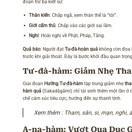
đoạn trừ ba kiết sử:
Thân kiến
:
Chấp ngã
, xem thân thể là “tôi”.
Giới cấm thủ
: Chấp vào các giới sai lầm.
Nghi
: Hoài nghi về
Phật, Pháp, Tăng
.
Quả báo
: Người đạt
Tu-đà-hoàn quả
không còn đọa 
trước khi giải thoát. Đây là bước khởi đầu quan trọn
Tư-đà-hàm: Giảm Nhẹ Th
Giai đoạn
Hướng Tư-đà-hàm
tập trung giảm nhẹ
tha
hàm quả
(Sakadāgāmi) chỉ tái sinh thêm một lần ở cõ
chế cảm xúc tiêu cực, hướng đến sự thanh tịnh.
Xem thêm :
Tham, sân, si, mạn, nghi, 
A-na-hàm: Vượt Qua Dục G