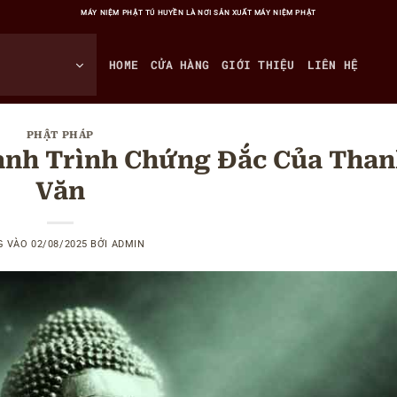
MÁY NIỆM PHẬT TÚ HUYỀN LÀ NƠI SẢN XUẤT MÁY NIỆM PHẬT
HOME
CỬA HÀNG
GIỚI THIỆU
LIÊN HỆ
PHẬT PHÁP
ành Trình Chứng Đắc Của Tha
Văn
G VÀO
02/08/2025
BỞI
ADMIN