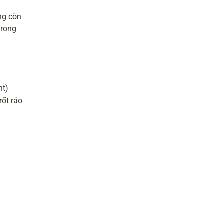
ng còn
trong
nt)
rốt ráo