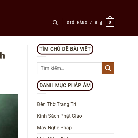
GIỎ HÀNG /
0
₫
0
TÌM CHỦ ĐỀ BÀI VIẾT
nh
DANH MỤC PHÁP ÂM
Đèn Thờ Trang Trí
Kinh Sách Phật Giáo
Máy Nghe Pháp