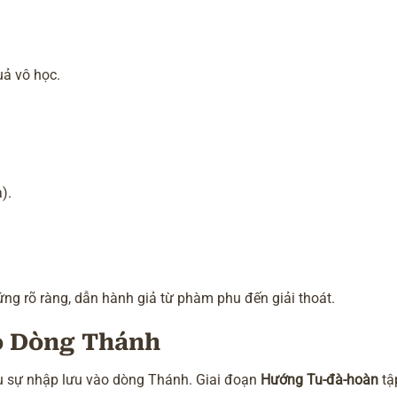
uả vô học.
).
hứng rõ ràng, dẫn hành giả từ phàm phu đến giải thoát.
o Dòng Thánh
ấu sự nhập lưu vào dòng Thánh. Giai đoạn
Hướng Tu-đà-hoàn
tậ