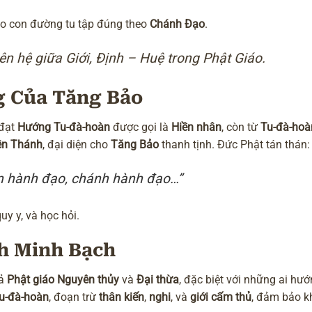
ảo con đường tu tập đúng theo
Chánh Đạo
.
iên hệ giữa Giới, Định – Huệ trong Phật Giáo.
g Của Tăng Bảo
 đạt
Hướng Tu-đà-hoàn
được gọi là
Hiền nhân
, còn từ
Tu-đà-hoà
ền Thánh
, đại diện cho
Tăng Bảo
thanh tịnh. Đức Phật tán thán:
iện hành đạo, chánh hành đạo…”
y y, và học hỏi.
nh Minh Bạch
iả
Phật giáo Nguyên thủy
và
Đại thừa
, đặc biệt với những ai hư
u-đà-hoàn
, đoạn trừ
thân kiến
,
nghi
, và
giới cấm thủ
, đảm bảo k