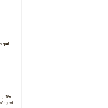
n quả
ớng đến
hông rơi