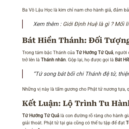
Ba Vô Lậu Học là kim chỉ nam cho hành giả, đảm b
Xem thêm :
Giới Định Huệ là gì ? Mối l
Bát Hiền Thánh: Đối Tượn
Trong tám bậc Thánh của
Tứ Hướng Tứ Quả
, người
trở lên là
Thánh nhân
. Gộp lại, họ được gọi là
Bát Hi
“Tứ song bát bối chi Thánh đệ tử, th
Những vị này là tấm gương cho Phật tử nương tựa, qu
Kết Luận: Lộ Trình Tu Hà
Tứ Hướng Tứ Quả
là con đường rõ ràng cho hành g
giải thoát. Phật tử tại gia cũng có thể tu tập để đạt
T