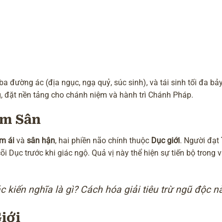
ba đường ác (
địa ngục
,
ngạ quỷ
,
súc sinh
), và tái sinh tối đa bả
g, đặt nền tảng cho
chánh niệm
và hành trì Chánh Pháp.
am Sân
m ái
và
sân hận
, hai phiền não chính thuộc
Dục giới
. Người đạt
i Dục trước khi giác ngộ. Quả vị này thể hiện sự tiến bộ trong 
ác kiến nghĩa là gì? Cách hóa giải tiêu trừ ngũ độc n
iới