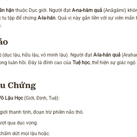
ân hận
thuộc Dục giới. Người đạt
A-na-hàm quả
(Anāgāmi) khô
ục tu tập để chứng
A-la-hán
. Quả vị này gắn liền với sự viên mãn 
.
áo
c
(dục lậu, hữu lậu, vô minh lậu). Người đạt
A-la-hán quả
(Araha
rong
luân hồi
. Đây là đỉnh cao của
Tuệ học
, thể hiện sự giác ngộ 
Tu Chứng
Vô Lậu Học
(Giới, Định, Tuệ):
 giới thanh tịnh, đoạn trừ phiền não thô.
vượt qua dục vọng.
t, chấm dứt mọi lậu hoặc.