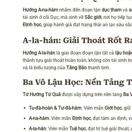
Hướng A-na-hàm
nhắm đến đoạn tận
dục tham
và
s
tái sinh ở cõi Dục, mà sinh về
Sắc giới
, nơi họ tiếp t
Định học
, giúp hành giả đạt trạng thái an lạc sâu sắc
A-la-hán: Giải Thoát Rốt R
Hướng A-la-hán
là giai đoạn đoạn tận tất cả
lậu hoặ
thành tựu giải thoát hoàn toàn, không còn tái sinh t
và là biểu tượng của
Tăng Bảo
thanh tịnh.
Ba Vô Lậu Học: Nền Tảng 
Tứ Hướng Tứ Quả
được xây dựng trên nền tảng
Ba 
Tu-đà-hoàn & Tư-đà-hàm
: Viên mãn
Giới học
, giữ
A-na-hàm
: Viên mãn
Định học
, đạt tâm an định, 
A-la-hán
: Viên mãn
Tuệ học
, đạt trí tuệ giải thoá