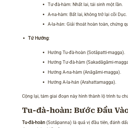
Tư-đà-hàm: Nhất lai, tái sinh một lần.
A-na-hàm: Bất lai, không trở lại cõi Dục.
A-la-hán: Giải thoát hoàn toàn, chứng q
Tứ Hướng
:
Hướng Tu-đà-hoàn (Sotāpatti-magga).
Hướng Tư-đà-hàm (Sakadāgāmi-magga
Hướng A-na-hàm (Anāgāmi-magga).
Hướng A-la-hán (Arahattamagga).
Cộng lại, tám giai đoạn này hình thành lộ trình tu c
Tu-đà-hoàn: Bước Đầu Và
Tu-đà-hoàn
(Sotāpanna) là quả vị đầu tiên, đánh d