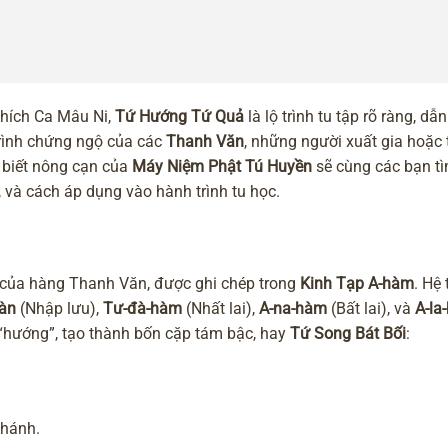
Thích Ca Mâu Ni,
Tứ Hướng Tứ Quả
là lộ trình tu tập rõ ràng, dẫn
 trình chứng ngộ của các
Thanh Văn
, những người xuất gia hoặc t
u biết nông cạn của
Máy Niệm Phật Tú Huyền
sẽ cùng các bạn tì
 và cách áp dụng vào hành trình tu học.
g của hàng Thanh Văn, được ghi chép trong
Kinh Tạp A-hàm
. Hệ
àn
(Nhập lưu),
Tư-đà-hàm
(Nhất lai),
A-na-hàm
(Bất lai), và
A-la
à “hướng”, tạo thành bốn cặp tám bậc, hay
Tứ Song Bát Bối
:
Thánh.