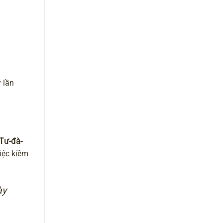
y lần
Tư-đà-
việc kiềm
ày